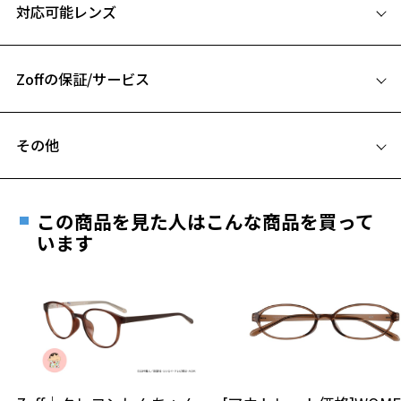
対応可能レンズ
ZN221021_43A1:柔らかな印象を与えるブラウンのクリアカラー。
45□24-145
ZN221021_49A1:こなれ感のあるべっこうブラウン。
A 片方のレンズ横幅：45mm
ZN221021_62A1:深みのあるグリーンカラー。
Zoffの保証/サービス
B ブリッジ(鼻部分)の横幅：24mm
【スタイリングポイント】
C テンプル(つる)の長さ：145mm
近年のトレンドのジャストサイズで着用できるコレクション。
フレームとレンズの合計料金を知りたい方へ
普段使いとしてはもちろん、普段メガネを着用されない方にもファッ
その他
お気に入り
ションアイテムとしておすすめです。
Zoffならではの安心サポート
価格シミュレーターはこちら
トレンド感のあるプラスチックフレームは掛けるだけで今っぽい印象
遠近両用はZoffオンラインストアでは販売しておりません。
に。
ご希望のお客さまは、「レンズ交換券」をお選びのうえ、
お気に入りに追加済です。
この商品を見た人はこんな商品を買って
安心1 フレーム１年間品質保証
お気に入りリストは
こちら
※柄や色味の出方に個体差があり、画像と異なる場合がございます。
最寄りのZoff実店舗にてレンズをお買い求めください。
います
※サングラスやパッケージ品では「レンズ交換券」はお選び
商品不良により生じた破損等の不具合は、お渡し
CLASSIC(クラシック) 特集ページをみる
いただけません。「度無し」をお選びいただき実店舗へご相
日または発送日より１年間修理又は交換させて頂
談ください。
きます。
※アウトレット商品は、販売から一定期間経過した商品などです。キ
※保証期間内に交換が行われた場合、保証期間は初期の期間から
ズ、汚れなどがあるB級品ではございません。
延長されません。
お持ちのZoffメガネサイズを確認するには？
＜メガネの度数情報がわからない方へ＞
安心2 視力測定無料