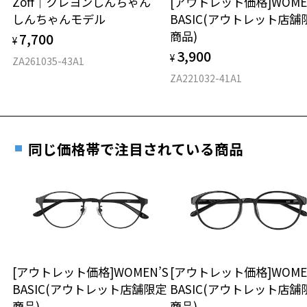
Zoff｜クレヨンしんちゃん
[アウトレット価格]WOME
オンラインストアでフレームのみ購入して、
しんちゃんモデル
BASIC(アウトレット店舗
実店舗で度付きにできます
仕上がり寸法
視力の変化を早めに発見するために、定期的な視
商品)
7,700
ご購入時に「レンズ交換券」をお選びいただくと、実店舗で
¥
力測定をおすすめいたします。
3,900
度数を測定のうえ、度付きレンズ（標準セットレンズ）へ無
¥
D 仕上がりの横幅：約138mm
ZA261035-43A1
料交換いただけます。
E 仕上がりの縦幅：約47mm
安心3 かかり具合調整無料
ZA221032-41A1
詳しくはこちら
重さ
フレームの歪みやかかり具合の調整・クリーニン
実店舗で度数を測定いただけます
グは、全国のZoff店舗にていつでも対応いたしま
お近くのZoff実店舗にて度数を測定いただけます（無料）。
す。
26.1g
同じ価格帯で注目されている商品
その際は記入用紙をダウンロードしてお使いください。
※メガネ：デモレンズを外した重さ
※サングラス：レンズ込みの重さ
※着脱式サングラス：デモレンズ、アタッチメント込みの重さ
ダウンロード
もっと見る
タイプ
ボストン
[アウトレット価格]WOMEN’S
[アウトレット価格]WOME
BASIC(アウトレット店舗限定
BASIC(アウトレット店舗
材質
商品)
商品)