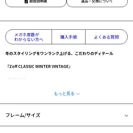
取扱説明書
返品・交換について
メガネ度数が
購入手順
よくある質問
わからない方へ
冬のスタイリングをワンランク上げる、こだわりのディテール
『Zoff CLASSIC WINTER VINTAGE』
【デザイン】
色や柄、透け感など、多彩な表情を楽しめるアセテート素材を採用し
たプラスチックフレーム。
知的さと優しさを醸し出すボストン型は、リムにボリューム持たせて
より男らしい印象に。
フロントとテンプル（つる）にあしらった飾りピンがアクセントをプ
フレーム/サイズ
ラス。
【カラー】
サイズ
ZN221021_14E1:定番人気の黒縁フレーム。