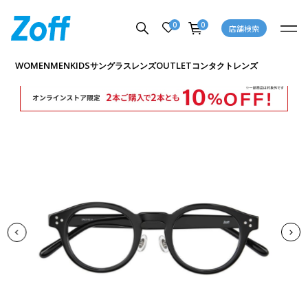
0
0
店舗検索
商品詳細ページへ
WOMEN
MEN
KIDS
OUTLET
サングラス
レンズ
コンタクトレンズ