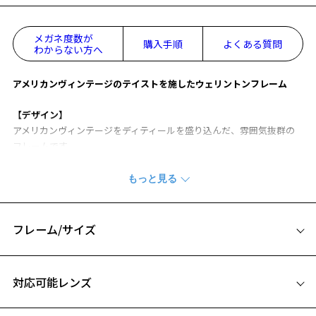
メガネ度数が
購入手順
よくある質問
わからない方へ
アメリカンヴィンテージのテイストを施したウェリントンフレーム
【デザイン】
アメリカンヴィンテージをディティールを盛り込んだ、雰囲気抜群の
フレームです。
ダイヤ型の鋲とキーホールブリッジがクラシカルテイストをグッと引
き立てます。
【カラー】
人気のブラックと抜け感のあるブラックのグラデーション、クラシカ
フレーム/サイズ
ルテイストを盛り上げるブラウン2色の計4色をご用意しました。
サイズ
【スタイリングポイント】
対応可能レンズ
スタイリングの主役になる印象的なフレームです。
48□22-148
表情に変化をつけてくれるので、いつもと違った印象を与えたいとき