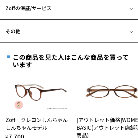
A 片方のレンズ横幅：48mm
に使える一本です。
Zoffの保証/サービス
B ブリッジ(鼻部分)の横幅：22mm
※柄や色味の出方に個体差があり、画像と異なる場合がございます。
C テンプル(つる)の長さ：148mm
フレームとレンズの合計料金を知りたい方へ
CLASSIC(クラシック) 特集ページをみる
その他
CLASSIC(クラシック) 特集ページをみる
Zoffならではの安心サポート
価格シミュレーターはこちら
遠近両用はZoffオンラインストアでは販売しておりません。
お気に入り
ご希望のお客さまは、「レンズ交換券」をお選びのうえ、
この商品を見た人はこんな商品を買って
安心1 フレーム１年間品質保証
最寄りのZoff実店舗にてレンズをお買い求めください。
います
お気に入りに追加済です。
※サングラスやパッケージ品では「レンズ交換券」はお選び
商品不良により生じた破損等の不具合は、お渡し
お気に入りリストは
こちら
いただけません。「度無し」をお選びいただき実店舗へご相
日または発送日より１年間修理又は交換させて頂
談ください。
きます。
※保証期間内に交換が行われた場合、保証期間は初期の期間から
延長されません。
お持ちのZoffメガネサイズを確認するには？
＜メガネの度数情報がわからない方へ＞
安心2 視力測定無料
Zoff｜クレヨンしんちゃん
[アウトレット価格]WOME
オンラインストアでフレームのみ購入して、
しんちゃんモデル
BASIC(アウトレット店舗
実店舗で度付きにできます
仕上がり寸法
視力の変化を早めに発見するために、定期的な視
商品)
7,700
ご購入時に「レンズ交換券」をお選びいただくと、実店舗で
¥
力測定をおすすめいたします。