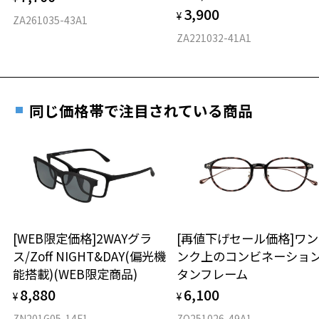
3,900
度数を測定のうえ、度付きレンズ（標準セットレンズ）へ無
¥
D 仕上がりの横幅：約141mm
ZA261035-43A1
料交換いただけます。
E 仕上がりの縦幅：約46mm
安心3 かかり具合調整無料
ZA221032-41A1
詳しくはこちら
重さ
フレームの歪みやかかり具合の調整・クリーニン
実店舗で度数を測定いただけます
グは、全国のZoff店舗にていつでも対応いたしま
お近くのZoff実店舗にて度数を測定いただけます（無料）。
す。
27.7g
同じ価格帯で注目されている商品
その際は記入用紙をダウンロードしてお使いください。
※メガネ：デモレンズを外した重さ
※サングラス：レンズ込みの重さ
※着脱式サングラス：デモレンズ、アタッチメント込みの重さ
ダウンロード
もっと見る
タイプ
ウエリントン
[WEB限定価格]2WAYグラ
[再値下げセール価格]ワ
ス/Zoff NIGHT&DAY(偏光機
ンク上のコンビネーショ
材質
能搭載)(WEB限定商品)
タンフレーム
フロント素材：アセテート
8,880
6,100
¥
¥
ZN201G05-14F1
ZO251026-49A1