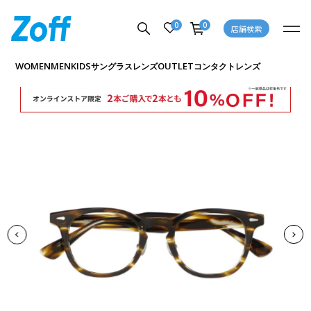
0
0
店舗検索
商品詳細ページへ
WOMEN
MEN
KIDS
OUTLET
サングラス
レンズ
コンタクトレンズ