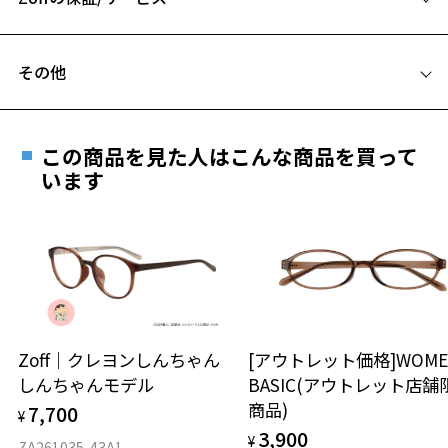
C テンプル(つる)の長さ：145mm
フレームとレンズの合計料金を知りたい方へ
その他
Zoffならではの安心サポート
価格シミュレーターはこちら
遠近両用はZoffオンラインストアでは販売しておりません。
お気に入り
ご希望のお客さまは、「レンズ交換券」をお選びのうえ、
この商品を見た人はこんな商品を買って
安心1 フレーム１年間品質保証
最寄りのZoff実店舗にてレンズをお買い求めください。
います
お気に入りに追加済です。
※サングラスやパッケージ品では「レンズ交換券」はお選び
商品不良により生じた破損等の不具合は、お渡し
お気に入りリストは
こちら
いただけません。「度無し」をお選びいただき実店舗へご相
日または発送日より１年間修理又は交換させて頂
談ください。
きます。
※保証期間内に交換が行われた場合、保証期間は初期の期間から
延長されません。
お持ちのZoffメガネサイズを確認するには？
＜メガネの度数情報がわからない方へ＞
安心2 視力測定無料
Zoff｜クレヨンしんちゃん
[アウトレット価格]WOME
オンラインストアでフレームのみ購入して、
しんちゃんモデル
BASIC(アウトレット店舗
実店舗で度付きにできます
仕上がり寸法
視力の変化を早めに発見するために、定期的な視
商品)
7,700
ご購入時に「レンズ交換券」をお選びいただくと、実店舗で
¥
力測定をおすすめいたします。
3,900
度数を測定のうえ、度付きレンズ（標準セットレンズ）へ無
¥
D 仕上がりの横幅：約142mm
ZA261035-43A1