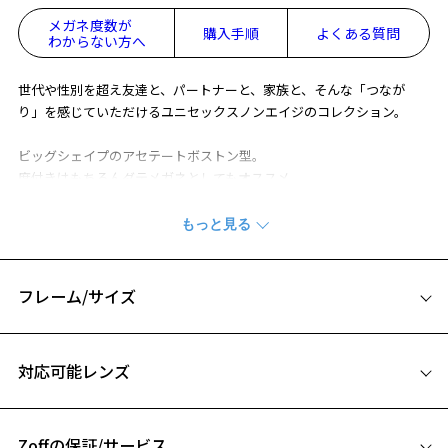
メガネ度数が
購入手順
よくある質問
わからない方へ
世代や性別を超え友達と、パートナーと、家族と、そんな「つなが
り」を感じていただけるユニセックスノンエイジのコレクション。
ビッグシェイプのアセテートボストン型。
度付きはもちろんダテメガネとしてもオススメ。
※柄や色味の出方に個体差があり、画像と異なる場合がございます。
CLASSIC(クラシック) 特集ページをみる
フレーム/サイズ
※アウトレット商品は、販売から一定期間経過した商品などです。キ
ズ、汚れなどがあるB級品ではございません。
サイズ
対応可能レンズ
53□19-145
A 片方のレンズ横幅：53mm
Zoffの保証/サービス
B ブリッジ(鼻部分)の横幅：19mm