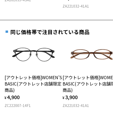
料交換いただけます。
E 仕上がりの縦幅：約51mm
安心3 かかり具合調整無料
ZA221032-41A1
詳しくはこちら
重さ
フレームの歪みやかかり具合の調整・クリーニン
実店舗で度数を測定いただけます
グは、全国のZoff店舗にていつでも対応いたしま
お近くのZoff実店舗にて度数を測定いただけます（無料）。
す。
20.3g
同じ価格帯で注目されている商品
その際は記入用紙をダウンロードしてお使いください。
※メガネ：デモレンズを外した重さ
※サングラス：レンズ込みの重さ
※着脱式サングラス：デモレンズ、アタッチメント込みの重さ
ダウンロード
もっと見る
タイプ
ウエリントン
[アウトレット価格]WOMEN’S
[アウトレット価格]WOME
BASIC(アウトレット店舗限定
BASIC(アウトレット店舗
材質
商品)
商品)
フロント素材：アセテート
4,900
3,900
¥
¥
ZC222007-14F1
ZA221032-41A1