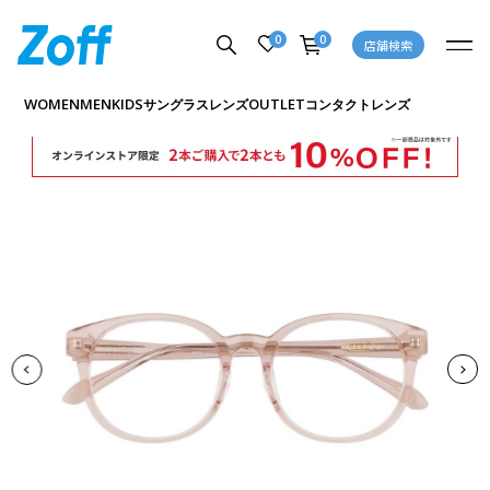
0
0
店舗検索
商品詳細ページへ
WOMEN
MEN
KIDS
OUTLET
サングラス
レンズ
コンタクトレンズ