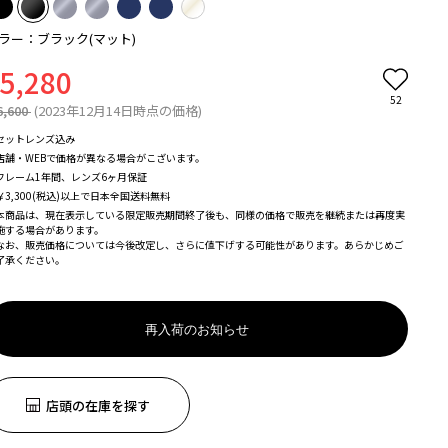
ラー：ブラック(マット)
5,280
52
6,600
(2023年12月14日時点の価格)
セットレンズ込み
店舗・WEBで価格が異なる場合がこざいます。
フレーム1年間、レンズ6ヶ月保証
￥3,300(税込)以上で日本全国送料無料
本商品は、現在表示している限定販売期間終了後も、同様の価格で販売を継続または再度実
施する場合があります。
なお、販売価格については今後改定し、さらに値下げする可能性があります。あらかじめご
了承ください。
再入荷のお知らせ
店頭の在庫を探す