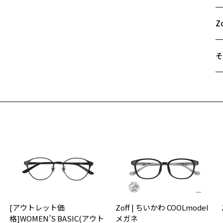
52
A
B
Z
C
そ
遠
ご
最
※
せ
「
＜
入荷お知らせメールのお申し込み
入荷お知らせメール」はZoffオンラインストア会員さまのみ対象となります。
オ
実
[アウトレット価
Zoff | ちいかわ COOLmodel
ご
仕
格]WOMEN’S BASIC(アウト
メガネ
の