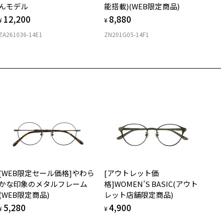
んモデル
能搭載)(WEB限定商品)
付きレンズ（標準セットレンズ）へ無料交換いただけます。
 仕上がりの横幅：約134mm
フレームの歪みやかかり具合の調整・クリーニングは、全国の
12,200
8,880
しくはこちら
 仕上がりの縦幅：約29mm
¥
¥
Zoff店舗にていつでも対応いたします。
ZA261036-14E1
ZN201G05-14F1
店舗で度数を測定いただけます
さ
280
近くのZoff実店舗にて度数を測定いただけます（無料）。
の際は記入用紙をダウンロードしてお使いください。
もっと見る
6g
メガネ：デモレンズを外した重さ
ダウンロード
サングラス：レンズ込みの重さ
着脱式サングラス：デモレンズ、アタッチメント込みの重さ
イプ
スクエア
質
[WEB限定セール価格]やわら
[アウトレット価
ロント素材：アセテート
かな印象のメタルフレーム
格]WOMEN’S BASIC(アウト
(WEB限定商品)
レット店舗限定商品)
5,280
4,900
¥
¥