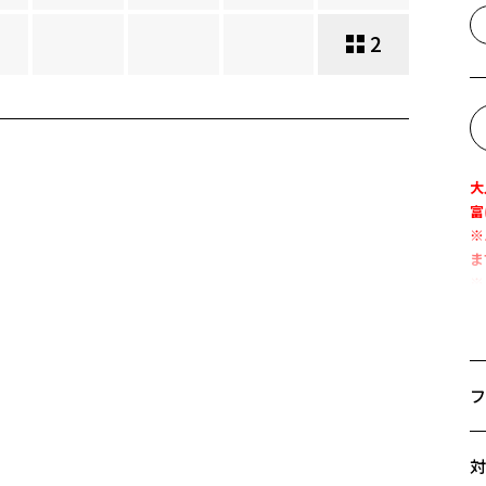
2
大
富
※
ま
※
ス
ラ
ず
フ
※
サ
対
Z