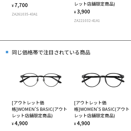
レット店舗限定商品)
7,700
¥
3,900
¥
ZA261035-43A1
ZA221032-41A1
[ス
商品
同じ価格帯で注目されている商品
※商
※本
※ご
※「
店
※人
[アウトレット価
[アウトレット価
格]WOMEN’S BASIC(アウト
格]WOMEN’S BASIC(アウト
レット店舗限定商品)
レット店舗限定商品)
4,900
4,900
¥
¥