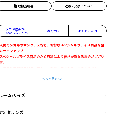
取扱説明書
返品・交換について
メガネ度数が
購入手順
よくある質問
わからない方へ
人気のメガネやサングラスなど、お得なスペシャルプライス商品を豊
にラインアップ！
スペシャルプライス商品のため店舗により価格が異なる場合がござい
す。
この商品はお誕生日クーポン、一部クーポンをご利用できません。
ポーティーなカラーが特長の男の子向けフレーム。
バー素材の鼻あて部分は、通常のフレームよりも当たりが柔らかく、
れにくいため活発な男の子に最適です。
レーム/サイズ
生地のデザイン上、画像と異なる場合がございます。
イズ
応可能レンズ
off KIDS (ゾフ･キッズ) ページをみる