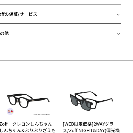
□15-132
 片方のレンズ横幅：52mm
 ブリッジ(鼻部分)の横幅：15mm
offの保証/サービス
 テンプル(つる)の長さ：132mm
フレームとレンズの合計料金を知りたい方へ
の他
Zoffならではの安心サポート
価格シミュレーターはこちら
近両用はZoffオンラインストアでは販売しておりません。
希望のお客さまは、「レンズ交換券」をお選びのうえ、
安心1 フレーム１年間品質保証
寄りのZoff実店舗にてレンズをお買い求めください。
サングラスやパッケージ品では「レンズ交換券」はお選びいただけま
商品不良により生じた破損等の不具合は、お渡し日または発送
ん。
日より１年間修理又は交換させて頂きます。
度無し」をお選びいただき実店舗へご相談ください。
※保証期間内に交換が行われた場合、保証期間は初期の期間から延長されま
せん。
安心2 視力測定無料
メガネの度数情報がわからない方へ＞
お持ちのZoffメガネサイズを確認するには？
視力の変化を早めに発見するために、定期的な視力測定をおす
ンラインストアでフレームのみ購入して、
すめいたします。
店舗で度付きにできます
Zoff｜クレヨンしんちゃん
[WEB限定価格]2WAYグラ
購入時に「レンズ交換券」をお選びいただくと、実店舗で度数を測定
上がり寸法
安心3 かかり具合調整無料
しんちゃん&ぶりぶりざえも
ス/Zoff NIGHT&DAY(偏光機
うえ、