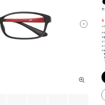
カ
¥
¥
※
※
※
※
※