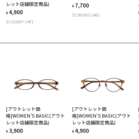
レット店舗限定商品)
7,700
度
D
¥
4,900
詳
E
お気に入り
¥
ZC261002-14E1
ZC222007-14F1
ペシャルプライス]Zoff KIDS(ゾフ･キッズ) Lサイズ
商品詳細ページへ
実
重
番号：ZN181002-14F1/フレームカラー：ブラック(マット)/単価：￥5,
お
お気に入りに追加済です。
そ
お気に入りリストは
こちら
9.
ログインして申し込む
※
※
※
品が再入荷された際にメールでお知らせします。
サービスは商品の購入をお約束するものではありません。
タ
希望の商品が再入荷しない場合もございますので予めご了承ください。
再入荷お知らせメール」はZoffオンラインストアで取り扱っている商品が対象となります。
舗への再入荷ではございませんのでご了承ください。
気商品に関しては、メール配信後、即完売する場合がございます。
材
[アウトレット価
[アウトレット価
フ
格]WOMEN’S BASIC(アウト
格]WOMEN’S BASIC(アウト
レット店舗限定商品)
レット店舗限定商品)
3,900
4,900
¥
¥