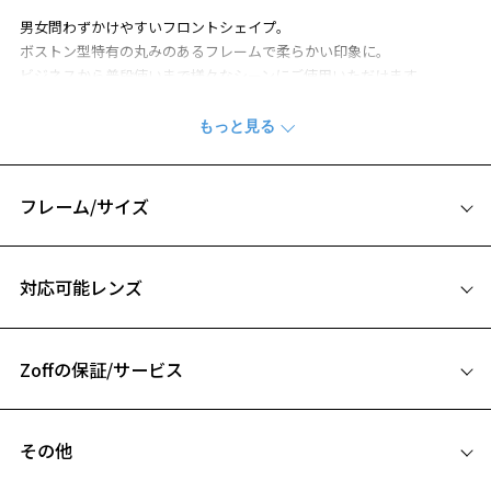
男女問わずかけやすいフロントシェイプ。
ボストン型特有の丸みのあるフレームで柔らかい印象に。
ビジネスから普段使いまで様々なシーンにご使用いただけます。
合わせやすいベーシックカラーと透明感のあるカラーを展開し、
コーディネートのワンポイントにもピッタリです。
カラーレンズとのカスタマイズもおすすめです。
CLASSIC(クラシック)の一覧をみる
フレーム/サイズ
※柄や色味の出方に個体差があり、画像と異なる場合がございます。
サイズ
対応可能レンズ
※アウトレット商品は、販売から一定期間経過した商品などです。キ
49□17-140
ズ、汚れなどがあるB級品ではございません。
お気に入り
A 片方のレンズ横幅：49mm
Zoffの保証/サービス
B ブリッジ(鼻部分)の横幅：17mm
C テンプル(つる)の長さ：140mm
お気に入りに追加済です。
フレームとレンズの合計料金を知りたい方へ
お気に入りリストは
こちら
その他
Zoffならではの安心サポート
価格シミュレーターはこちら