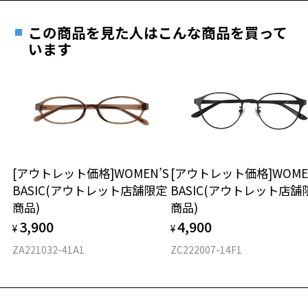
遠近両用はZoffオンラインストアでは販売しておりません。
ご希望のお客さまは、「レンズ交換券」をお選びのうえ、
この商品を見た人はこんな商品を買って
安心1 フレーム１年間品質保証
最寄りのZoff実店舗にてレンズをお買い求めください。
います
※サングラスやパッケージ品では「レンズ交換券」はお選び
商品不良により生じた破損等の不具合は、お渡し
いただけません。「度無し」をお選びいただき実店舗へご相
日または発送日より１年間修理又は交換させて頂
談ください。
きます。
※保証期間内に交換が行われた場合、保証期間は初期の期間から
延長されません。
お持ちのZoffメガネサイズを確認するには？
＜メガネの度数情報がわからない方へ＞
安心2 視力測定無料
[アウトレット価格]WOMEN’S
[アウトレット価格]WOME
オンラインストアでフレームのみ購入して、
BASIC(アウトレット店舗限定
BASIC(アウトレット店舗
実店舗で度付きにできます
仕上がり寸法
視力の変化を早めに発見するために、定期的な視
商品)
商品)
ご購入時に「レンズ交換券」をお選びいただくと、実店舗で
力測定をおすすめいたします。
3,900
4,900
度数を測定のうえ、度付きレンズ（標準セットレンズ）へ無
¥
¥
D 仕上がりの横幅：約133mm
料交換いただけます。
E 仕上がりの縦幅：約46mm
安心3 かかり具合調整無料
ZA221032-41A1
ZC222007-14F1
詳しくはこちら
重さ
フレームの歪みやかかり具合の調整・クリーニン
実店舗で度数を測定いただけます
グは、全国のZoff店舗にていつでも対応いたしま