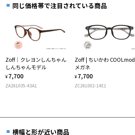
お近くのZoff実店舗にて度数を測定いただけます（無料）。
す。
16.9g
同じ価格帯で注目されている商品
その際は記入用紙をダウンロードしてお使いください。
※メガネ：デモレンズを外した重さ
※サングラス：レンズ込みの重さ
※着脱式サングラス：デモレンズ、アタッチメント込みの重さ
ダウンロード
もっと見る
タイプ
ボストン
Zoff｜クレヨンしんちゃん
Zoff | ちいかわ COOLmod
しんちゃんモデル
メガネ
材質
7,700
7,700
¥
¥
フロント素材：プラスチック/アセテート
ZA261035-43A1
ZC261002-14E1
横幅と形が近い商品