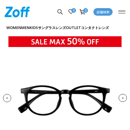
0
0
店舗検索
商品詳細ページへ
WOMEN
MEN
KIDS
OUTLET
サングラス
レンズ
コンタクトレンズ