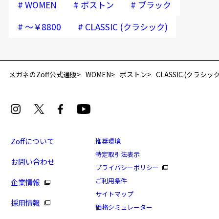
#
#
#
WOMEN
ボストン
ブラック
#
#
～￥8800
CLASSIC (クラシック)
再入荷お知らせメールのお申し込み
「再入荷お知らせメール」はZoffオンラインストア会員さまのみ対象となります。
メガネのZoff公式通販
WOMEN
ボストン
CLASSIC (クラシック
Zoffについて
推奨環境
特定取引法表示
お問い合わせ
ベーシックで使いやすいボストン型(WEB・アウトレ
プライバシーポリシー
ット店舗限定商品)
ご利用条件
企業情報
商品番号：ZL251005-14E1/フレームカラー：ブラック/
サイトマップ
採用情報
単価：￥6,600
価格シミュレーター