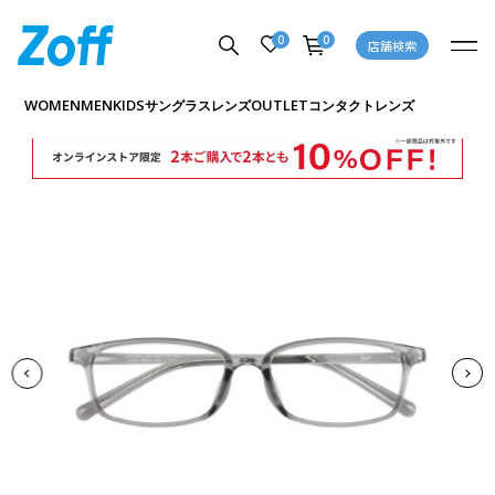
0
0
店舗検索
商品詳細ページへ
WOMEN
MEN
KIDS
OUTLET
サングラス
レンズ
コンタクトレンズ