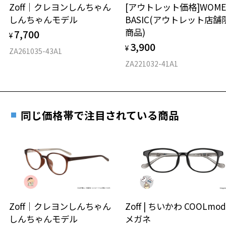
安心2 視力測定無料
Zoff｜クレヨンしんちゃん
[アウトレット価格]WOME
オンラインストアでフレームのみ購入して、
しんちゃんモデル
BASIC(アウトレット店舗
実店舗で度付きにできます
仕上がり寸法
視力の変化を早めに発見するために、定期的な視
商品)
7,700
ご購入時に「レンズ交換券」をお選びいただくと、実店舗で
¥
力測定をおすすめいたします。
3,900
度数を測定のうえ、度付きレンズ（標準セットレンズ）へ無
¥
D 仕上がりの横幅：約140mm
ZA261035-43A1
料交換いただけます。
E 仕上がりの縦幅：約35mm
安心3 かかり具合調整無料
ZA221032-41A1
詳しくはこちら
重さ
フレームの歪みやかかり具合の調整・クリーニン
実店舗で度数を測定いただけます
グは、全国のZoff店舗にていつでも対応いたしま
お近くのZoff実店舗にて度数を測定いただけます（無料）。
す。
9.7g
同じ価格帯で注目されている商品
その際は記入用紙をダウンロードしてお使いください。
※メガネ：デモレンズを外した重さ
※サングラス：レンズ込みの重さ
※着脱式サングラス：デモレンズ、アタッチメント込みの重さ
ダウンロード
もっと見る
タイプ
スクエア
Zoff｜クレヨンしんちゃん
Zoff | ちいかわ COOLmod
しんちゃんモデル
メガネ
材質