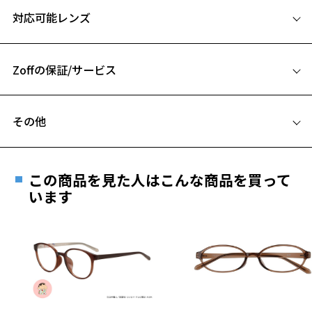
サイズ
対応可能レンズ
53□17-140
A 片方のレンズ横幅：53mm
Zoffの保証/サービス
B ブリッジ(鼻部分)の横幅：17mm
C テンプル(つる)の長さ：140mm
フレームとレンズの合計料金を知りたい方へ
その他
Zoffならではの安心サポート
お気に入り
価格シミュレーターはこちら
遠近両用はZoffオンラインストアでは販売しておりません。
ご希望のお客さまは、「レンズ交換券」をお選びのうえ、
この商品を見た人はこんな商品を買って
安心1 フレーム１年間品質保証
お気に入りに追加済です。
最寄りのZoff実店舗にてレンズをお買い求めください。
います
お気に入りリストは
こちら
※サングラスやパッケージ品では「レンズ交換券」はお選び
商品不良により生じた破損等の不具合は、お渡し
いただけません。「度無し」をお選びいただき実店舗へご相
日または発送日より１年間修理又は交換させて頂
談ください。
きます。
※保証期間内に交換が行われた場合、保証期間は初期の期間から
延長されません。
お持ちのZoffメガネサイズを確認するには？
＜メガネの度数情報がわからない方へ＞