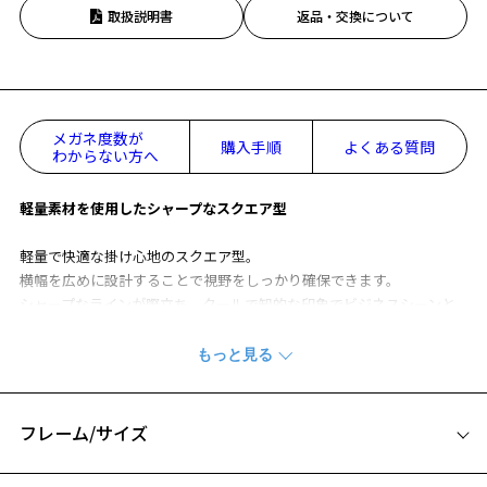
取扱説明書
返品・交換について
メガネ度数が
購入手順
よくある質問
わからない方へ
軽量素材を使用したシャープなスクエア型
軽量で快適な掛け心地のスクエア型。
横幅を広めに設計することで視野をしっかり確保できます。
シャープなラインが際立ち、クールで知的な印象でビジネスシーンと
の相性も抜群。
さらに、フレームの角が輪郭を引き締めることで、顔をすっきり見せ
る小顔効果も期待できる一本です。
※柄や色味の出方に個体差があり、画像と異なる場合がございます。
フレーム/サイズ