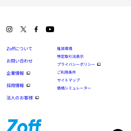
Zoffについて
推奨環境
特定取引法表示
お問い合わせ
[再値下げセール価格]FASHION METAL[中顔面短縮
プライバシーポリシー
みえメガネ]
ご利用条件
企業情報
商品番号：ZL242001-14F1/フレームカラー：ブラック
サイトマップ
採用情報
(マット)/単価：￥5,940
価格シミュレーター
法人のお客様
ログインして申し込む
※商品が再入荷された際にメールでお知らせします。
※本サービスは商品の購入をお約束するものではありません。