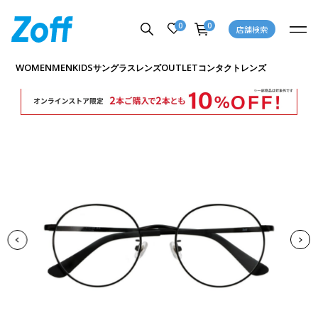
0
0
店舗検索
商品詳細ページへ
WOMEN
MEN
KIDS
OUTLET
サングラス
レンズ
コンタクトレンズ