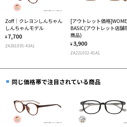
延長されません。
お持ちのZoffメガネサイズを確認するには？
＜メガネの度数情報がわからない方へ＞
安心2 視力測定無料
Zoff｜クレヨンしんちゃん
[アウトレット価格]WOME
オンラインストアでフレームのみ購入して、
しんちゃんモデル
BASIC(アウトレット店舗
実店舗で度付きにできます
仕上がり寸法
視力の変化を早めに発見するために、定期的な視
商品)
7,700
ご購入時に「レンズ交換券」をお選びいただくと、実店舗で
¥
力測定をおすすめいたします。
3,900
度数を測定のうえ、度付きレンズ（標準セットレンズ）へ無
¥
D 仕上がりの横幅：約140mm
ZA261035-43A1
料交換いただけます。
E 仕上がりの縦幅：約51mm
安心3 かかり具合調整無料
ZA221032-41A1
詳しくはこちら
重さ
フレームの歪みやかかり具合の調整・クリーニン
実店舗で度数を測定いただけます
グは、全国のZoff店舗にていつでも対応いたしま
お近くのZoff実店舗にて度数を測定いただけます（無料）。
す。
14.7g
同じ価格帯で注目されている商品
その際は記入用紙をダウンロードしてお使いください。
※メガネ：デモレンズを外した重さ
※サングラス：レンズ込みの重さ
※着脱式サングラス：デモレンズ、アタッチメント込みの重さ
ダウンロード
もっと見る
タイプ
ボストン