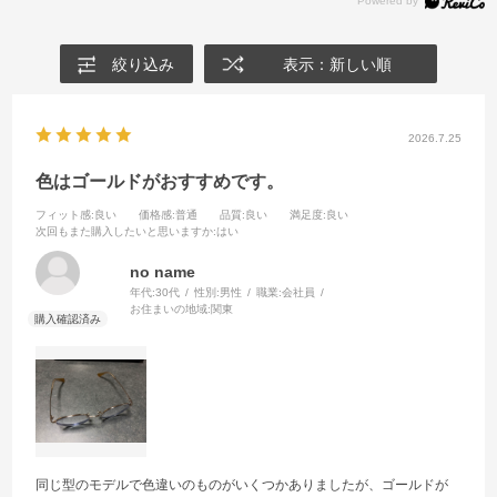
絞り込み
表示：新しい順
2026.7.25
色はゴールドがおすすめです。
フィット感
:良い
価格感
:普通
品質
:良い
満足度
:良い
次回もまた購入したいと思いますか
:はい
no name
年代:
30代
性別:
男性
職業:
会社員
お住まいの地域:
関東
同じ型のモデルで色違いのものがいくつかありましたが、ゴールドが