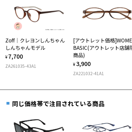
日または発送日より１年間修理又は交換させて頂
談ください。
きます。
※保証期間内に交換が行われた場合、保証期間は初期の期間から
延長されません。
お持ちのZoffメガネサイズを確認するには？
＜メガネの度数情報がわからない方へ＞
安心2 視力測定無料
Zoff｜クレヨンしんちゃん
[アウトレット価格]WOME
オンラインストアでフレームのみ購入して、
しんちゃんモデル
BASIC(アウトレット店舗
実店舗で度付きにできます
仕上がり寸法
視力の変化を早めに発見するために、定期的な視
商品)
7,700
ご購入時に「レンズ交換券」をお選びいただくと、実店舗で
¥
力測定をおすすめいたします。
3,900
度数を測定のうえ、度付きレンズ（標準セットレンズ）へ無
¥
D 仕上がりの横幅：約135mm
ZA261035-43A1
料交換いただけます。
E 仕上がりの縦幅：約48mm
安心3 かかり具合調整無料
ZA221032-41A1
詳しくはこちら
重さ
フレームの歪みやかかり具合の調整・クリーニン
実店舗で度数を測定いただけます
グは、全国のZoff店舗にていつでも対応いたしま
お近くのZoff実店舗にて度数を測定いただけます（無料）。
す。
9.8g
同じ価格帯で注目されている商品
その際は記入用紙をダウンロードしてお使いください。
※メガネ：デモレンズを外した重さ
※サングラス：レンズ込みの重さ
※着脱式サングラス：デモレンズ、アタッチメント込みの重さ
ダウンロード
もっと見る