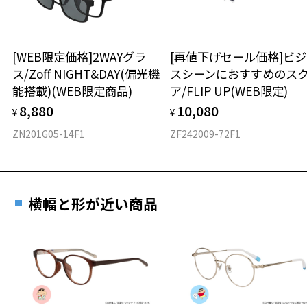
タイプ
ボストン
[WEB限定価格]2WAYグラ
[再値下げセール価格]ビ
ス/Zoff NIGHT&DAY(偏光機
スシーンにおすすめのス
材質
能搭載)(WEB限定商品)
ア/FLIP UP(WEB限定)
フロント素材：メタル
8,880
10,080
¥
¥
ZN201G05-14F1
ZF242009-72F1
横幅と形が近い商品