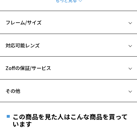
CLASSIC(クラシック)の一覧をみる
※柄や色味の出方に個体差があり、画像と異なる場合がございます。
フレーム/サイズ
サイズ
対応可能レンズ
51□19-145
A 片方のレンズ横幅：51mm
Zoffの保証/サービス
B ブリッジ(鼻部分)の横幅：19mm
C テンプル(つる)の長さ：145mm
お気に入り
フレームとレンズの合計料金を知りたい方へ
その他
Zoffならではの安心サポート
価格シミュレーターはこちら
お気に入りに追加済です。
遠近両用はZoffオンラインストアでは販売しておりません。
お気に入りリストは
こちら
ご希望のお客さまは、「レンズ交換券」をお選びのうえ、
この商品を見た人はこんな商品を買って
安心1 フレーム１年間品質保証
最寄りのZoff実店舗にてレンズをお買い求めください。
います
※サングラスやパッケージ品では「レンズ交換券」はお選び
商品不良により生じた破損等の不具合は、お渡し
いただけません。「度無し」をお選びいただき実店舗へご相