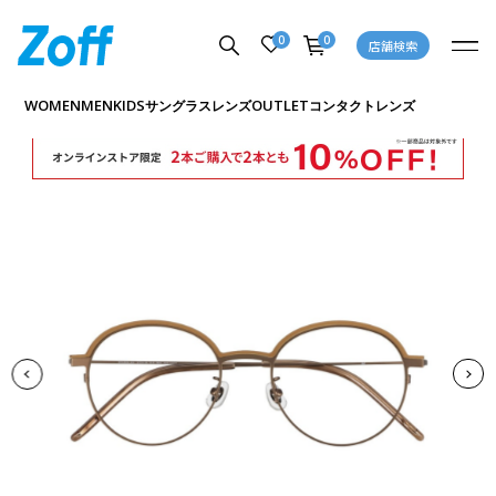
0
0
店舗検索
商品詳細ページへ
WOMEN
MEN
KIDS
OUTLET
サングラス
レンズ
コンタクトレンズ