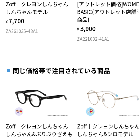
安心2 視力測定無料
Zoff｜クレヨンしんちゃん
[アウトレット価格]WOME
オンラインストアでフレームのみ購入して、
しんちゃんモデル
BASIC(アウトレット店舗
実店舗で度付きにできます
仕上がり寸法
視力の変化を早めに発見するために、定期的な視
商品)
7,700
ご購入時に「レンズ交換券」をお選びいただくと、実店舗で
¥
力測定をおすすめいたします。
3,900
度数を測定のうえ、度付きレンズ（標準セットレンズ）へ無
¥
D 仕上がりの横幅：約142mm
ZA261035-43A1
料交換いただけます。
E 仕上がりの縦幅：約35mm
安心3 かかり具合調整無料
ZA221032-41A1
詳しくはこちら
重さ
フレームの歪みやかかり具合の調整・クリーニン
実店舗で度数を測定いただけます
グは、全国のZoff店舗にていつでも対応いたしま
お近くのZoff実店舗にて度数を測定いただけます（無料）。
す。
7.5g
同じ価格帯で注目されている商品
その際は記入用紙をダウンロードしてお使いください。
※メガネ：デモレンズを外した重さ
※サングラス：レンズ込みの重さ
※着脱式サングラス：デモレンズ、アタッチメント込みの重さ
ダウンロード
もっと見る
タイプ
スクエア
お気に入り
Zoff｜クレヨンしんちゃん
Zoff｜クレヨンしんち
しんちゃん&ぶりぶりざえも
しんちゃん&シロモデル
材質