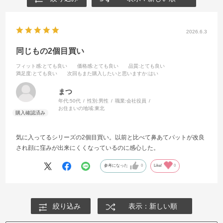
2026.6.3
同じもの2個目買い
フィット感
:とても良い
価格感
:とても良い
品質
:とても良い
満足度
:とても良い
次回もまた購入したいと思いますか
:はい
まつ
年代:
50代
性別:
男性
職業:
会社役員
お住まいの地域:
東北
気に入ってるシリーズの2個目買い。以前と比べて鼻あてパットが改良
され顔に窪みが出来にくくなっているのに感心した。
参考になった
0
Like!
0
絞り込み
表示：新しい順