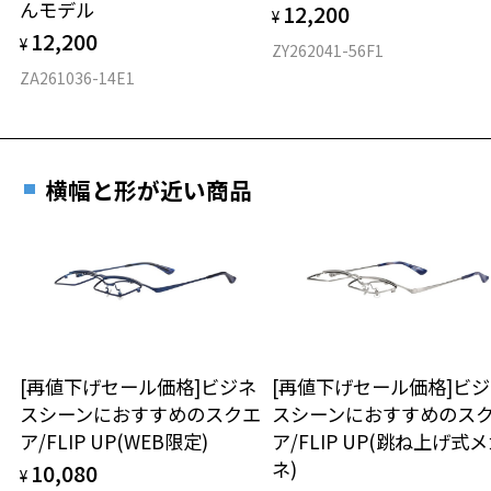
んモデル
12,200
お気に入りに追加済です。
¥
お気に入りリストは
こちら
フロント素材：スーパーエンジニアリング・プラスチック
12,200
¥
ZY262041-56F1
ZA261036-14E1
横幅と形が近い商品
[再値下げセール価格]ビジネ
[再値下げセール価格]ビ
スシーンにおすすめのスクエ
スシーンにおすすめのス
ア/FLIP UP(WEB限定)
ア/FLIP UP(跳ね上げ式
ネ)
10,080
¥