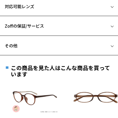
ユニセックスでシーンを選ばず、使いやすいイメージに。
対応可能レンズ
54□16-144
Zoff SMART Skinny(ゾフ・スマート スキニー) ページをみる
A 片方のレンズ横幅：54mm
Zoffの保証/サービス
B ブリッジ(鼻部分)の横幅：16mm
C テンプル(つる)の長さ：144mm
フレームとレンズの合計料金を知りたい方へ
その他
Zoffならではの安心サポート
価格シミュレーターはこちら
遠近両用はZoffオンラインストアでは販売しておりません。
ご希望のお客さまは、「レンズ交換券」をお選びのうえ、
この商品を見た人はこんな商品を買って
安心1 フレーム１年間品質保証
最寄りのZoff実店舗にてレンズをお買い求めください。
います
※サングラスやパッケージ品では「レンズ交換券」はお選び
商品不良により生じた破損等の不具合は、お渡し
いただけません。「度無し」をお選びいただき実店舗へご相
日または発送日より１年間修理又は交換させて頂
談ください。
きます。
※保証期間内に交換が行われた場合、保証期間は初期の期間から
延長されません。
お持ちのZoffメガネサイズを確認するには？
＜メガネの度数情報がわからない方へ＞