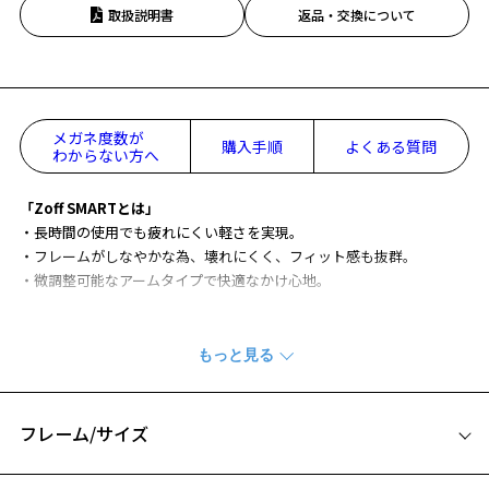
取扱説明書
返品・交換について
メガネ度数が
購入手順
よくある質問
わからない方へ
「Zoff SMARTとは」
・長時間の使用でも疲れにくい軽さを実現。
・フレームがしなやかな為、壊れにくく、フィット感も抜群。
・微調整可能なアームタイプで快適なかけ心地。
新設計の丁番・テンプル構造を中心としたアップグレードによって、
更なる掛け心地の良さを実現した新しいZoff SMART Skinny(ゾフ・ス
マート スキニー)シリーズです。
更にソフトな掛け心地になり、ズレ落ちづらくなりました。
フレーム/サイズ
オンでもオフでも使いやすいのスクエアウェリントンタイプはシンプ
ルなカラー中心にリファインしました。
サイズ