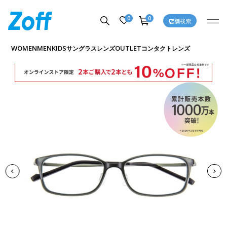
0
0
店舗検索
商品詳細ページへ
WOMEN
MEN
KIDS
OUTLET
サングラス
レンズ
コンタクトレンズ