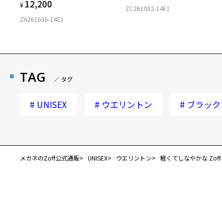
12,200
¥
ZC261002-14E1
ZA261036-14E1
TAG
／ タグ
#
UNISEX
#
ウエリントン
#
ブラック
メガネのZoff公式通販
UNISEX
ウエリントン
軽くてしなやかな Zoff SM