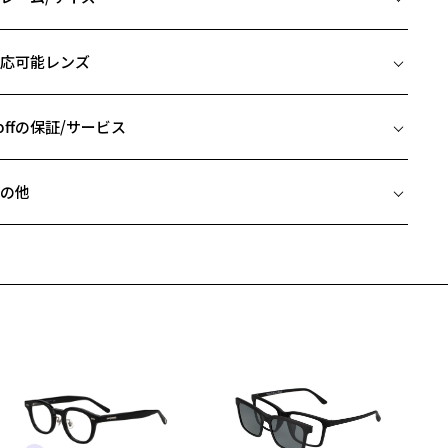
番人気のウェリントンタイプはシンプルなカラー中心にリファインしま
イズ
た。
応可能レンズ
ニセックスでシーンを選ばず、使いやすいイメージに。
□18-136
 片方のレンズ横幅：51mm
柄や色味の出方に個体差があり、画像と異なる場合がございます。
 ブリッジ(鼻部分)の横幅：18mm
offの保証/サービス
 テンプル(つる)の長さ：136mm
off SMART Skinny(ゾフ・スマート スキニー) ページをみる
フレームとレンズの合計料金を知りたい方へ
の他
Zoffならではの安心サポート
価格シミュレーターはこちら
近両用はZoffオンラインストアでは販売しておりません。
希望のお客さまは、「レンズ交換券」をお選びのうえ、
安心1 フレーム１年間品質保証
寄りのZoff実店舗にてレンズをお買い求めください。
サングラスやパッケージ品では「レンズ交換券」はお選びいただけま
商品不良により生じた破損等の不具合は、お渡し日または発送
ん。
日より１年間修理又は交換させて頂きます。
度無し」をお選びいただき実店舗へご相談ください。
※保証期間内に交換が行われた場合、保証期間は初期の期間から延長されま
せん。
安心2 視力測定無料
メガネの度数情報がわからない方へ＞
お持ちのZoffメガネサイズを確認するには？