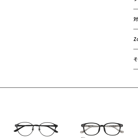
1
サ
し
対
ユ
51
A
※
B
Z
C
Z
そ
遠
ご
最
※
せ
「
＜