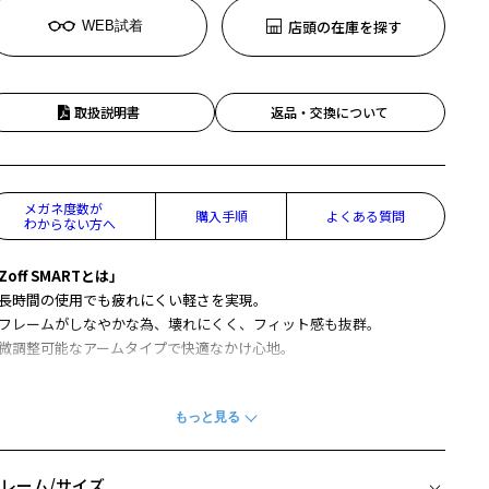
店頭の在庫を探す
WEB試着
取扱説明書
返品・交換について
メガネ度数が
購入手順
よくある質問
わからない方へ
Zoff SMARTとは」
長時間の使用でも疲れにくい軽さを実現。
フレームがしなやかな為、壊れにくく、フィット感も抜群。
微調整可能なアームタイプで快適なかけ心地。
設計の丁番・テンプル構造を中心としたアップグレードによって、更
る掛け心地の良さを実現した新しいZoff SMART Skinny(ゾフ・スマー
 スキニー)シリーズです。
にソフトな掛け心地になり、ズレ落ちづらくなりました。
レーム/サイズ