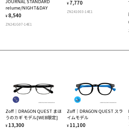
JOURNAL STANDARD
7,770
下げセール価格][Begin特集商品]軽くてしなやかな Zoff SMAR
¥
relume/NIGHT&DAY
商品詳細ページへ
ny
ZN241003-14E1
8,540
お気に入りに追加済です。
¥
号：ZJ71012-B-1B/フレームカラー：ブラック/単価：￥7,320
お気に入りリストは
こちら
ZN241G07-14E1
ログインして申し込む
再入荷された際にメールでお知らせします。
ビスは商品の購入をお約束するものではありません。
の商品が再入荷しない場合もございますので予めご了承ください。
荷お知らせメール」はZoffオンラインストアで取り扱っている商品が対象となります。
への再入荷ではございませんのでご了承ください。
品に関しては、メール配信後、即完売する場合がございます。
Zoff｜DRAGON QUEST まほ
Zoff｜DRAGON QUEST スラ
うのカギ モデル[WEB限定]
イムモデル
13,300
11,100
¥
¥