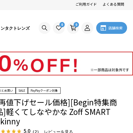
ご利用ガイド
よくある質問
0
0
コンタクトレンズ
店舗検索
まとめ買い
SALE
PayPayクーポン対象
[再値下げセール価格][Begin特集商
品]軽くてしなやかな Zoff SMART
kinny
5.0
（2）
レビューを見る