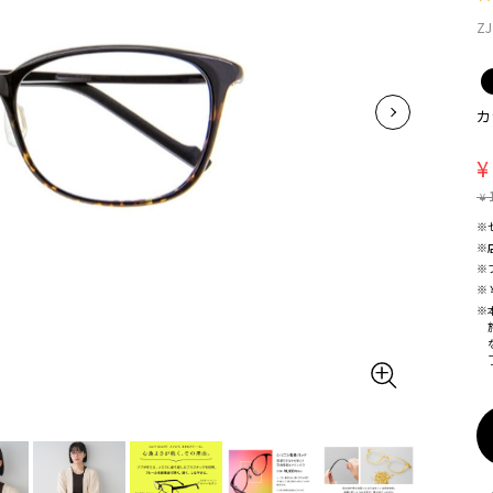
ZJ
カ
¥
¥
※
※
※
※
※