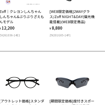
視力の変化を早めに発見するために、定期的な視力測定をおす
ンラインストアでフレームのみ購入して、
すめいたします。
店舗で度付きにできます
Zoff｜クレヨンしんちゃん
[WEB限定価格]2WAYグラ
購入時に「レンズ交換券」をお選びいただくと、実店舗で度数を測定
上がり寸法
安心3 かかり具合調整無料
しんちゃん&ぶりぶりざえも
ス/Zoff NIGHT&DAY(偏光機
うえ、
んモデル
能搭載)(WEB限定商品)
付きレンズ（標準セットレンズ）へ無料交換いただけます。
 仕上がりの横幅：約138mm
フレームの歪みやかかり具合の調整・クリーニングは、全国の
12,200
8,880
しくはこちら
 仕上がりの縦幅：約41mm
¥
¥
Zoff店舗にていつでも対応いたします。
ZA261036-14E1
ZN201G05-14F1
店舗で度数を測定いただけます
さ
近くのZoff実店舗にて度数を測定いただけます（無料）。
の際は記入用紙をダウンロードしてお使いください。
もっと見る
5g
メガネ：デモレンズを外した重さ
ダウンロード
サングラス：レンズ込みの重さ
着脱式サングラス：デモレンズ、アタッチメント込みの重さ
イプ
ウエリントン
質
[アウトレット価格]スタンダ
[期間限定価格]度付きスポー
ロント素材：スーパーエンジニアリング・プラスチック