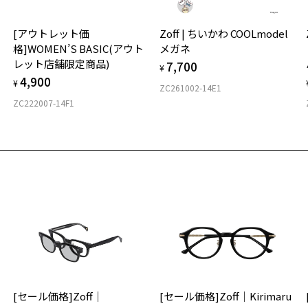
オ
実
[アウトレット価
Zoff | ちいかわ COOLmodel
ご
仕
格]WOMEN’S BASIC(アウト
メガネ
の
レット店舗限定商品)
7,700
度
D
¥
4,900
詳
E
¥
ZC261002-14E1
ZC222007-14F1
実
重
お
そ
7.
※
※
荷お知らせメールのお申し込み
※
お知らせメール」はZoffオンラインストア会員さまのみ対象となります。
タ
材
[セール価格]Zoff｜
[セール価格]Zoff｜Kirimaru
お気に入り
フ