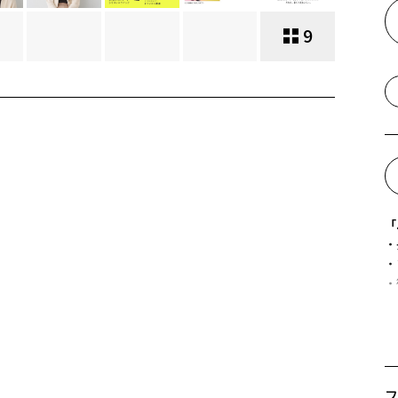
9
「
・
・
・
新
な
ト
更
フ