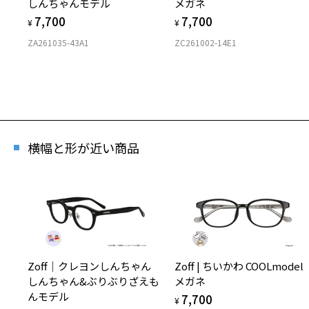
しんちゃんモデル
メガネ
[再値
7,700
7,700
Skin
¥
¥
商品番
ZA261035-43A1
ZC261002-14E1
※商品が
※本サー
※ご希望
横幅と形が近い商品
※「再入
店舗
※人気商
Zoff｜クレヨンしんちゃん
Zoff | ちいかわ COOLmodel
しんちゃん&ぶりぶりざえも
メガネ
んモデル
7,700
¥