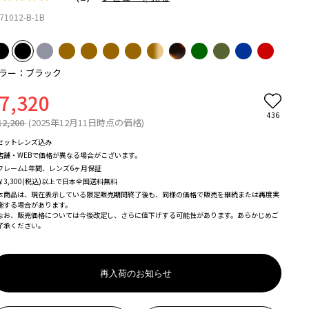
71012-B-1B
ラー：ブラック
7,320
436
12,200
(2025年12月11日時点の価格)
セットレンズ込み
店舗・WEBで価格が異なる場合がこざいます。
フレーム1年間、レンズ6ヶ月保証
￥3,300(税込)以上で日本全国送料無料
本商品は、現在表示している限定販売期間終了後も、同様の価格で販売を継続または再度実
施する場合があります。
なお、販売価格については今後改定し、さらに値下げする可能性があります。あらかじめご
了承ください。
再入荷のお知らせ