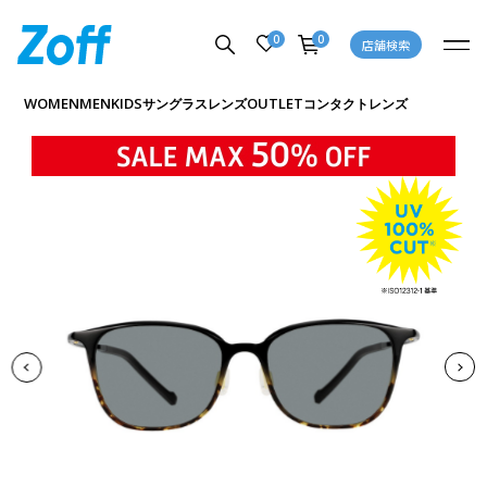
0
0
店舗検索
商品詳細ページへ
WOMEN
MEN
KIDS
OUTLET
サングラス
レンズ
コンタクトレンズ