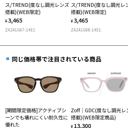
仕上がり寸法
視力の変化を早めに発見するために、定期的な視
ス/TREND(度なし調光レンズ
ス/TREND(度なし調光レ
ご購入時に「レンズ交換券」をお選びいただくと、実店舗で
力測定をおすすめいたします。
搭載)(WEB限定)
搭載)(WEB限定)
＜度付きサングラスに関する注意事項＞
度数を測定のうえ、度付きレンズ（標準セットレンズ）へ無
D 仕上がりの横幅：約149mm
※サングラスの度付きは追加料金がかかります。
3,465
3,465
料交換いただけます。
¥
¥
E 仕上がりの縦幅：約46mm
安心3 かかり具合調整無料
※度付きにした場合、元々のレンズ機能、レンズカラーは付きませ
詳しくはこちら
ZA241G67-14E1
ZA241G68-14E1
ん。
重さ
フレームの歪みやかかり具合の調整・クリーニン
※度付きサングラスをお求めの際は、レンズ選択画面で度数入力後、
実店舗で度数を測定いただけます
グは、全国のZoff店舗にていつでも対応いたしま
レンズの種類、機能、カラーを再度お選びください。
お近くのZoff実店舗にて度数を測定いただけます（無料）。
す。
17.9g
お気に入り
その際は記入用紙をダウンロードしてお使いください。
＜実店舗でサングラスまたはパッケージ商品等のレンズ交換について
同じ価格帯で注目されている商品
※メガネ：デモレンズを外した重さ
＞
※サングラス：レンズ込みの重さ
2024年3月1日から、店頭に商品をお持ち込みいただいて、レンズ交換
お気に入りに追加済です。
※着脱式サングラス：デモレンズ、アタッチメント込みの重さ
ダウンロード
もっと見る
をされる場合は、レンズ代金の他に3,300円(税込)の加工賃を追加で頂
お気に入りリストは
こちら
戴する場合がございます。
タイプ
店頭でレンズ交換をされるお客様は、商品発送から6か月以内に、ご購
入した商品本体と発送日がわかる【商品発送メール】を店頭スタッフ
ウエリントン
にご提示いだければ、初回に限り加工賃はかかりませんので、必ずス
タッフにご提示ください。
[期間限定価格]アクティブシ
Zoff｜GDC(度なし調光
材質
商品発送から6か月を過ぎた場合、又はお客様からの【商品発送メー
ーンでも壊れにくい耐久性に
搭載)(WEB限定商品)
ル】のご提示が無かった場合、レンズ代金の他に加工賃として3,300
優れた
フロント素材：S.E.Plastic
13,300
円(税込)を頂戴いたしますので、予めご了承ください。
¥