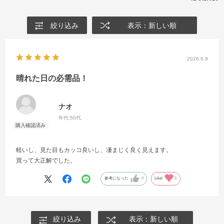
絞り込み
表示：新しい順
2026.6.9
晴れた日の必需品！
ナオ
年代:
50代
軽いし、見た目もカッコ良いし、凄まじく良く見えます。
買って大正解でした。
参考になった
0
Like!
0
絞り込み
表示：新しい順