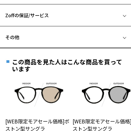
54□18-144
A 片方のレンズ横幅：54mm
サングラスページをみる
Zoffの保証/サービス
B ブリッジ(鼻部分)の横幅：18mm
【使用上の注意】
C テンプル(つる)の長さ：144mm
■高温(60℃以上)環境や急激な温度差は変形、表面層のひび割れの原
フレームとレンズの合計料金を知りたい方へ
因となります。炎天下の車内や砂浜等に放置しない様ご注意くださ
その他
い。
Zoffならではの安心サポート
価格シミュレーターはこちら
■傷をつけるような金属と一緒にしまわないようご注意ください。
遠近両用はZoffオンラインストアでは販売しておりません。
ご希望のお客さまは、「レンズ交換券」をお選びのうえ、
品名：サングラス
この商品を見た人はこんな商品を買って
安心1 フレーム１年間品質保証
レンズの材質：プラスチック(コーティング)
最寄りのZoff実店舗にてレンズをお買い求めください。
います
レンズカラー：SMOKY GRAY(Z-SMOKY_GY60F)/グレー系
※サングラスやパッケージ品では「レンズ交換券」はお選び
商品不良により生じた破損等の不具合は、お渡し
レンズ枠の材質：プラスチック(塗装)
いただけません。「度無し」をお選びいただき実店舗へご相
日または発送日より１年間修理又は交換させて頂
テンプルの材質：プラスチック(塗装)
談ください。
きます。
可視光線透過率：40%
※保証期間内に交換が行われた場合、保証期間は初期の期間から
紫外線透過率：0.1%以下
延長されません。
UV100%CUT ※ISO12312-1基準
お持ちのZoffメガネサイズを確認するには？
＜メガネの度数情報がわからない方へ＞
株式会社インターメスティック
安心2 視力測定無料
[WEB限定モアセール価格]ボ
[WEB限定モアセール価格
オンラインストアでフレームのみ購入して、
ゾフ・カスタマーサポート
ストン型サングラ
ストン型サングラ
実店舗で度付きにできます
TEL：0120-013-883