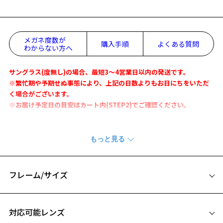
メガネ度数が
購入手順
よくある質問
わからない方へ
サングラス(度無し)の場合、最短3～4営業日以内の発送です。
※繁忙期や予期せぬ事態により、上記の日数よりもお日にちをいただ
く場合がございます。
※お届け予定日の目安はカート内(STEP2)でご確認ください。
かけ心地の良さを実現したスキニーフレームのサングラス
スッキリとした華奢なフレームデザインで、シャープな印象に。
ユニセックスで人気のウェリントンシェイプを採用し、顔馴染みも抜
群。
フレーム/サイズ
レンズカラーは定番のブラックやブラウンに加え、夏にぴったりの爽
やかなブルーも展開。
サイズ
普段使いはもちろん、アウトドアシーンまで幅広くお使いいただけま
対応可能レンズ
す。