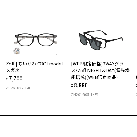
※
せ
「
＜
オ
お気に入り
実
Zoff | ちいかわ COOLmodel
[WEB限定価格]2WAYグラ
商品詳細ページへ
ご
仕
メガネ
ス/Zoff NIGHT&DAY(偏光機
お気に入りに追加済です。
の
能搭載)(WEB限定商品)
7,700
度
お気に入りリストは
こちら
D
¥
8,880
詳
E
¥
ZC261002-14E1
ZN201G05-14F1
実
重
お
そ
12
※
※
※