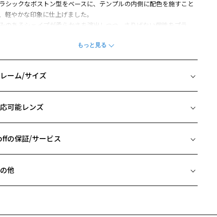
ラシックなボストン型をベースに、テンプルの内側に配色を施すこと
、軽やかな印象に仕上げました。
みのあるシェイプが柔らかさを演出しつつ、さりげない個性をプラ
。
ンでもオフでも使いやすく、幅広いライフスタイルに自然にフィット
る一本です。
レーム/サイズ
柄や色味の出方に個体差があり、画像と異なる場合がございます。
イズ
応可能レンズ
□20-145
 片方のレンズ横幅：49mm
 ブリッジ(鼻部分)の横幅：20mm
offの保証/サービス
 テンプル(つる)の長さ：145mm
フレームとレンズの合計料金を知りたい方へ
の他
Zoffならではの安心サポート
価格シミュレーターはこちら
近両用はZoffオンラインストアでは販売しておりません。
希望のお客さまは、「レンズ交換券」をお選びのうえ、
安心1 フレーム１年間品質保証
寄りのZoff実店舗にてレンズをお買い求めください。