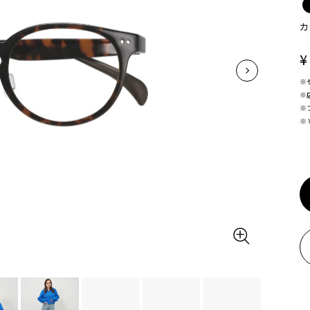
カ
¥
※
※
※
※