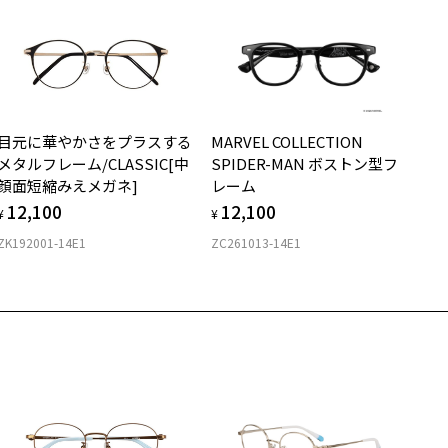
イプ
ボストン
質
目元に華やかさをプラスする
MARVEL COLLECTION
ロント素材：S.E.Plastic
メタルフレーム/CLASSIC[中
SPIDER-MAN ボストン型フ
顔面短縮みえメガネ]
レーム
12,100
12,100
¥
¥
ZK192001-14E1
ZC261013-14E1