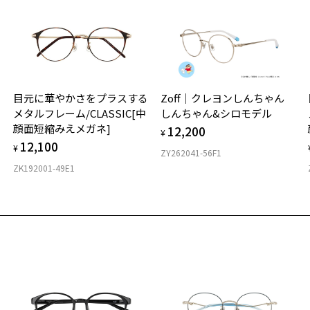
タ
材
る
目元に華やかさをプラスする
Zoff｜クレヨンしんちゃん
フ
メタルフレーム/CLASSIC[中
しんちゃん&シロモデル
顔面短縮みえメガネ]
12,200
¥
12,100
¥
ZY262041-56F1
ZK192001-49E1