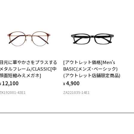
サングラスやパッケージ品では「レンズ交換券」はお選びいただけま
商品不良により生じた破損等の不具合は、お渡し日または発送
ん。
日より１年間修理又は交換させて頂きます。
度無し」をお選びいただき実店舗へご相談ください。
※保証期間内に交換が行われた場合、保証期間は初期の期間から延長されま
せん。
安心2 視力測定無料
メガネの度数情報がわからない方へ＞
お持ちのZoffメガネサイズを確認するには？
視力の変化を早めに発見するために、定期的な視力測定をおす
ンラインストアでフレームのみ購入して、
すめいたします。
店舗で度付きにできます
目元に華やかさをプラスする
[アウトレット価格]Men's
購入時に「レンズ交換券」をお選びいただくと、実店舗で度数を測定
上がり寸法
安心3 かかり具合調整無料
メタルフレーム/CLASSIC[中
BASIC(メンズ･ベーシック)
うえ、
顔面短縮みえメガネ]
(アウトレット店舗限定商品)
付きレンズ（標準セットレンズ）へ無料交換いただけます。
 仕上がりの横幅：約137mm
フレームの歪みやかかり具合の調整・クリーニングは、全国の
12,100
4,900
しくはこちら
 仕上がりの縦幅：約46mm
¥
¥
Zoff店舗にていつでも対応いたします。
ZK192001-43E1
ZA221035-14E1
店舗で度数を測定いただけます
さ
近くのZoff実店舗にて度数を測定いただけます（無料）。
の際は記入用紙をダウンロードしてお使いください。
もっと見る
.8g
メガネ：デモレンズを外した重さ
ダウンロード
サングラス：レンズ込みの重さ
着脱式サングラス：デモレンズ、アタッチメント込みの重さ