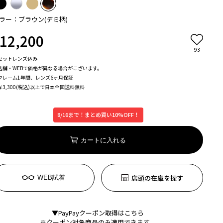
ラー：ブラウン(デミ柄)
12,200
93
セットレンズ込み
店舗・WEBで価格が異なる場合がこざいます。
フレーム1年間、レンズ6ヶ月保証
￥3,300(税込)以上で日本全国送料無料
8/16まで！まとめ買い10%OFF！
カートに入れる
店頭の在庫を探す
WEB試着
▼PayPayクーポン取得はこちら
※クーポン対象商品のみ適用できます。