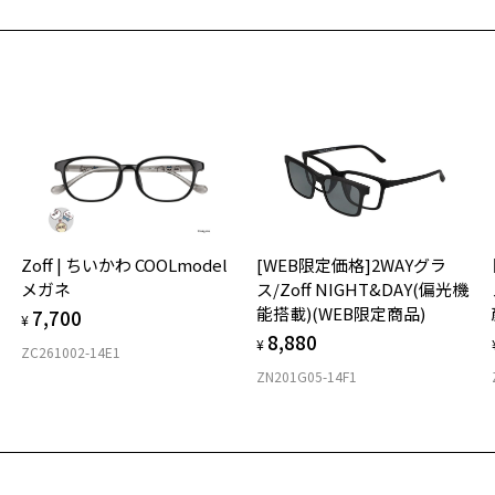
最
Z
※
せ
「
＜
お気に入り
オ
実
商品詳細ページへ
Zoff | ちいかわ COOLmodel
[WEB限定価格]2WAYグラ
ご
仕
お気に入りに追加済です。
メガネ
ス/Zoff NIGHT&DAY(偏光機
の
能搭載)(WEB限定商品)
お気に入りリストは
こちら
7,700
度
D
¥
8,880
詳
E
¥
ZC261002-14E1
ZN201G05-14F1
実
重
お
そ
8.
※
※