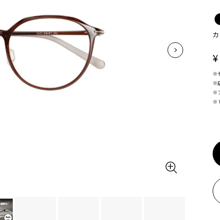
カ
¥
※
※
※
※