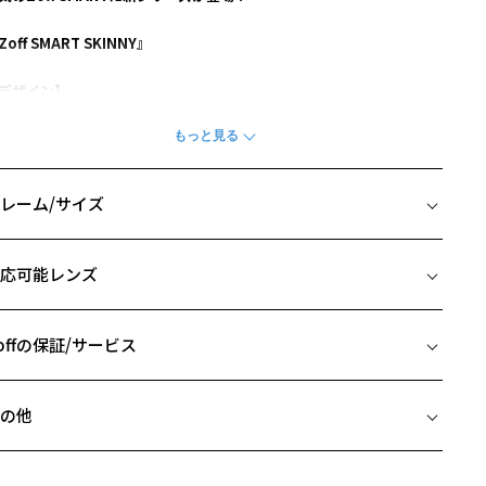
Zoff SMART SKINNY』
デザイン】
kinnyの良さである細さと軽さ、顔なじみの良さはそのままに、メタル
ーツが顔回りを明るく見せます。
ロントは正面見えが細く、横から見るとレンズの厚みをしっかりカバ
してくれる仕様。
レーム/サイズ
ンプルは従来よりも細さを追求しました。モダンは高級感のある革風
ラバーモダン。
イズ
レンドを抑えたジャストサイズのクラウンパント型。
応可能レンズ
キンジュエリーのように、ずっと身につけていたくなるフレームで
□20-145
。
 片方のレンズ横幅：51mm
 ブリッジ(鼻部分)の横幅：20mm
offの保証/サービス
スタイリングポイント】
 テンプル(つる)の長さ：145mm
ンプルなデザインながら高級感のあるデザインなので、
フレームとレンズの合計料金を知りたい方へ
ジュアルスタイルはもちろんキレイめコーデにも違和感なく着用いた
の他
けます。
Zoffならではの安心サポート
価格シミュレーターはこちら
近両用はZoffオンラインストアでは販売しておりません。
柄や色味の出方に個体差があり、画像と異なる場合がございます。
希望のお客さまは、「レンズ交換券」をお選びのうえ、