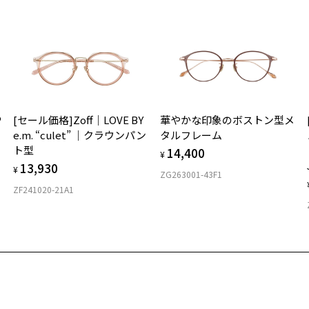
※
タ
材
P
[セール価格]Zoff｜LOVE BY
華やかな印象のボストン型メ
フ
e.m. “culet” ｜クラウンパン
タルフレーム
ト型
14,400
¥
13,930
¥
ZG263001-43F1
ZF241020-21A1