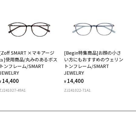
ダウンロード
着脱式サングラス：デモレンズ、アタッチメント込みの重さ
イプ
ボストン
質
[Zoff SMART ×マキアージ
[Begin特集商品]お顔の小さ
ロント素材：S.E.Plastic(PPSU)
ュ]使用商品/丸みのあるボス
い方にもおすすめのウェリン
トンフレーム/SMART
トンフレーム/SMART
JEWELRY
JEWELRY
14,400
14,400
¥
¥
ZJ241027-49A1
ZJ241022-71A1