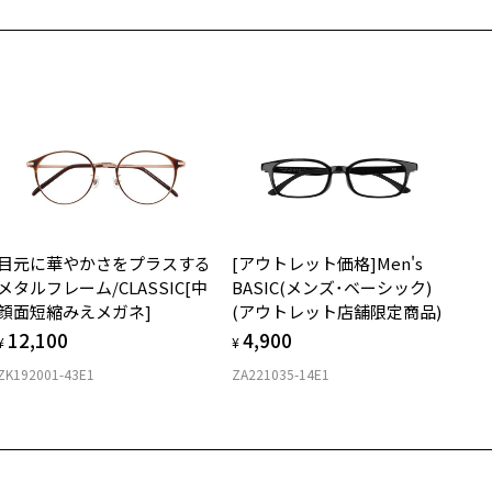
安心1 フレーム１年間品質保証
寄りのZoff実店舗にてレンズをお買い求めください。
off SMART (ゾフ・スマート) ページをみる
サングラスやパッケージ品では「レンズ交換券」はお選びいただけま
商品不良により生じた破損等の不具合は、お渡し日または発送
ん。
日より１年間修理又は交換させて頂きます。
度無し」をお選びいただき実店舗へご相談ください。
※保証期間内に交換が行われた場合、保証期間は初期の期間から延長されま
せん。
安心2 視力測定無料
メガネの度数情報がわからない方へ＞
お持ちのZoffメガネサイズを確認するには？
視力の変化を早めに発見するために、定期的な視力測定をおす
ンラインストアでフレームのみ購入して、
すめいたします。
店舗で度付きにできます
目元に華やかさをプラスする
[アウトレット価格]Men's
購入時に「レンズ交換券」をお選びいただくと、実店舗で度数を測定
上がり寸法
安心3 かかり具合調整無料
メタルフレーム/CLASSIC[中
BASIC(メンズ･ベーシック)
うえ、
顔面短縮みえメガネ]
(アウトレット店舗限定商品)
付きレンズ（標準セットレンズ）へ無料交換いただけます。
 仕上がりの横幅：約139mm
フレームの歪みやかかり具合の調整・クリーニングは、全国の
12,100
4,900
しくはこちら
 仕上がりの縦幅：約47mm
¥
¥
Zoff店舗にていつでも対応いたします。
ZK192001-43E1
ZA221035-14E1
店舗で度数を測定いただけます
さ
近くのZoff実店舗にて度数を測定いただけます（無料）。
の際は記入用紙をダウンロードしてお使いください。
もっと見る
9g
メガネ：デモレンズを外した重さ
サングラス：レンズ込みの重さ