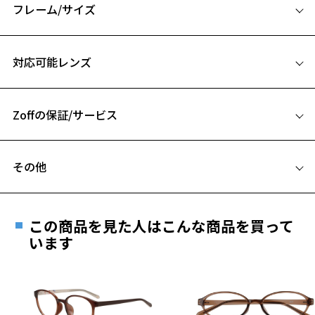
フロントは正面見えが細く、横から見るとレンズの厚みをしっかりカ
フレーム/サイズ
バーしてくれる仕様。
テンプルは従来よりも細さを追求しました。モダンは高級感のある革
サイズ
風のラバーモダン。
対応可能レンズ
レンズの厚みが気になる方やお顔の小さい方にもオススメの小ぶりな
50□19-145
ウェリントン型。
A 片方のレンズ横幅：50mm
スキンジュエリーのように、ずっと身につけていたくなるフレームで
す。
Zoffの保証/サービス
B ブリッジ(鼻部分)の横幅：19mm
C テンプル(つる)の長さ：145mm
【スタイリングポイント】
フレームとレンズの合計料金を知りたい方へ
シンプルなデザインながら高級感のあるデザインなので、
その他
カジュアルスタイルはもちろんキレイめコーデにも違和感なく着用い
Zoffならではの安心サポート
価格シミュレーターはこちら
ただけます。
遠近両用はZoffオンラインストアでは販売しておりません。
ご希望のお客さまは、「レンズ交換券」をお選びのうえ、
※柄や色味の出方に個体差があり、画像と異なる場合がございます。
この商品を見た人はこんな商品を買って
安心1 フレーム１年間品質保証
最寄りのZoff実店舗にてレンズをお買い求めください。
います
Zoff SMART (ゾフ・スマート) ページをみる
※サングラスやパッケージ品では「レンズ交換券」はお選び
商品不良により生じた破損等の不具合は、お渡し
いただけません。「度無し」をお選びいただき実店舗へご相
日または発送日より１年間修理又は交換させて頂
談ください。
きます。
※保証期間内に交換が行われた場合、保証期間は初期の期間から