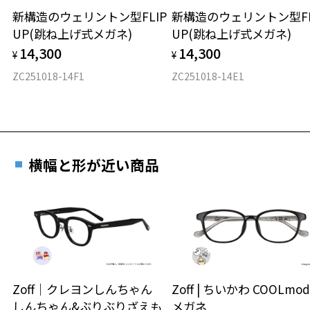
新構造のウェリントン型FLIP
新構造のウェリントン型FL
UP(跳ね上げ式メガネ)
UP(跳ね上げ式メガネ)
材質
お気に入りに追加済です。
14,300
14,300
¥
¥
お気に入りリストは
こちら
フロント素材：S.E.Plastic(PPSU)
ZC251018-14F1
ZC251018-14E1
横幅と形が近い商品
Zoff｜クレヨンしんちゃん
Zoff | ちいかわ COOLmod
しんちゃん&ぶりぶりざえも
メガネ