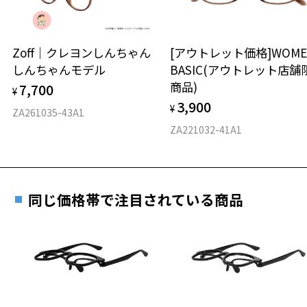
延長されません。
お持ちのZoffメガネサイズを確認するには？
＜メガネの度数情報がわからない方へ＞
安心2 視力測定無料
Zoff｜クレヨンしんちゃん
[アウトレット価格]WOME
オンラインストアでフレームのみ購入して、
しんちゃんモデル
BASIC(アウトレット店舗
実店舗で度付きにできます
仕上がり寸法
視力の変化を早めに発見するために、定期的な視
商品)
7,700
ご購入時に「レンズ交換券」をお選びいただくと、実店舗で
¥
力測定をおすすめいたします。
3,900
度数を測定のうえ、度付きレンズ（標準セットレンズ）へ無
¥
D 仕上がりの横幅：約136mm
ZA261035-43A1
料交換いただけます。
E 仕上がりの縦幅：約41mm
安心3 かかり具合調整無料
ZA221032-41A1
詳しくはこちら
重さ
フレームの歪みやかかり具合の調整・クリーニン
実店舗で度数を測定いただけます
グは、全国のZoff店舗にていつでも対応いたしま
お近くのZoff実店舗にて度数を測定いただけます（無料）。
す。
8.5g
同じ価格帯で注目されている商品
その際は記入用紙をダウンロードしてお使いください。
※メガネ：デモレンズを外した重さ
※サングラス：レンズ込みの重さ
※着脱式サングラス：デモレンズ、アタッチメント込みの重さ
ダウンロード
もっと見る
タイプ
お気に入り
ウエリントン