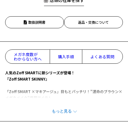
店頭の在庫を探す
取扱説明書
返品・交換について
メガネ度数が
購入手順
よくある質問
わからない方へ
人気のZoff SMARTに新シリーズが登場！
『Zoff SMART SKINNY』
「Zoff SMART ×マキアージュ」目もとパッチリ！”運命のブラウン×
メガネメイク”使用アイテム
【デザイン】
Skinnyの良さである細さと軽さ、顔なじみの良さはそのままに、メタ
ルパーツが顔回りを明るく見せます。