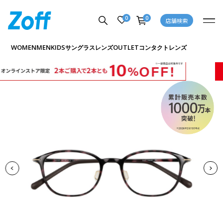
0
0
店舗検索
商品詳細ページへ
WOMEN
MEN
KIDS
OUTLET
サングラス
レンズ
コンタクトレンズ