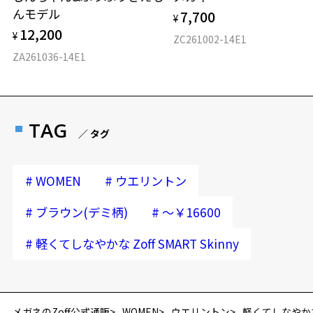
んモデル
7,700
¥
12,200
¥
ZC261002-14E1
ZA261036-14E1
TAG
／ タグ
#
#
WOMEN
ウエリントン
#
#
ブラウン(デミ柄)
～￥16600
#
軽くてしなやかな Zoff SMART Skinny
メガネのZoff公式通販
WOMEN
ウエリントン
軽くてしなやかな Zo