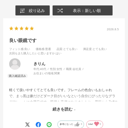
絞り込み
表示：新しい順
2026.8.5
良い眼鏡です
フィット感
:良い
価格感
:普通
品質
:とても良い
満足度
:とても良い
次回もまた購入したいと思いますか
:はい
きりん
年代:
40代
性別:
女性
職業:
会社員
お住まいの地域:
関東
軽くて扱いやすくてとても良いです。フレームの色合いもおしゃれ
で、まっ黒は嫌だけどダーク目がいいなという自分にぴったりなグラ
デフレームに大満足です。眼鏡も高価になりましたね、普段からZoffの
眼鏡使用していますが、前回購入時と比較して支払金額の変化には驚
続きを読む
きました。
参考になった
0
Like!
0