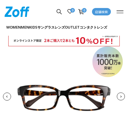
0
0
店舗検索
商品詳細ページへ
WOMEN
MEN
KIDS
OUTLET
サングラス
レンズ
コンタクトレンズ