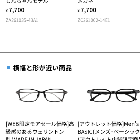
しんちゃんモデル
メガネ
材質
7,700
7,700
¥
¥
フロント素材：S.E.Plastic(Ultem)
ZA261035-43A1
ZC261002-14E1
お気に入り
横幅と形が近い商品
お気に入りに追加済です。
お気に入りリストは
こちら
[WEB限定モアセール価格]高
[アウトレット価格]Men's
級感のあるウェリントン
BASIC(メンズ･ベーシック
型/MADE IN JAPAN
(アウトレット店舗限定商