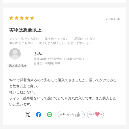
2026.4.16
実物は想像以上。
フィット感
:とても良い
価格感
:とても良い
品質
:とても良い
満足度
:とても良い
次回もまた購入したいと思いますか
:はい
ふみ
年代:
40代
性別:
男性
職業:
会社員
お住まいの地域:
関東
Webで試着出来るので安心して購入できましたが、届いてかけてみる
と想像以上に良い。
軽いし動かない。
フィット感半端ないって感じでとてもお気に入りです。また購入した
いと思います。
参考になった
2
Like!
0