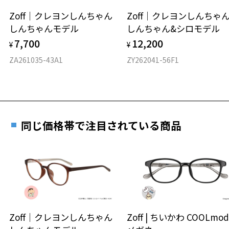
安心2 視力測定無料
Zoff｜クレヨンしんちゃん
Zoff｜クレヨンしんち
オンラインストアでフレームのみ購入して、
しんちゃんモデル
しんちゃん&シロモデル
実店舗で度付きにできます
仕上がり寸法
視力の変化を早めに発見するために、定期的な視
7,700
12,200
ご購入時に「レンズ交換券」をお選びいただくと、実店舗で
¥
¥
力測定をおすすめいたします。
度数を測定のうえ、度付きレンズ（標準セットレンズ）へ無
D 仕上がりの横幅：約146mm
ZA261035-43A1
ZY262041-56F1
料交換いただけます。
E 仕上がりの縦幅：約41mm
安心3 かかり具合調整無料
詳しくはこちら
重さ
フレームの歪みやかかり具合の調整・クリーニン
実店舗で度数を測定いただけます
グは、全国のZoff店舗にていつでも対応いたしま
お近くのZoff実店舗にて度数を測定いただけます（無料）。
す。
13.5g
同じ価格帯で注目されている商品
その際は記入用紙をダウンロードしてお使いください。
※メガネ：デモレンズを外した重さ
※サングラス：レンズ込みの重さ
※着脱式サングラス：デモレンズ、アタッチメント込みの重さ
ダウンロード
もっと見る
タイプ
ウエリントン
Zoff｜クレヨンしんちゃん
Zoff | ちいかわ COOLmod