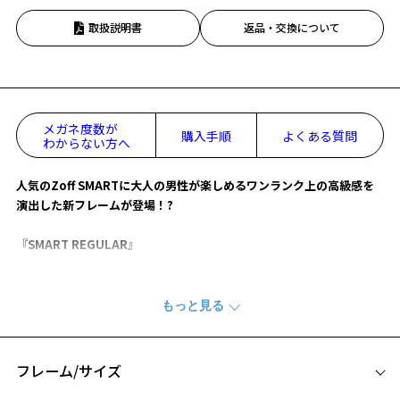
取扱説明書
返品・交換について
メガネ度数が
購入手順
よくある質問
わからない方へ
人気のZoff SMARTに大人の男性が楽しめるワンランク上の高級感を
演出した新フレームが登場！?
『SMART REGULAR』
【デザイン】
重厚感ある見た目にメタルパーツを埋め込むことで立体感を生み出
し、力強さとシャープな雰囲気を演出。
【スタイリングポイント】
フレーム/サイズ
プライベートはもちろん、ビジネスシーンでも大活躍！