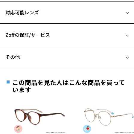
サイズ
※柄や色味の出方に個体差があり、画像と異なる場合がございます。
対応可能レンズ
55□17-143
Zoff SMART (ゾフ・スマート) ページをみる
A 片方のレンズ横幅：55mm
※アウトレット商品は、販売から一定期間経過した商品などです。キ
Zoffの保証/サービス
B ブリッジ(鼻部分)の横幅：17mm
ズ、汚れなどがあるB級品ではございません。
C テンプル(つる)の長さ：143mm
フレームとレンズの合計料金を知りたい方へ
その他
Zoffならではの安心サポート
価格シミュレーターはこちら
遠近両用はZoffオンラインストアでは販売しておりません。
ご希望のお客さまは、「レンズ交換券」をお選びのうえ、
この商品を見た人はこんな商品を買って
安心1 フレーム１年間品質保証
最寄りのZoff実店舗にてレンズをお買い求めください。
います
※サングラスやパッケージ品では「レンズ交換券」はお選び
商品不良により生じた破損等の不具合は、お渡し
いただけません。「度無し」をお選びいただき実店舗へご相
日または発送日より１年間修理又は交換させて頂
談ください。
きます。
※保証期間内に交換が行われた場合、保証期間は初期の期間から
延長されません。
お持ちのZoffメガネサイズを確認するには？
＜メガネの度数情報がわからない方へ＞