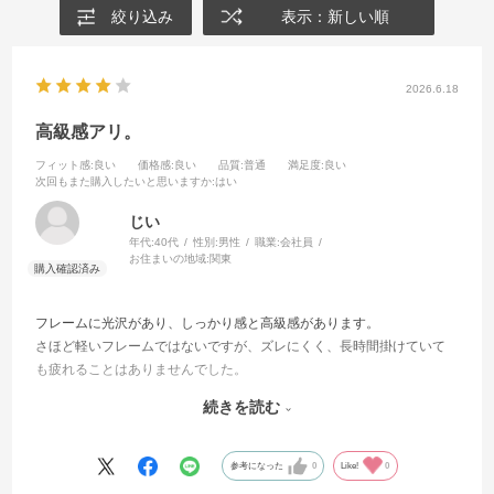
絞り込み
表示：新しい順
2026.6.18
高級感アリ。
フィット感
:良い
価格感
:良い
品質
:普通
満足度
:良い
次回もまた購入したいと思いますか
:はい
じい
年代:
40代
性別:
男性
職業:
会社員
お住まいの地域:
関東
フレームに光沢があり、しっかり感と高級感があります。
さほど軽いフレームではないですが、ズレにくく、長時間掛けていて
も疲れることはありませんでした。
可視調光レンズを組み合わせたので、主に週末に外出する際に使って
続きを読む
いますが、変色する反応も思っていた以上に早く、自然なので違和感
なく使えています。
調光レンズの寿命がどこまで持つのか、長く使って試してみたいと思
参考になった
0
Like!
0
います。