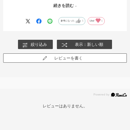
りも簡単に早く購入できました！
続きを読む
強い日差しの下でドライブや外を出歩くのが楽になりました！
参考になった
1
Like!
1
絞り込み
表示：新しい順
レビューを書く
レビューはありません。
再入荷お知らせメールのお申し込み
「再入荷お知らせメール」はZoffオンラインストア会員さまのみ対象となります。