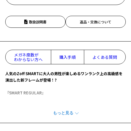
取扱説明書
返品・交換について
メガネ度数が
購入手順
よくある質問
わからない方へ
人気のZoff SMARTに大人の男性が楽しめるワンランク上の高級感を
演出した新フレームが登場！?
『SMART REGULAR』
【デザイン】
重厚感ある見た目にメタルパーツを埋め込むことで立体感を生み出
し、力強さとシャープな雰囲気を演出。