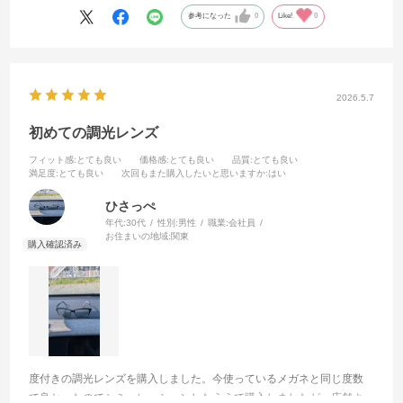
参考になった
0
Like!
0
2026.5.7
初めての調光レンズ
フィット感
:とても良い
価格感
:とても良い
品質
:とても良い
満足度
:とても良い
次回もまた購入したいと思いますか
:はい
ひさっぺ
年代:
30代
性別:
男性
職業:
会社員
お住まいの地域:
関東
度付きの調光レンズを購入しました。今使っているメガネと同じ度数
で良かったのでシミュレーションしたうえで購入しましたが、店舗よ