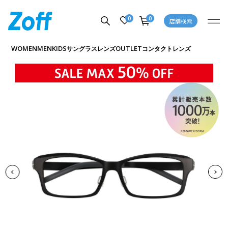
0
0
店舗検索
商品詳細ページへ
WOMEN
MEN
KIDS
OUTLET
サングラス
レンズ
コンタクトレンズ