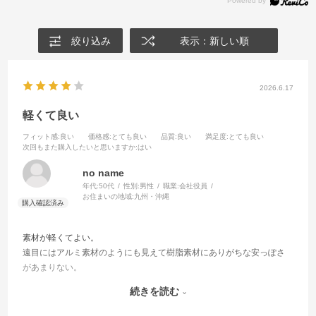
絞り込み
表示：新しい順
2026.6.17
軽くて良い
フィット感
:良い
価格感
:とても良い
品質
:良い
満足度
:とても良い
次回もまた購入したいと思いますか
:はい
no name
年代:
50代
性別:
男性
職業:
会社役員
お住まいの地域:
九州・沖縄
素材が軽くてよい。
遠目にはアルミ素材のようにも見えて樹脂素材にありがちな安っぽさ
があまりない。
眼鏡の幅が広くフレームが太めな割に、デザインがシンプルでなた
続きを読む
め、悪目立ちしない。
ビジネスの場でつけていても問題はないと感じます。