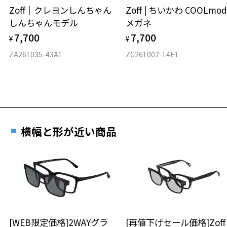
Zoff｜クレヨンしんちゃん
Zoff | ちいかわ COOLmod
しんちゃんモデル
メガネ
材質
7,700
7,700
¥
¥
フロント素材：S.E.Plastic(Ultem)
ZA261035-43A1
ZC261002-14E1
横幅と形が近い商品
お気に入り
お気に入りに追加済です。
お気に入りリストは
こちら
[WEB限定価格]2WAYグラ
[再値下げセール価格]Zof