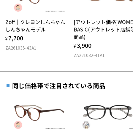
延長されません。
お持ちのZoffメガネサイズを確認するには？
＜メガネの度数情報がわからない方へ＞
安心2 視力測定無料
Zoff｜クレヨンしんちゃん
[アウトレット価格]WOME
オンラインストアでフレームのみ購入して、
しんちゃんモデル
BASIC(アウトレット店舗
実店舗で度付きにできます
仕上がり寸法
視力の変化を早めに発見するために、定期的な視
商品)
7,700
ご購入時に「レンズ交換券」をお選びいただくと、実店舗で
¥
力測定をおすすめいたします。
3,900
度数を測定のうえ、度付きレンズ（標準セットレンズ）へ無
¥
D 仕上がりの横幅：約148mm
ZA261035-43A1
料交換いただけます。
E 仕上がりの縦幅：約41mm
安心3 かかり具合調整無料
ZA221032-41A1
詳しくはこちら
重さ
フレームの歪みやかかり具合の調整・クリーニン
実店舗で度数を測定いただけます
グは、全国のZoff店舗にていつでも対応いたしま
お近くのZoff実店舗にて度数を測定いただけます（無料）。
す。
12.5g
同じ価格帯で注目されている商品
その際は記入用紙をダウンロードしてお使いください。
※メガネ：デモレンズを外した重さ
※サングラス：レンズ込みの重さ
※着脱式サングラス：デモレンズ、アタッチメント込みの重さ
ダウンロード
もっと見る
タイプ
ウエリントン