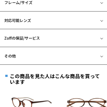
【スタイリングポイント】
フレーム/サイズ
プライベートはもちろん、ビジネスシーンでも大活躍！
サイズ
※柄や色味の出方に個体差があり、画像と異なる場合がございます。
対応可能レンズ
56□16-143
Zoff SMART (ゾフ・スマート) ページをみる
A 片方のレンズ横幅：56mm
※アウトレット商品は、販売から一定期間経過した商品などです。キ
Zoffの保証/サービス
B ブリッジ(鼻部分)の横幅：16mm
ズ、汚れなどがあるB級品ではございません。
C テンプル(つる)の長さ：143mm
フレームとレンズの合計料金を知りたい方へ
その他
Zoffならではの安心サポート
価格シミュレーターはこちら
遠近両用はZoffオンラインストアでは販売しておりません。
ご希望のお客さまは、「レンズ交換券」をお選びのうえ、
この商品を見た人はこんな商品を買って
安心1 フレーム１年間品質保証
最寄りのZoff実店舗にてレンズをお買い求めください。
います
※サングラスやパッケージ品では「レンズ交換券」はお選び
商品不良により生じた破損等の不具合は、お渡し
いただけません。「度無し」をお選びいただき実店舗へご相
日または発送日より１年間修理又は交換させて頂
談ください。
きます。
※保証期間内に交換が行われた場合、保証期間は初期の期間から