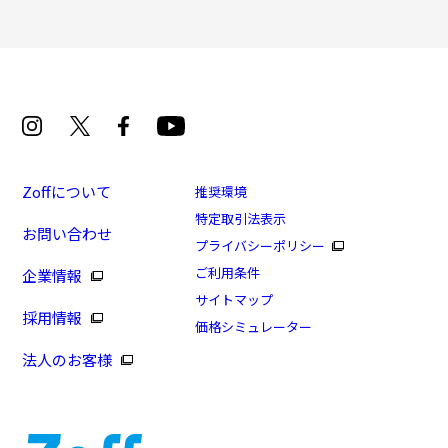
Zoffについて
推奨環境
特定取引法表示
お問い合わせ
[アウトレット価格]高級感漂うウェリントンフレーム
プライバシーポリシー
(アウトレット店舗限定商品)
ご利用条件
企業情報
商品番号：ZJ241018-14F1/フレームカラー：ブラック
サイトマップ
採用情報
(マット)/単価：￥7,920
価格シミュレーター
法人のお客様
ログインして申し込む