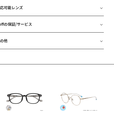
イズ
応可能レンズ
□16-143
 片方のレンズ横幅：54mm
 ブリッジ(鼻部分)の横幅：16mm
offの保証/サービス
 テンプル(つる)の長さ：143mm
フレームとレンズの合計料金を知りたい方へ
の他
Zoffならではの安心サポート
価格シミュレーターはこちら
近両用はZoffオンラインストアでは販売しておりません。
希望のお客さまは、「レンズ交換券」をお選びのうえ、
安心1 フレーム１年間品質保証
寄りのZoff実店舗にてレンズをお買い求めください。
サングラスやパッケージ品では「レンズ交換券」はお選びいただけま
商品不良により生じた破損等の不具合は、お渡し日または発送
ん。
日より１年間修理又は交換させて頂きます。
度無し」をお選びいただき実店舗へご相談ください。
※保証期間内に交換が行われた場合、保証期間は初期の期間から延長されま
せん。
安心2 視力測定無料
メガネの度数情報がわからない方へ＞
お持ちのZoffメガネサイズを確認するには？
視力の変化を早めに発見するために、定期的な視力測定をおす
ンラインストアでフレームのみ購入して、
すめいたします。
店舗で度付きにできます