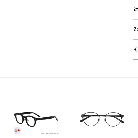
サ
対
54
A
B
Z
C
そ
遠
ご
最
※
せ
「
＜
オ
実