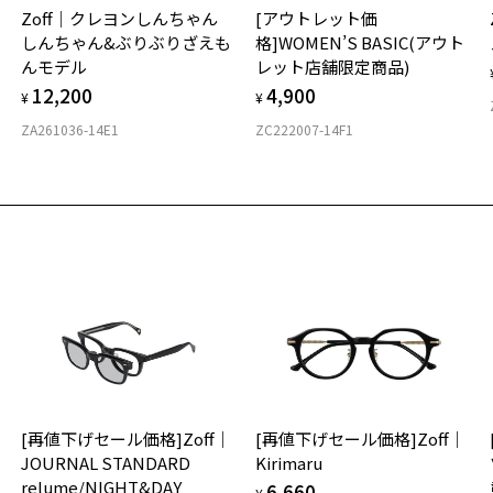
Zoff｜クレヨンしんちゃん
[アウトレット価
ご
仕
しんちゃん&ぶりぶりざえも
格]WOMEN’S BASIC(アウト
の
んモデル
レット店舗限定商品)
度
D
12,200
4,900
詳
E
¥
¥
ZA261036-14E1
ZC222007-14F1
実
重
お
そ
10
※
※
※
タ
入荷お知らせメールのお申し込み
入荷お知らせメール」はZoffオンラインストア会員さまのみ対象となります。
材
[再値下げセール価格]Zoff｜
[再値下げセール価格]Zoff｜
フ
JOURNAL STANDARD
Kirimaru
お気に入り
relume/NIGHT&DAY
6,660