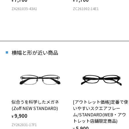
¥
¥
[再
ZA261035-43A1
ZC261002-14E1
商品
※商
※本
横幅と形が近い商品
※ご
※「
店
※人
似合うを科学したメガネ
[アウトレット価格]定番で使
(Zoff NEW STANDARD)
いやすいスクエアフレー
ム/STANDARD(WEB・アウ
9,900
¥
トレット店舗限定商品)
ZY262031-17F1
5,900
¥