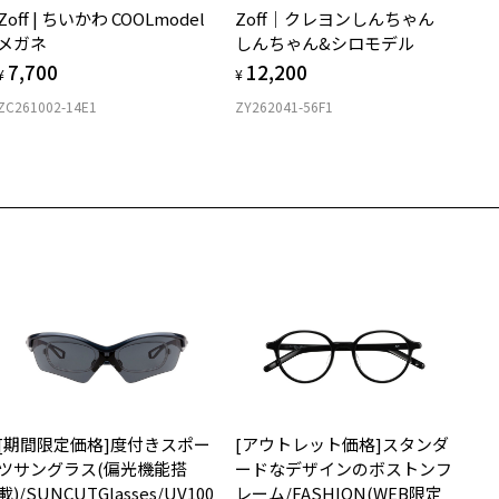
Zoff | ちいかわ COOLmodel
Zoff｜クレヨンしんちゃん
購入時に「レンズ交換券」をお選びいただくと、実店舗で度数を測定
上がり寸法
安心3 かかり具合調整無料
メガネ
しんちゃん&シロモデル
うえ、
7,700
12,200
付きレンズ（標準セットレンズ）へ無料交換いただけます。
 仕上がりの横幅：約140mm
¥
¥
フレームの歪みやかかり具合の調整・クリーニングは、全国の
しくはこちら
 仕上がりの縦幅：約33mm
ZC261002-14E1
ZY262041-56F1
Zoff店舗にていつでも対応いたします。
店舗で度数を測定いただけます
さ
近くのZoff実店舗にて度数を測定いただけます（無料）。
の際は記入用紙をダウンロードしてお使いください。
もっと見る
.6g
メガネ：デモレンズを外した重さ
ダウンロード
サングラス：レンズ込みの重さ
着脱式サングラス：デモレンズ、アタッチメント込みの重さ
イプ
スクエア
質
[期間限定価格]度付きスポー
[アウトレット価格]スタンダ
ロント素材：S.E.Plastic
ツサングラス(偏光機能搭
ードなデザインのボストンフ
載)/SUNCUTGlasses/UV100
レーム/FASHION(WEB限定