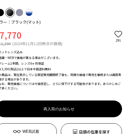
ラー：ブラック(マット)
7,770
291
11,100
(2024年11月12日時点の価格)
セットレンズ込み
店舗・WEBで価格が異なる場合がこざいます。
フレーム1年間、レンズ6ヶ月保証
￥3,300(税込)以上で日本全国送料無料
本商品は、現在表示している限定販売期間終了後も、同様の価格で販売を継続または再度実
施する場合があります。
なお、販売価格については今後改定し、さらに値下げする可能性があります。あらかじめご
了承ください。
再入荷のお知らせ
店頭の在庫を探す
WEB試着