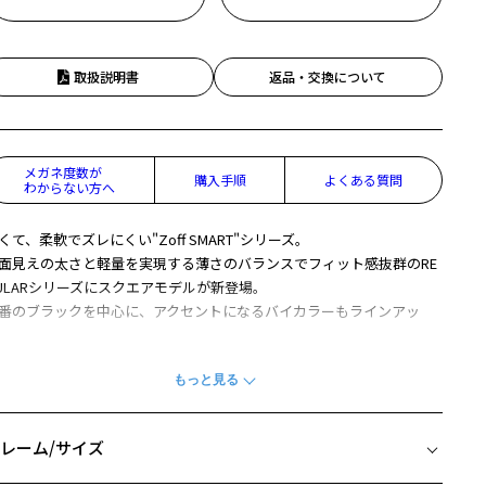
取扱説明書
返品・交換について
メガネ度数が
購入手順
よくある質問
わからない方へ
くて、柔軟でズレにくい"Zoff SMART"シリーズ。
面見えの太さと軽量を実現する薄さのバランスでフィット感抜群のRE
ULARシリーズにスクエアモデルが新登場。
番のブラックを中心に、アクセントになるバイカラーもラインアッ
。
子様や小顔な方もかけやすいサイズ感です。
柄や色味の出方に個体差があり、画像と異なる場合がございます。
レーム/サイズ
off SMART (ゾフ・スマート) ページをみる