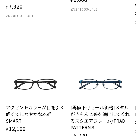
¥
7,320
値下げセール価格]SMART REGULAR 24SS
¥
商品詳細ページへ
ZN241003-14E1
番号：ZJ241012-14F1/フレームカラー：ブラック(マット)/単価：￥7,
お気に入りに追加済です。
ZN241G07-14E1
お気に入りリストは
こちら
ログインして申し込む
品が再入荷された際にメールでお知らせします。
サービスは商品の購入をお約束するものではありません。
希望の商品が再入荷しない場合もございますので予めご了承ください。
再入荷お知らせメール」はZoffオンラインストアで取り扱っている商品が対象となります。
舗への再入荷ではございませんのでご了承ください。
気商品に関しては、メール配信後、即完売する場合がございます。
アクセントカラーが目を引く
[再値下げセール価格]メタル
軽くてしなやかなZoff
がきちんと感を演出してくれ
SMART
るスクエアフレーム/TRAD
PATTERNS
12,100
¥
5,220
¥