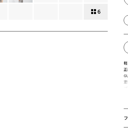
6
軽
正
G
定
プ
お
※
フ
Z