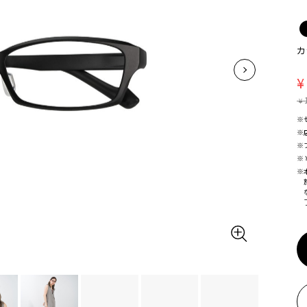
カ
¥
¥
※
※
※
※
※