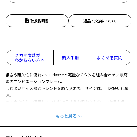
取扱説明書
返品・交換について
メガネ度数が
購入手順
よくある質問
わからない方へ
細さや耐久性に優れたS.E.Plasticと軽量なチタンを組み合わせた最高
峰のコンビネーションフレーム。
ほどよいサイズ感とトレンドを取り入れたデザインは、日常使いに最
適。
オトナ女性にも使用していただけるような肌なじみのよい上品カラー
もポイント。
※柄や色味の出方に個体差があり、画像と異なる場合がございます。
CLASSIC(クラシック) 特集ページをみる