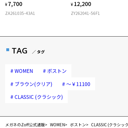
7,700
12,200
¥
¥
ZA261035-43A1
ZY262041-56F1
TAG
／ タグ
#
#
WOMEN
ボストン
#
#
ブラウン(クリア)
～￥11100
#
CLASSIC (クラシック)
再入荷お知らせメールのお申し込み
「再入荷お知らせメール」はZoffオンラインストア会員さまのみ対象となります。
メガネのZoff公式通販
WOMEN
ボストン
CLASSIC (クラシック