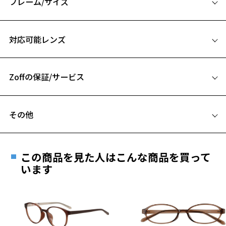
フレーム/サイズ
※アウトレット商品は、販売から一定期間経過した商品などです。キ
サイズ
ズ、汚れなどがあるB級品ではございません。
対応可能レンズ
49□20-148
A 片方のレンズ横幅：49mm
Zoffの保証/サービス
B ブリッジ(鼻部分)の横幅：20mm
C テンプル(つる)の長さ：148mm
フレームとレンズの合計料金を知りたい方へ
お気に入り
その他
Zoffならではの安心サポート
価格シミュレーターはこちら
遠近両用はZoffオンラインストアでは販売しておりません。
お気に入りに追加済です。
ご希望のお客さまは、「レンズ交換券」をお選びのうえ、
この商品を見た人はこんな商品を買って
お気に入りリストは
こちら
安心1 フレーム１年間品質保証
最寄りのZoff実店舗にてレンズをお買い求めください。
います
※サングラスやパッケージ品では「レンズ交換券」はお選び
商品不良により生じた破損等の不具合は、お渡し
いただけません。「度無し」をお選びいただき実店舗へご相
日または発送日より１年間修理又は交換させて頂
談ください。
きます。
※保証期間内に交換が行われた場合、保証期間は初期の期間から