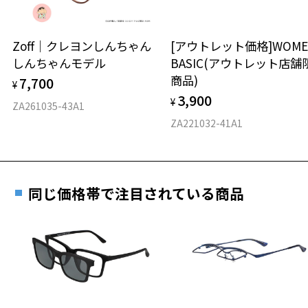
延長されません。
お持ちのZoffメガネサイズを確認するには？
＜メガネの度数情報がわからない方へ＞
安心2 視力測定無料
Zoff｜クレヨンしんちゃん
[アウトレット価格]WOME
オンラインストアでフレームのみ購入して、
しんちゃんモデル
BASIC(アウトレット店舗
実店舗で度付きにできます
仕上がり寸法
視力の変化を早めに発見するために、定期的な視
商品)
7,700
ご購入時に「レンズ交換券」をお選びいただくと、実店舗で
¥
力測定をおすすめいたします。
3,900
度数を測定のうえ、度付きレンズ（標準セットレンズ）へ無
¥
D 仕上がりの横幅：約136mm
ZA261035-43A1
料交換いただけます。
E 仕上がりの縦幅：約41mm
安心3 かかり具合調整無料
ZA221032-41A1
詳しくはこちら
重さ
フレームの歪みやかかり具合の調整・クリーニン
実店舗で度数を測定いただけます
グは、全国のZoff店舗にていつでも対応いたしま
お近くのZoff実店舗にて度数を測定いただけます（無料）。
す。
7.2g
同じ価格帯で注目されている商品
その際は記入用紙をダウンロードしてお使いください。
※メガネ：デモレンズを外した重さ
※サングラス：レンズ込みの重さ
※着脱式サングラス：デモレンズ、アタッチメント込みの重さ
ダウンロード
もっと見る
タイプ
ボストン