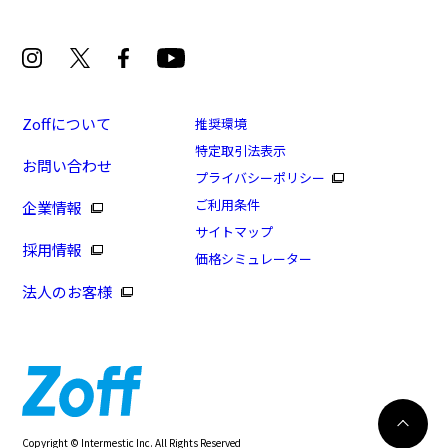
Zoffについて
推奨環境
特定取引法表示
お問い合わせ
[アウトレット価格]SLENDER COMBINATION(アウ
プライバシーポリシー
トレット店舗限定商品)
ご利用条件
企業情報
商品番号：ZJ241007-43A1/フレームカラー：ブラウン
サイトマップ
採用情報
(クリア)/単価：￥10,080
価格シミュレーター
法人のお客様
ログインして申し込む
※商品が再入荷された際にメールでお知らせします。
※本サービスは商品の購入をお約束するものではありません。
※ご希望の商品が再入荷しない場合もございますので予めご了承ください。
※「再入荷お知らせメール」はZoffオンラインストアで取り扱っている商品が対象
再入荷のお知らせ
Copyright © Intermestic Inc. All Rights Reserved