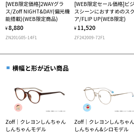
[WEB限定価格]2WAYグラ
[WEB限定セール価格]ビ
ス/Zoff NIGHT&DAY(偏光機
スシーンにおすすめのス
材質
能搭載)(WEB限定商品)
ア/FLIP UP(WEB限定)
フロント素材：S.E.Plastic(PPSU)/チタン
8,880
11,520
¥
¥
ZN201G05-14F1
ZF242009-72F1
横幅と形が近い商品
Zoff｜クレヨンしんちゃん
Zoff｜クレヨンしんち
しんちゃんモデル
しんちゃん&シロモデル