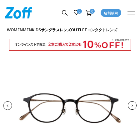
0
0
店舗検索
商品詳細ページへ
WOMEN
MEN
KIDS
OUTLET
サングラス
レンズ
コンタクトレンズ