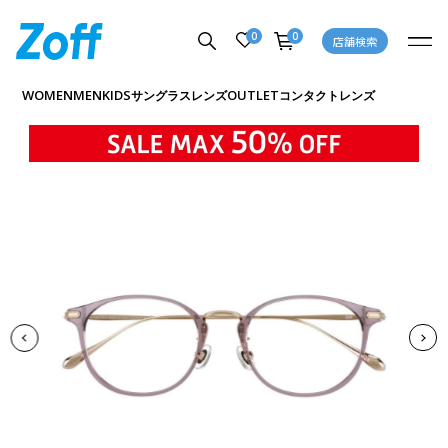
0
0
店舗検索
商品詳細ページへ
WOMEN
MEN
KIDS
OUTLET
サングラス
レンズ
コンタクトレンズ