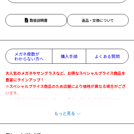
取扱説明書
返品・交換について
メガネ度数が
購入手順
よくある質問
わからない方へ
大人気のメガネやサングラスなど、お得なスペシャルプライス商品を
豊富にラインアップ！
※スペシャルプライス商品のため店舗により価格が異なる場合がござ
います。
※この商品はお誕生日クーポン、一部クーポンをご利用できません。
細さや耐久性に優れたS.E.Plasticと軽量なチタンを組み合わせた最高
峰のコンビネーションフレーム。
ほどよいサイズ感とトレンドを取り入れたデザインは、日常使いに最
適。