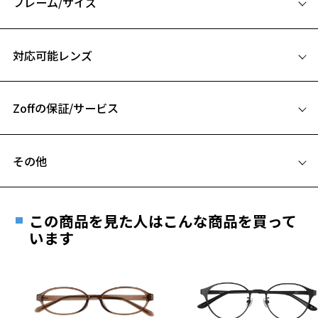
フレーム/サイズ
オトナ女性にも使用していただけるような肌なじみのよい上品カラー
もポイント。
サイズ
対応可能レンズ
※柄や色味の出方に個体差があり、画像と異なる場合がございます。
50□20-145
A 片方のレンズ横幅：50mm
CLASSIC(クラシック) 特集ページをみる
Zoffの保証/サービス
B ブリッジ(鼻部分)の横幅：20mm
※アウトレット商品は、販売から一定期間経過した商品などです。キ
C テンプル(つる)の長さ：145mm
ズ、汚れなどがあるB級品ではございません。
フレームとレンズの合計料金を知りたい方へ
お気に入り
その他
Zoffならではの安心サポート
価格シミュレーターはこちら
遠近両用はZoffオンラインストアでは販売しておりません。
お気に入りに追加済です。
ご希望のお客さまは、「レンズ交換券」をお選びのうえ、
この商品を見た人はこんな商品を買って
お気に入りリストは
こちら
安心1 フレーム１年間品質保証
最寄りのZoff実店舗にてレンズをお買い求めください。
います
※サングラスやパッケージ品では「レンズ交換券」はお選び
商品不良により生じた破損等の不具合は、お渡し
いただけません。「度無し」をお選びいただき実店舗へご相
日または発送日より１年間修理又は交換させて頂
談ください。
きます。
※保証期間内に交換が行われた場合、保証期間は初期の期間から