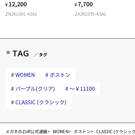
12,200
7,700
¥
¥
ZN261001-43A1
ZA261035-43A1
TAG
／ タグ
#
#
WOMEN
ボストン
#
#
パープル(クリア)
～￥11100
#
CLASSIC (クラシック)
再入荷お知らせメールのお申し込み
「再入荷お知らせメール」はZoffオンラインストア会員さまのみ対象となります。
メガネのZoff公式通販
WOMEN
ボストン
CLASSIC (クラシック