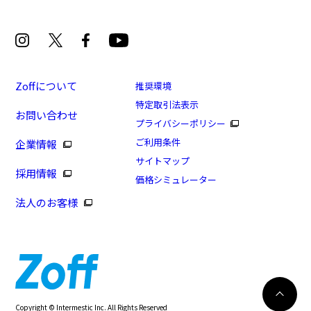
Zoffについて
推奨環境
特定取引法表示
お問い合わせ
[スペシャルプライス]SLENDER COMBINATION(ア
プライバシーポリシー
ウトレット店舗限定商品)
ご利用条件
企業情報
商品番号：ZJ241005-81A1/フレームカラー：パープル
サイトマップ
採用情報
(クリア)/単価：￥10,080
価格シミュレーター
法人のお客様
ログインして申し込む
※商品が再入荷された際にメールでお知らせします。
※本サービスは商品の購入をお約束するものではありません。
※ご希望の商品が再入荷しない場合もございますので予めご了承ください。
※「再入荷お知らせメール」はZoffオンラインストアで取り扱っている商品が対象
再入荷のお知らせ
Copyright © Intermestic Inc. All Rights Reserved