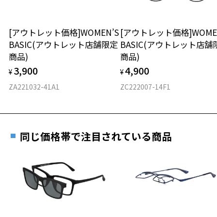
延長されません。
お持ちのZoffメガネサイズを確認するには？
＜メガネの度数情報がわからない方へ＞
安心2 視力測定無料
[アウトレット価格]WOMEN’S
[アウトレット価格]WOME
オンラインストアでフレームのみ購入して、
BASIC(アウトレット店舗限定
BASIC(アウトレット店舗
実店舗で度付きにできます
仕上がり寸法
視力の変化を早めに発見するために、定期的な視
商品)
商品)
ご購入時に「レンズ交換券」をお選びいただくと、実店舗で
力測定をおすすめいたします。
3,900
4,900
度数を測定のうえ、度付きレンズ（標準セットレンズ）へ無
¥
¥
D 仕上がりの横幅：約136mm
料交換いただけます。
E 仕上がりの縦幅：約42mm
安心3 かかり具合調整無料
ZA221032-41A1
ZC222007-14F1
詳しくはこちら
重さ
フレームの歪みやかかり具合の調整・クリーニン
実店舗で度数を測定いただけます
グは、全国のZoff店舗にていつでも対応いたしま
お近くのZoff実店舗にて度数を測定いただけます（無料）。
す。
9.7g
同じ価格帯で注目されている商品
その際は記入用紙をダウンロードしてお使いください。
※メガネ：デモレンズを外した重さ
※サングラス：レンズ込みの重さ
※着脱式サングラス：デモレンズ、アタッチメント込みの重さ
ダウンロード
もっと見る
タイプ
ボストン