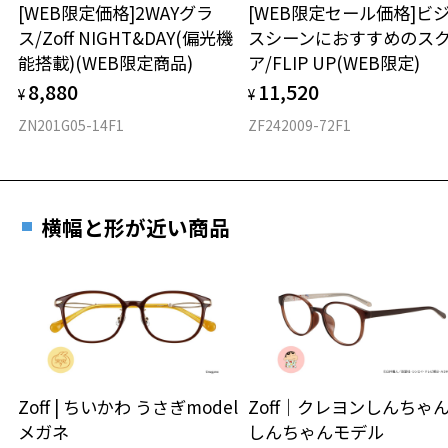
[WEB限定価格]2WAYグラ
[WEB限定セール価格]ビ
ス/Zoff NIGHT&DAY(偏光機
スシーンにおすすめのス
材質
能搭載)(WEB限定商品)
ア/FLIP UP(WEB限定)
フロント素材：S.E.Plastic(PPSU)/チタン
8,880
11,520
¥
¥
ZN201G05-14F1
ZF242009-72F1
横幅と形が近い商品
Zoff | ちいかわ うさぎmodel
Zoff｜クレヨンしんち
メガネ
しんちゃんモデル