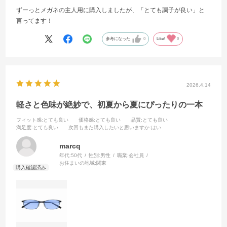
ずーっとメガネの主人用に購入しましたが、「とても調子が良い」と
言ってます！
参考になった
0
Like!
0
2026.4.14
軽さと色味が絶妙で、初夏から夏にぴったりの一本
フィット感
:とても良い
価格感
:とても良い
品質
:とても良い
満足度
:とても良い
次回もまた購入したいと思いますか
:はい
marcq
年代:
50代
性別:
男性
職業:
会社員
お住まいの地域:
関東