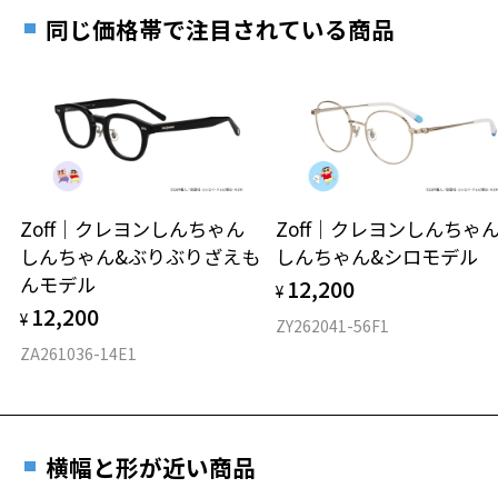
お近くのZoff実店舗にて度数を測定いただけます（無料）。
す。
7.6g
同じ価格帯で注目されている商品
その際は記入用紙をダウンロードしてお使いください。
※メガネ：デモレンズを外した重さ
※サングラス：レンズ込みの重さ
※着脱式サングラス：デモレンズ、アタッチメント込みの重さ
ダウンロード
もっと見る
タイプ
スクエア
Zoff｜クレヨンしんちゃん
Zoff｜クレヨンしんち
しんちゃん&ぶりぶりざえも
しんちゃん&シロモデル
材質
んモデル
12,200
¥
フロント素材：スーパーエンジニアリング・プラスチック
12,200
¥
ZY262041-56F1
お気に入り
ZA261036-14E1
お気に入りに追加済です。
お気に入りリストは
こちら
横幅と形が近い商品