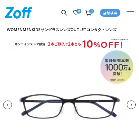
0
0
店舗検索
商品詳細ページへ
WOMEN
MEN
KIDS
OUTLET
サングラス
レンズ
コンタクトレンズ