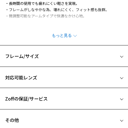
・長時間の使用でも疲れにくい軽さを実現。
・フレームがしなやかな為、壊れにくく、フィット感も抜群。
・微調整可能なアームタイプで快適なかけ心地。
※柄や色味の出方に個体差があり、画像と異なる場合がございます。
Zoff SMART (ゾフ・スマート) ページをみる
フレーム/サイズ
サイズ
対応可能レンズ
54□16-144
A 片方のレンズ横幅：54mm
Zoffの保証/サービス
B ブリッジ(鼻部分)の横幅：16mm
C テンプル(つる)の長さ：144mm
フレームとレンズの合計料金を知りたい方へ
その他
Zoffならではの安心サポート