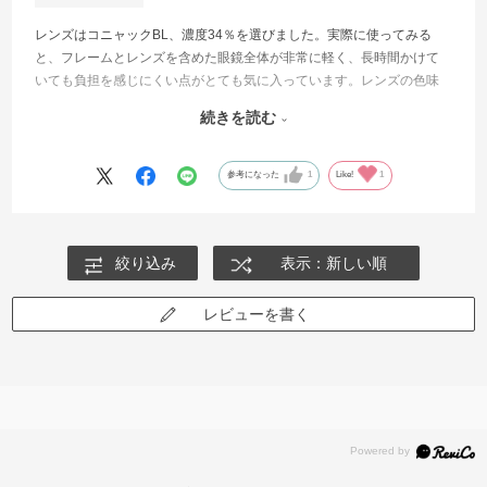
レンズはコニャックBL、濃度34％を選びました。実際に使ってみる
と、フレームとレンズを含めた眼鏡全体が非常に軽く、長時間かけて
いても負担を感じにくい点がとても気に入っています。レンズの色味
も濃すぎず薄すぎず絶妙で、見た目にも自然でおしゃれな印象です。
続きを読む
落ち着いたカラーですが、重たく見えないため、これからの初夏から
夏にかけての季節にもとても合うと思います。軽さ、掛け心地、色味
のバランスがよく、全体として非常に満足しています。
参考になった
1
Like!
1
絞り込み
表示：新しい順
レビューを書く