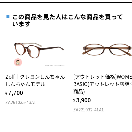
価格シミュレーターはこちら
遠近両用はZoffオンラインストアでは販売しておりません。
ご希望のお客さまは、「レンズ交換券」をお選びのうえ、
この商品を見た人はこんな商品を買って
安心1 フレーム１年間品質保証
最寄りのZoff実店舗にてレンズをお買い求めください。
います
※サングラスやパッケージ品では「レンズ交換券」はお選び
商品不良により生じた破損等の不具合は、お渡し
いただけません。「度無し」をお選びいただき実店舗へご相
日または発送日より１年間修理又は交換させて頂
談ください。
きます。
※保証期間内に交換が行われた場合、保証期間は初期の期間から
延長されません。
お持ちのZoffメガネサイズを確認するには？
＜メガネの度数情報がわからない方へ＞
安心2 視力測定無料
Zoff｜クレヨンしんちゃん
[アウトレット価格]WOME
オンラインストアでフレームのみ購入して、
しんちゃんモデル
BASIC(アウトレット店舗
実店舗で度付きにできます
仕上がり寸法
視力の変化を早めに発見するために、定期的な視
商品)
7,700
ご購入時に「レンズ交換券」をお選びいただくと、実店舗で
¥
力測定をおすすめいたします。
3,900
度数を測定のうえ、度付きレンズ（標準セットレンズ）へ無
¥
D 仕上がりの横幅：約140mm
ZA261035-43A1
料交換いただけます。
E 仕上がりの縦幅：約34mm
安心3 かかり具合調整無料
ZA221032-41A1
詳しくはこちら
重さ
フレームの歪みやかかり具合の調整・クリーニン
実店舗で度数を測定いただけます
グは、全国のZoff店舗にていつでも対応いたしま