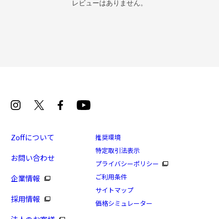
レビューはありません。
再入荷お知らせメールのお申し込み
「再入荷お知らせメール」はZoffオンラインストア会員さまのみ対象となります。
Zoffについて
推奨環境
特定取引法表示
お問い合わせ
[Begin特集商品]軽くてしなやかな Zoff SMART
プライバシーポリシー
Skinny
ご利用条件
企業情報
商品番号：ZJ221064-72E1/フレームカラー：ブルー/単
サイトマップ
採用情報
価：￥12,200
価格シミュレーター