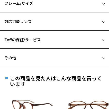
ます。
フレーム/サイズ
※柄や色味の出方に個体差があり、画像と異なる場合がございます。
サイズ
対応可能レンズ
Zoff SMART (ゾフ・スマート) ページをみる
50□20-144
A 片方のレンズ横幅：50mm
※1 ULTEM™ (ウルテム)樹脂はSABIC又はその子会社・開発会社の商標
です。
Zoffの保証/サービス
B ブリッジ(鼻部分)の横幅：20mm
C テンプル(つる)の長さ：144mm
フレームとレンズの合計料金を知りたい方へ
その他
Zoffならではの安心サポート
価格シミュレーターはこちら
遠近両用はZoffオンラインストアでは販売しておりません。
ご希望のお客さまは、「レンズ交換券」をお選びのうえ、
この商品を見た人はこんな商品を買って
安心1 フレーム１年間品質保証
最寄りのZoff実店舗にてレンズをお買い求めください。
います
※サングラスやパッケージ品では「レンズ交換券」はお選び
商品不良により生じた破損等の不具合は、お渡し
いただけません。「度無し」をお選びいただき実店舗へご相
日または発送日より１年間修理又は交換させて頂
談ください。
きます。
※保証期間内に交換が行われた場合、保証期間は初期の期間から