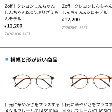
Zoff｜クレヨンしんちゃん
Zoff｜クレヨンしんち
しんちゃん&ぶりぶりざえも
しんちゃん&シロモデル
材質
んモデル
12,200
¥
フロント素材：スーパーエンジニアリング・プラスチック
12,200
¥
ZY262041-56F1
ZA261036-14E1
横幅と形が近い商品
目元に華やかさをプラスする
目元に華やかさをプラス
メタルフレーム/CLASSIC[中
メタルフレーム/CLASSIC