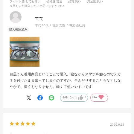
フィット感
:とても良い
価格感
:普通
品質
:良い
満足度
:良い
次回もまた購入したいと思いますか
:はい
てて
年代:
60代
性別:
女性
職業:
会社員
目黒くん着用商品ということで購入。寝ながらスマホを触るのでメガ
ネを付けたまま眠ってしまうのですが、歪んだりすることもなくしな
やかで、痛くもなりません。軽くて使いやすいです。
参考になった
0
Like!
1
2026.6.17