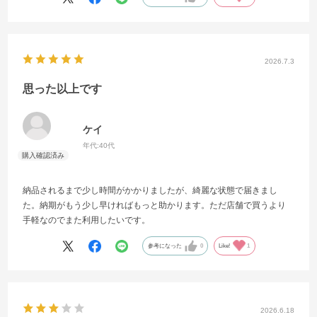
ポンがあったのでオンラインで注文しましたが、実店舗でもクーポン
が使えてそのまま購入できれば、さらにスムーズで便利だと感じまし
た。
2026.7.3
思った以上です
ケイ
年代:
40代
納品されるまで少し時間がかかりましたが、綺麗な状態で届きまし
た。納期がもう少し早ければもっと助かります。ただ店舗で買うより
手軽なのでまた利用したいです。
参考になった
0
Like!
1
2026.6.18