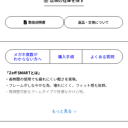
店頭の在庫を探す
取扱説明書
返品・交換について
メガネ度数が
購入手順
よくある質問
わからない方へ
「Zoff SMARTとは」
・長時間の使用でも疲れにくい軽さを実現。
・フレームがしなやかな為、壊れにくく、フィット感も抜群。
・微調整可能なアームタイプで快適なかけ心地。
高機能素材ULTEM™ 樹脂※1を使用することで、柔軟性に優れ、超軽
量、掛け心地に優れたデザインです。
細みのフォルムが特長のスキニーモデル。
テンプルに丸みをつけることでさらに柔軟性を高めた仕様になってい