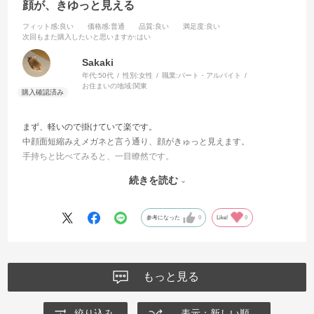
顔が、きゆっと見える
フィット感
:良い
価格感
:普通
品質
:良い
満足度
:良い
次回もまた購入したいと思いますか
:はい
Sakaki
年代:
50代
性別:
女性
職業:
パート・アルバイト
お住まいの地域:
関東
まず、軽いので掛けていて楽です。
中顔面短縮みえメガネと言う通り、顔がきゅっと見えます。
手持ちと比べてみると、一目瞭然です。
色違いも欲しいです。
続きを読む
参考になった
0
Like!
0
もっと見る
絞り込み
表示：新しい順