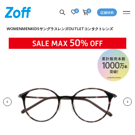
0
0
店舗検索
商品詳細ページへ
WOMEN
MEN
KIDS
OUTLET
サングラス
レンズ
コンタクトレンズ