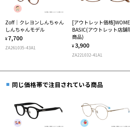
延長されません。
お持ちのZoffメガネサイズを確認するには？
＜メガネの度数情報がわからない方へ＞
安心2 視力測定無料
Zoff｜クレヨンしんちゃん
[アウトレット価格]WOME
オンラインストアでフレームのみ購入して、
しんちゃんモデル
BASIC(アウトレット店舗
実店舗で度付きにできます
仕上がり寸法
視力の変化を早めに発見するために、定期的な視
商品)
7,700
ご購入時に「レンズ交換券」をお選びいただくと、実店舗で
¥
力測定をおすすめいたします。
3,900
度数を測定のうえ、度付きレンズ（標準セットレンズ）へ無
¥
D 仕上がりの横幅：約142mm
ZA261035-43A1
料交換いただけます。
E 仕上がりの縦幅：約48mm
安心3 かかり具合調整無料
ZA221032-41A1
詳しくはこちら
重さ
フレームの歪みやかかり具合の調整・クリーニン
実店舗で度数を測定いただけます
グは、全国のZoff店舗にていつでも対応いたしま
お近くのZoff実店舗にて度数を測定いただけます（無料）。
す。
7.9g
同じ価格帯で注目されている商品
その際は記入用紙をダウンロードしてお使いください。
※メガネ：デモレンズを外した重さ
※サングラス：レンズ込みの重さ
※着脱式サングラス：デモレンズ、アタッチメント込みの重さ
ダウンロード
もっと見る
タイプ
ボストン