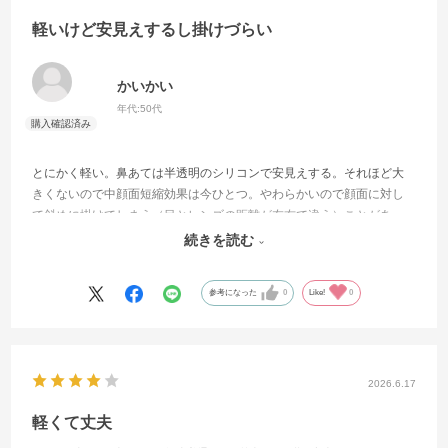
軽いけど安見えするし掛けづらい
かいかい
年代:
50代
とにかく軽い。鼻あては半透明のシリコンで安見えする。それほど大
きくないので中顔面短縮効果は今ひとつ。やわらかいので顔面に対し
て斜めに掛けてしまう（目とレンズの距離が左右で違う）ことがあ
り、目が疲れやすい。寝転んでスマホを見ようとすると必ずそうなる
続きを読む
のは残念。
参考になった
0
Like!
0
2026.6.17
軽くて丈夫