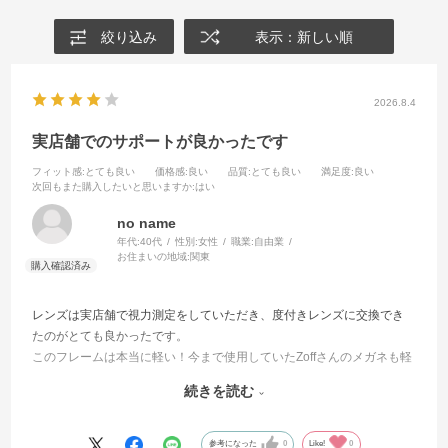
絞り込み
表示：新しい順
2026.8.4
実店舗でのサポートが良かったです
フィット感
:とても良い
価格感
:良い
品質
:とても良い
満足度
:良い
次回もまた購入したいと思いますか
:はい
no name
年代:
40代
性別:
女性
職業:
自由業
お住まいの地域:
関東
レンズは実店舗で視力測定をしていただき、度付きレンズに交換でき
たのがとても良かったです。
このフレームは本当に軽い！今まで使用していたZoffさんのメガネも軽
い方だと思っていたけどこちらはさらに軽くて負担が少ないです。
続きを読む
フレームが自分に合うかオンラインだけで購入するのは不安だったた
め、実店舗で試着してから購入しました。今回はオンライン限定クー
参考になった
0
Like!
0