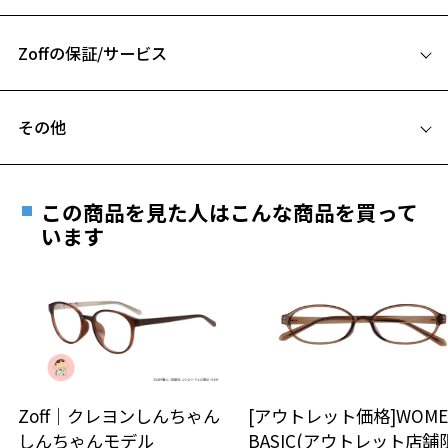
52□21-142
A 片方のレンズ横幅：52mm
Zoffの保証/サービス
B ブリッジ(鼻部分)の横幅：21mm
C テンプル(つる)の長さ：142mm
フレームとレンズの合計料金を知りたい方へ
その他
Zoffならではの安心サポート
価格シミュレーターはこちら
お気に入り
遠近両用はZoffオンラインストアでは販売しておりません。
ご希望のお客さまは、「レンズ交換券」をお選びのうえ、
この商品を見た人はこんな商品を買って
安心1 フレーム１年間品質保証
最寄りのZoff実店舗にてレンズをお買い求めください。
います
お気に入りに追加済です。
※サングラスやパッケージ品では「レンズ交換券」はお選び
お気に入りリストは
こちら
商品不良により生じた破損等の不具合は、お渡し
いただけません。「度無し」をお選びいただき実店舗へご相
日または発送日より１年間修理又は交換させて頂
談ください。
きます。
※保証期間内に交換が行われた場合、保証期間は初期の期間から
延長されません。
お持ちのZoffメガネサイズを確認するには？
＜メガネの度数情報がわからない方へ＞
安心2 視力測定無料
Zoff｜クレヨンしんちゃん
[アウトレット価格]WOME
オンラインストアでフレームのみ購入して、
しんちゃんモデル
BASIC(アウトレット店舗
実店舗で度付きにできます