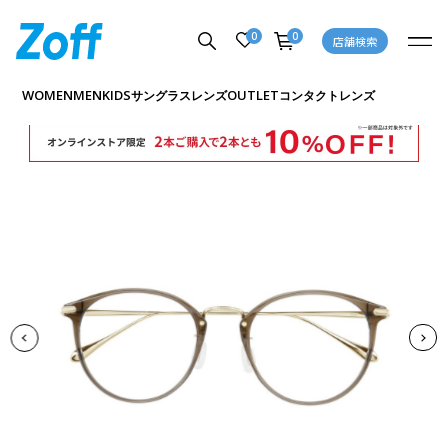
0
0
店舗検索
商品詳細ページへ
WOMEN
MEN
KIDS
OUTLET
サングラス
レンズ
コンタクトレンズ