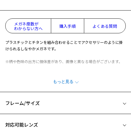
メガネ度数が
購入手順
よくある質問
わからない方へ
プラスチックとチタンを組み合わせることでアクセサリーのように掛
けられるしなやかメガネです。
※柄や色味の出方に個体差があり、画像と異なる場合がございます。
CLASSIC(クラシック) 特集ページをみる
※アウトレット商品は、販売から一定期間経過した商品などです。キ
ズ、汚れなどがあるB級品ではございません。
フレーム/サイズ
サイズ
対応可能レンズ