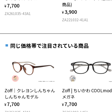
仕上がり寸法
視力の変化を早めに発見するために、定期的な視
商品)
7,700
ご購入時に「レンズ交換券」をお選びいただくと、実店舗で
¥
力測定をおすすめいたします。
3,900
度数を測定のうえ、度付きレンズ（標準セットレンズ）へ無
¥
D 仕上がりの横幅：約140mm
ZA261035-43A1
料交換いただけます。
E 仕上がりの縦幅：約50mm
安心3 かかり具合調整無料
ZA221032-41A1
詳しくはこちら
重さ
フレームの歪みやかかり具合の調整・クリーニン
実店舗で度数を測定いただけます
グは、全国のZoff店舗にていつでも対応いたしま
お近くのZoff実店舗にて度数を測定いただけます（無料）。
す。
10.4g
同じ価格帯で注目されている商品
その際は記入用紙をダウンロードしてお使いください。
※メガネ：デモレンズを外した重さ
※サングラス：レンズ込みの重さ
※着脱式サングラス：デモレンズ、アタッチメント込みの重さ
ダウンロード
もっと見る
タイプ
ボストン
Zoff｜クレヨンしんちゃん
Zoff | ちいかわ COOLmod
しんちゃんモデル
メガネ
材質
7,700
7,700
¥
¥
フロント素材：スーパーエンジニアリング・プラスチック