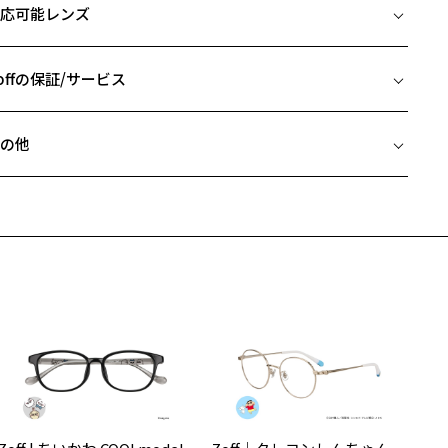
応可能レンズ
や色に変化をつけると、メガネが際立ち個性を出すことができます。
□23-145
off NEW STANDARDは、顔に合うベストバランスを計算しデザイン。
 片方のレンズ横幅：48mm
なじみの良い、似合うメガネを目指しました。
 ブリッジ(鼻部分)の横幅：23mm
offの保証/サービス
 テンプル(つる)の長さ：145mm
デザイン】
フレームとレンズの合計料金を知りたい方へ
し角のあるボストン型はトレンド感があり、他と差のつく一本です。
の他
ーホールブリッジやフロントにあしらったメタルパーツがクラシカル
Zoffならではの安心サポート
価格シミュレーターはこちら
雰囲気をより引き立ててくれます。
近両用はZoffオンラインストアでは販売しておりません。
秀な素材を使用していることで、厚みを薄く仕上げている為、見た目
希望のお客さまは、「レンズ交換券」をお選びのうえ、
りもスッキリとした印象を与えてくれます。
安心1 フレーム１年間品質保証
寄りのZoff実店舗にてレンズをお買い求めください。
サングラスやパッケージ品では「レンズ交換券」はお選びいただけま
カラー】
商品不良により生じた破損等の不具合は、お渡し日または発送
ん。
日より１年間修理又は交換させて頂きます。
ラシカルな印象を盛り上げる4色をご用意しました。
度無し」をお選びいただき実店舗へご相談ください。
※保証期間内に交換が行われた場合、保証期間は初期の期間から延長されま
せん。
機能】
材は航空機にも使用されるスーパーエンジニアリング・プラスチック
安心2 視力測定無料
メガネの度数情報がわからない方へ＞
採用。
お持ちのZoffメガネサイズを確認するには？
いだけではなく、しなやかで壊れにくさを実現。
視力の変化を早めに発見するために、定期的な視力測定をおす
ンラインストアでフレームのみ購入して、
合うだけでなく、機能性に優れた仕上がりです。
すめいたします。
店舗で度付きにできます
軽い」のに「ズレにくい」スマートな眼鏡です。