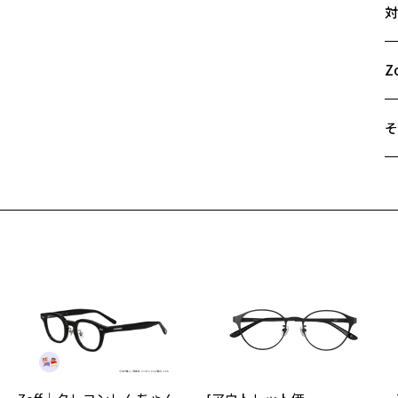
対
形
48
Z
A
顔
B
Z
C
【
少
そ
キ
な
遠
優
ご
よ
最
※
【
せ
ク
「
【
素
荷お知らせメールのお申し込み
＜
を
お知らせメール」はZoffオンラインストア会員さまのみ対象となります。
軽
オ
似
実
「