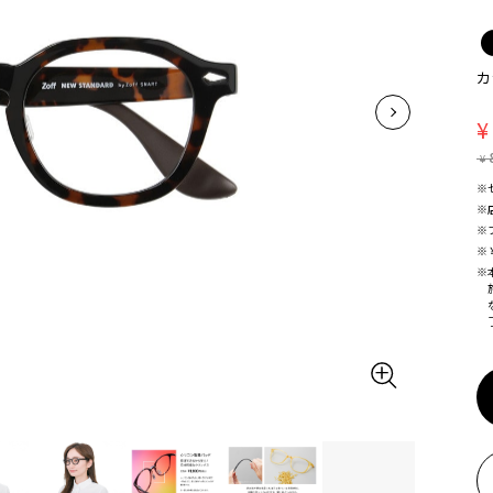
カ
¥
¥
※
※
※
※
※