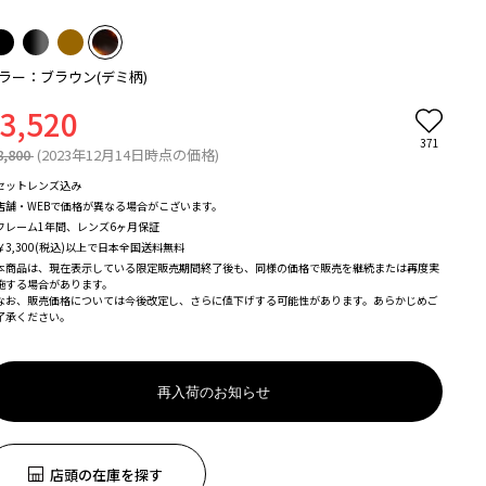
ラー：ブラウン(デミ柄)
3,520
371
8,800
(2023年12月14日時点の価格)
セットレンズ込み
店舗・WEBで価格が異なる場合がこざいます。
フレーム1年間、レンズ6ヶ月保証
￥3,300(税込)以上で日本全国送料無料
本商品は、現在表示している限定販売期間終了後も、同様の価格で販売を継続または再度実
施する場合があります。
なお、販売価格については今後改定し、さらに値下げする可能性があります。あらかじめご
了承ください。
再入荷のお知らせ
店頭の在庫を探す