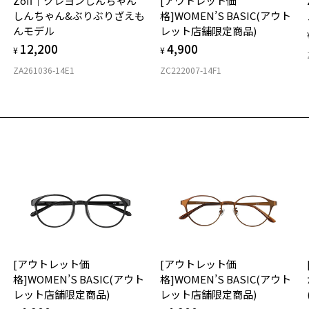
Zoff｜クレヨンしんちゃん
[アウトレット価
ご
仕
しんちゃん&ぶりぶりざえも
格]WOMEN’S BASIC(アウト
の
【
んモデル
レット店舗限定商品)
度
D
ス
お気に入り
12,200
4,900
詳
E
¥
¥
秋
シャルプライス]似合うを科学したメガネ(Zoff NEW STANDARD
で
ZA261036-14E1
ZC222007-14F1
商品詳細ページへ
 SMART)
実
重
お気に入りに追加済です。
お
号：ZJ221040-49A1/フレームカラー：ブラウン(デミ柄)/単価：￥3,52
※
お気に入りリストは
こちら
そ
19
※
※
ログインして申し込む
※
Z
※
再入荷された際にメールでお知らせします。
ビスは商品の購入をお約束するものではありません。
タ
の商品が再入荷しない場合もございますので予めご了承ください。
荷お知らせメール」はZoffオンラインストアで取り扱っている商品が対象となります。
への再入荷ではございませんのでご了承ください。
品に関しては、メール配信後、即完売する場合がございます。
材
[アウトレット価
[アウトレット価
フ
格]WOMEN’S BASIC(アウト
格]WOMEN’S BASIC(アウト
レット店舗限定商品)
レット店舗限定商品)