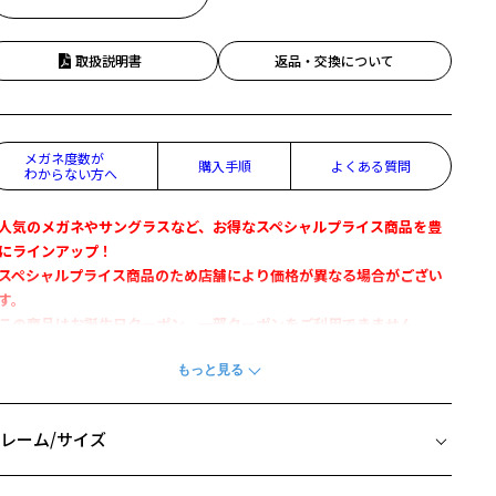
取扱説明書
返品・交換について
メガネ度数が
購入手順
よくある質問
わからない方へ
人気のメガネやサングラスなど、お得なスペシャルプライス商品を豊
にラインアップ！
スペシャルプライス商品のため店舗により価格が異なる場合がござい
す。
この商品はお誕生日クーポン、一部クーポンをご利用できません。
合うを科学したメガネ「Zoff NEW STANDARD」
2,000人の顔データから30代男性を抽出し、平均顔をAIが生成。
レーム/サイズ
れをもとにデザインされた「みんなに似合うメガネ」
イズ
ガネが顔に合っていると顔になじんで見えるようになります。