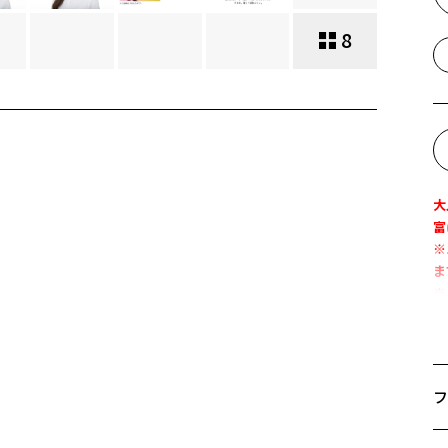
8
大
富
※
ま
※
似
約
フ
そ
サ
メ