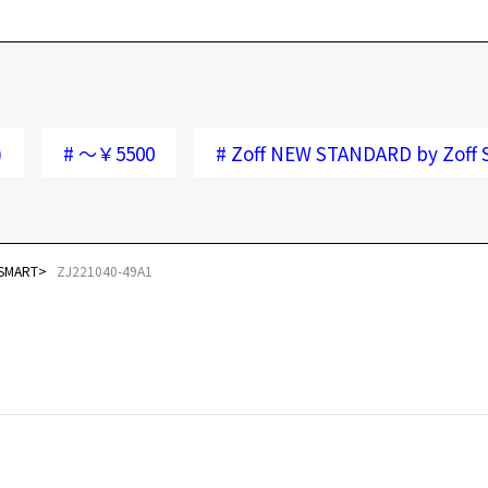
)
#
～￥5500
#
Zoff NEW STANDARD by Zoff
 SMART
ZJ221040-49A1