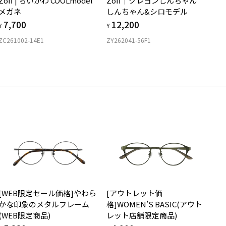
Zoff | ちいかわ COOLmodel
Zoff｜クレヨンしんちゃん
購入時に「レンズ交換券」をお選びいただくと、実店舗で度数を測定
上がり寸法
安心3 かかり具合調整無料
メガネ
しんちゃん&シロモデル
うえ、
スタイリングポイント】
7,700
12,200
付きレンズ（標準セットレンズ）へ無料交換いただけます。
 仕上がりの横幅：約138mm
¥
¥
タイリングの主役になる、印象的なフレームです。
フレームの歪みやかかり具合の調整・クリーニングは、全国の
しくはこちら
 仕上がりの縦幅：約46mm
冬はもちろん、見た目ががっしりとした重厚感のあるフレームなの
ZC261002-14E1
ZY262041-56F1
Zoff店舗にていつでも対応いたします。
 by
、春夏の軽装でのポイントになってくれる、頼れる一本です。
店舗で度数を測定いただけます
さ
近くのZoff実店舗にて度数を測定いただけます（無料）。
0
この商品はお誕生日クーポン、一部クーポンをご利用できません。
の際は記入用紙をダウンロードしてお使いください。
もっと見る
.3g
柄や色味の出方に個体差があり、画像と異なる場合がございます。
メガネ：デモレンズを外した重さ
ダウンロード
サングラス：レンズ込みの重さ
off NEW STANDARD ページをみる
着脱式サングラス：デモレンズ、アタッチメント込みの重さ
イプ
ボストン
質
[WEB限定セール価格]やわら
[アウトレット価
ロント素材：スーパーエンジニアリング・プラスチック
かな印象のメタルフレーム
格]WOMEN’S BASIC(アウト
(WEB限定商品)
レット店舗限定商品)