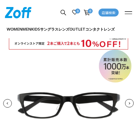
0
0
店舗検索
商品詳細ページへ
WOMEN
MEN
KIDS
OUTLET
サングラス
レンズ
コンタクトレンズ