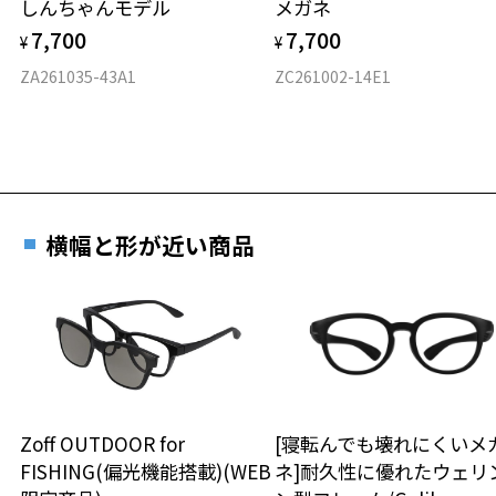
しんちゃんモデル
メガネ
材質
7,700
7,700
¥
¥
フロント素材：スーパーエンジニアリング・プラスチック
ZA261035-43A1
ZC261002-14E1
横幅と形が近い商品
Zoff OUTDOOR for
[寝転んでも壊れにくいメ
FISHING(偏光機能搭載)(WEB
ネ]耐久性に優れたウェリ