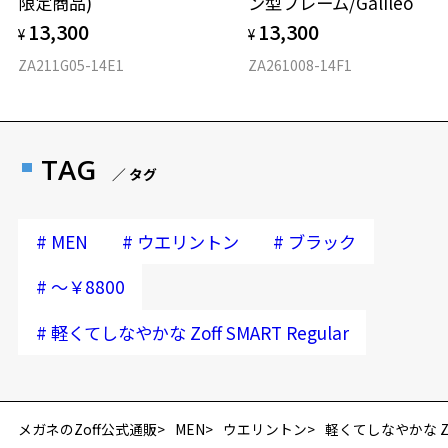
限定商品)
ン型フレーム/Galileo
13,300
13,300
¥
¥
ZA211G05-14E1
ZA261008-14F1
TAG
／ タグ
#
#
#
MEN
ウエリントン
ブラック
#
～￥8800
#
軽くてしなやかな Zoff SMART Regular
再入荷お知らせメールのお申し込み
「再入荷お知らせメール」はZoffオンラインストア会員さまのみ対象となります。
メガネのZoff公式通販
MEN
ウエリントン
軽くてしなやかな Zoff