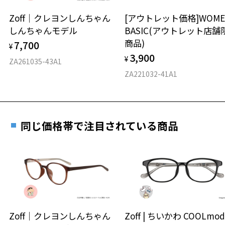
安心2 視力測定無料
Zoff｜クレヨンしんちゃん
[アウトレット価格]WOME
オンラインストアでフレームのみ購入して、
しんちゃんモデル
BASIC(アウトレット店舗
実店舗で度付きにできます
仕上がり寸法
視力の変化を早めに発見するために、定期的な視
商品)
7,700
ご購入時に「レンズ交換券」をお選びいただくと、実店舗で
¥
力測定をおすすめいたします。
3,900
度数を測定のうえ、度付きレンズ（標準セットレンズ）へ無
¥
D 仕上がりの横幅：約141mm
ZA261035-43A1
料交換いただけます。
E 仕上がりの縦幅：約36mm
安心3 かかり具合調整無料
ZA221032-41A1
詳しくはこちら
重さ
フレームの歪みやかかり具合の調整・クリーニン
実店舗で度数を測定いただけます
グは、全国のZoff店舗にていつでも対応いたしま
お近くのZoff実店舗にて度数を測定いただけます（無料）。
す。
12.7g
同じ価格帯で注目されている商品
その際は記入用紙をダウンロードしてお使いください。
※メガネ：デモレンズを外した重さ
※サングラス：レンズ込みの重さ
※着脱式サングラス：デモレンズ、アタッチメント込みの重さ
ダウンロード
もっと見る
タイプ
ウエリントン
Zoff｜クレヨンしんちゃん
Zoff | ちいかわ COOLmod