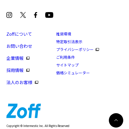
Zoffについて
推奨環境
特定取引法表示
お問い合わせ
[スペシャルプライス]軽くてしなやかな Zoff SMART
プライバシーポリシー
Regular
ご利用条件
企業情報
商品番号：ZJ221034-14E1/フレームカラー：ブラック/
サイトマップ
採用情報
単価：￥7,040
価格シミュレーター
法人のお客様
ログインして申し込む
※商品が再入荷された際にメールでお知らせします。
※本サービスは商品の購入をお約束するものではありません。
※ご希望の商品が再入荷しない場合もございますので予めご了承ください。
※「再入荷お知らせメール」はZoffオンラインストアで取り扱っている商品が対象
再入荷のお知らせ
Copyright © Intermestic Inc. All Rights Reserved
となります。