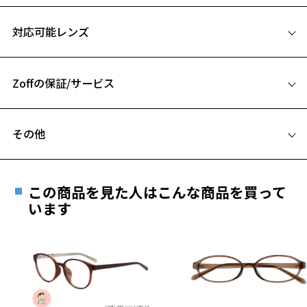
高い機能性と実用性を兼ね備えたZoff SMART Regular。
サイズ
微調整可能なラバーモダンでいつでも快適なかけ心地。
対応可能レンズ
肌に優しく跡がつきにくいシリコンパッドが標準装備。
52□19-143
A 片方のレンズ横幅：52mm
【カラー】
Zoffの保証/サービス
B ブリッジ(鼻部分)の横幅：19mm
ZJ221034-11A1：透明感のあるグレーで印象を明るく。
C テンプル(つる)の長さ：143mm
ZJ221034-14E1：ブラックはカジュアル間も演出。
フレームとレンズの合計料金を知りたい方へ
ZJ221034-14F1：差し色としてテンプル内側はブルーに。
その他
ZJ221034-49A1：つやのあるブラックが引き締まった印象に。
Zoffならではの安心サポート
お気に入り
価格シミュレーターはこちら
遠近両用はZoffオンラインストアでは販売しておりません。
【スタイリングポイント】
ご希望のお客さまは、「レンズ交換券」をお選びのうえ、
やや太みのあるフレームが無骨な印象を与えます。
この商品を見た人はこんな商品を買って
安心1 フレーム１年間品質保証
お気に入りに追加済です。
定番のウエリントンで程よいレンズの高さでスタイリングしやすい1本
最寄りのZoff実店舗にてレンズをお買い求めください。
います
お気に入りリストは
こちら
です。
※サングラスやパッケージ品では「レンズ交換券」はお選び
商品不良により生じた破損等の不具合は、お渡し
いただけません。「度無し」をお選びいただき実店舗へご相
日または発送日より１年間修理又は交換させて頂
※この商品はお誕生日クーポン、一部クーポンをご利用できません。
談ください。
きます。
※柄や色味の出方に個体差があり、画像と異なる場合がございます。
※保証期間内に交換が行われた場合、保証期間は初期の期間から
延長されません。
Zoff SMART (ゾフ・スマート) ページをみる
お持ちのZoffメガネサイズを確認するには？
＜メガネの度数情報がわからない方へ＞