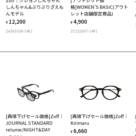
Zoff｜クレヨンしんちゃん
[アウトレット価
ご
仕
しんちゃん&ぶりぶりざえも
格]WOMEN’S BASIC(アウト
の
※
んモデル
レット店舗限定商品)
度
D
12,200
4,900
詳
E
¥
¥
お気に入り
Z
ペシャルプライス]軽くてしなやかなプラスチックフレーム/Zoff
e
ZA261036-14E1
ZC222007-14F1
実
商品詳細ページへ
重
T -My color-
お
お気に入りに追加済です。
号：ZJ221015-44A1/フレームカラー：ブラウン(クリア)/単価：￥7,98
そ
9.
お気に入りリストは
こちら
※
ログインして申し込む
※
※
再入荷された際にメールでお知らせします。
タ
ビスは商品の購入をお約束するものではありません。
の商品が再入荷しない場合もございますので予めご了承ください。
荷お知らせメール」はZoffオンラインストアで取り扱っている商品が対象となります。
への再入荷ではございませんのでご了承ください。
品に関しては、メール配信後、即完売する場合がございます。
材
[再値下げセール価格]Zoff｜
[再値下げセール価格]Zoff｜
フ
JOURNAL STANDARD
Kirimaru
relume/NIGHT&DAY
6,660
¥