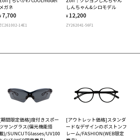
Zoff | ちいかわ COOLmodel
Zoff｜クレヨンしんちゃん
購入時に「レンズ交換券」をお選びいただくと、実店舗で度数を測定
上がり寸法
安心3 かかり具合調整無料
メガネ
しんちゃん&シロモデル
うえ、
柄や色味の出方に個体差があり、画像と異なる場合がございます。
7,700
12,200
付きレンズ（標準セットレンズ）へ無料交換いただけます。
 仕上がりの横幅：約137mm
¥
¥
フレームの歪みやかかり具合の調整・クリーニングは、全国の
しくはこちら
 仕上がりの縦幅：約39mm
off SMART -My color- パーソナルカラー診断でぴったりなフレームをch
ZC261002-14E1
ZY262041-56F1
Zoff店舗にていつでも対応いたします。
ck！
店舗で度数を測定いただけます
さ
近くのZoff実店舗にて度数を測定いただけます（無料）。
0
の際は記入用紙をダウンロードしてお使いください。
もっと見る
9g
メガネ：デモレンズを外した重さ
ダウンロード
サングラス：レンズ込みの重さ
着脱式サングラス：デモレンズ、アタッチメント込みの重さ
イプ
ラウンド
質
[期間限定価格]度付きスポー
[アウトレット価格]スタンダ
ロント素材：スーパーエンジニアリング・プラスチック
ツサングラス(偏光機能搭
ードなデザインのボストンフ
載)/SUNCUTGlasses/UV100
レーム/FASHION(WEB限定