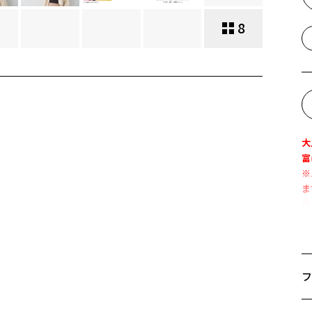
8
大
富
※
ま
※
「
・
・
フ
・
を
サ