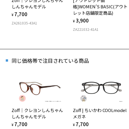
Zoff｜クレヨンしんちゃん
[アウトレット価
しんちゃんモデル
格]WOMEN’S BASIC(アウト
レット店舗限定商品)
7,700
¥
3,900
¥
ZA261035-43A1
[ス
ZA221032-41A1
SMAR
商品番
同じ価格帯で注目されている商品
※商品が
※本サー
※ご希望
※「再入
店舗
※人気商
Zoff｜クレヨンしんちゃん
Zoff | ちいかわ COOLmodel
しんちゃんモデル
メガネ
7,700
7,700
¥
¥