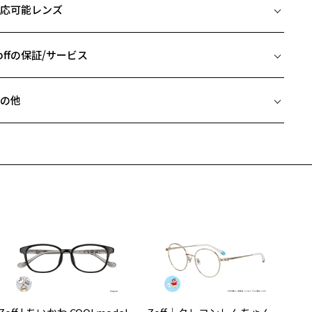
応可能レンズ
デザイン】
□21-142
レンド感のあるクリアフレーム。
 片方のレンズ横幅：49mm
みのあるフレームがおしゃれで人気のラウンド型はかけるだけでこな
 ブリッジ(鼻部分)の横幅：21mm
offの保証/サービス
た雰囲気を演出してくれます。
 テンプル(つる)の長さ：142mm
面から見えるメタルパーツが印象をぐっと引き締め、目元をドレッシ
フレームとレンズの合計料金を知りたい方へ
に彩ります。
の他
性のお顔に合わせた小さめのサイズとあえて厚みを持たせたリムによ
Zoffならではの安心サポート
価格シミュレーターはこちら
、レンズの厚みが目立ちにくいデザインとなっています。
近両用はZoffオンラインストアでは販売しておりません。
希望のお客さまは、「レンズ交換券」をお選びのうえ、
カラー】
安心1 フレーム１年間品質保証
寄りのZoff実店舗にてレンズをお買い求めください。
J221015-42A1：顔なじみの良いブラウン。
サングラスやパッケージ品では「レンズ交換券」はお選びいただけま
J221015-49A1：こっくりとした落ち着いた印象のブラウン。べっこう
商品不良により生じた破損等の不具合は、お渡し日または発送
ん。
日より１年間修理又は交換させて頂きます。
がアクセントに。
度無し」をお選びいただき実店舗へご相談ください。
※保証期間内に交換が行われた場合、保証期間は初期の期間から延長されま
J221015-80A1：こなれ感のあるパープル。
せん。
J221015-21A1：こっくりと深みのあるピンク。落ち着いた大人っぽい
象に。
安心2 視力測定無料
メガネの度数情報がわからない方へ＞
お持ちのZoffメガネサイズを確認するには？
スタイリングポイント】
視力の変化を早めに発見するために、定期的な視力測定をおす
ンラインストアでフレームのみ購入して、
ジュアルからキレイめスタイルにも合わせやすい逸品。
すめいたします。
店舗で度付きにできます
イリーにお使いいただきやすいアイテム。