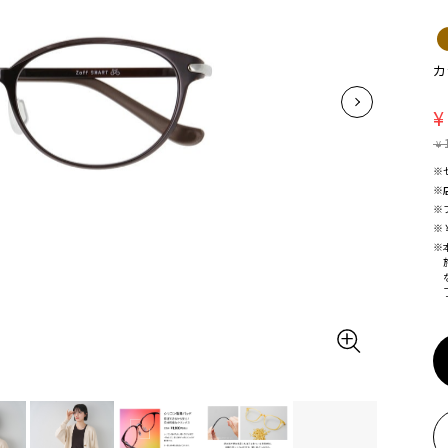
カ
¥
¥
※
※
※
※
※