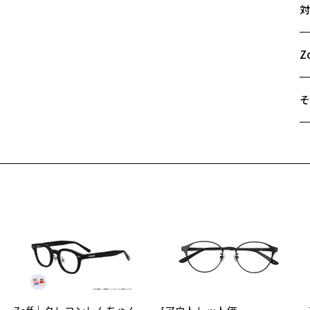
対
【
49
ト
A
丸
B
Z
れ
C
正
ー
そ
女
り
遠
ご
【
最
Z
※
Z
せ
柄
「
Z
Z
印
荷お知らせメールのお申し込み
＜
お知らせメール」はZoffオンラインストア会員さまのみ対象となります。
【
オ
カ
実
デ