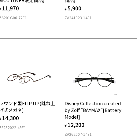
%CUT(WEB限定商品)
商品)
11,970
5,900
¥
¥
ZA201G06-72E1
ZA241023-14E1
ラウンド型FLIP UP(跳ね上
Disney Collection created
げ式メガネ)
by Zoff "BAYMAX"[Battery
Model]
14,300
¥
12,200
¥
ZF252022-49E1
ZA262007-14E1