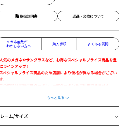
取扱説明書
返品・交換について
メガネ度数が
購入手順
よくある質問
わからない方へ
人気のメガネやサングラスなど、お得なスペシャルプライス商品を豊
にラインアップ！
スペシャルプライス商品のため店舗により価格が異なる場合がござい
す。
この商品はお誕生日クーポン、一部クーポンをご利用できません。
Zoff SMARTとは」
長時間の使用でも疲れにくい軽さを実現。
フレームがしなやかな為、壊れにくく、フィット感も抜群。
レーム/サイズ
航空機にも採用される「スーパーエンジニアリング・プラスチック」
使用。
イズ