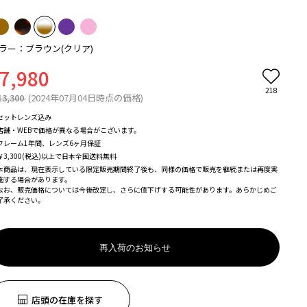
ラー：ブラウン(クリア)
7,980
218
13,300
(2024年07月04日時点の価格)
セットレンズ込み
店舗・WEBで価格が異なる場合がこざいます。
フレーム1年間、レンズ6ヶ月保証
￥3,300(税込)以上で日本全国送料無料
本商品は、現在表示している限定販売期間終了後も、同様の価格で販売を継続または再度実
施する場合があります。
なお、販売価格については今後改定し、さらに値下げする可能性があります。あらかじめご
了承ください。
再入荷のお知らせ
店頭の在庫を探す