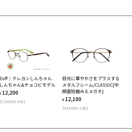
さ
近くのZoff実店舗にて度数を測定いただけます（無料）。
の際は記入用紙をダウンロードしてお使いください。
もっと見る
g
300
メガネ：デモレンズを外した重さ
ダウンロード
サングラス：レンズ込みの重さ
着脱式サングラス：デモレンズ、アタッチメント込みの重さ
イプ
スクエア
質
Zoff｜クレヨンしんちゃん
目元に華やかさをプラスする
ロント素材：スーパーエンジニアリング・プラスチック
しんちゃん&チョコビモデル
メタルフレーム/CLASSIC[中
顔面短縮みえメガネ]
12,200
¥
12,100
¥
ZC262005-43E1
ZK192001-14E1