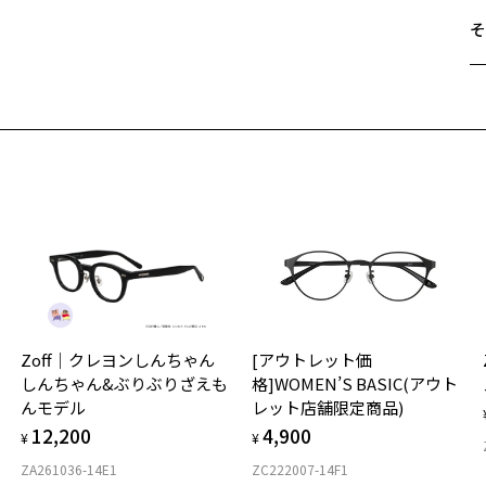
Z
そ
〇
遠
【
ご
ス
最
カ
※
シ
せ
フ
「
す
※
＜
※
※
オ
実
入荷お知らせメールのお申し込み
F
Zoff｜クレヨンしんちゃん
[アウトレット価
ご
仕
入荷お知らせメール」はZoffオンラインストア会員さまのみ対象となります。
しんちゃん&ぶりぶりざえも
格]WOMEN’S BASIC(アウト
の
んモデル
レット店舗限定商品)
度
D
12,200
4,900
詳
E
¥
¥
ZA261036-14E1
ZC222007-14F1
実