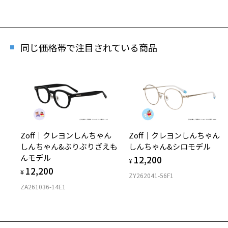
軽さ
商品
同じ価格帯で注目されている商品
※商
※本
※ご
※「
店
Zoff｜クレヨンしんちゃん
Zoff｜クレヨンしんちゃん
※人
しんちゃん&ぶりぶりざえも
しんちゃん&シロモデル
んモデル
12,200
¥
12,200
¥
ZY262041-56F1
ZA261036-14E1