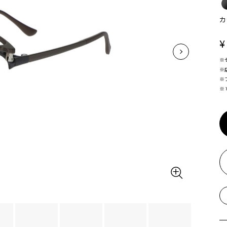
カ
¥
※
※
※
※