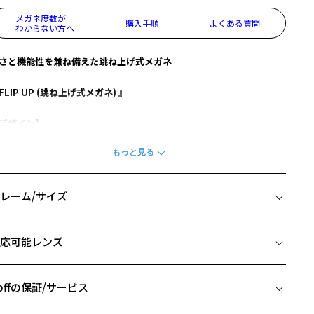
メガネ度数が
購入手順
よくある質問
わからない方へ
さと機能性を兼ね備えた跳ね上げ式メガネ
FLIP UP (跳ね上げ式メガネ) 』
デザイン】
けはずしなしで焦点の切り替えができる快適な構造。
段ははフロントを下げてメガネとして日常使い。
元に目を落とすときはフロントを押し上げて裸眼で(※1)。
らに高機能素材ULTEM™ 樹脂を使用することで、柔軟性に優れ、超軽
レーム/サイズ
、掛け心地に優れた商品。
パッドは滑りにくく跡がつきにくいシリコンパッドが標準装備。耳元
イズ
ラバー素材で自由に調整可能です。
応可能レンズ
□17-145
カラー】
 片方のレンズ横幅：54mm
J211020-14F1：人気のブラックはカラーレンズを入れて、オリジナル
 ブリッジ(鼻部分)の横幅：17mm
offの保証/サービス
サングラスとしておすすめ。
 テンプル(つる)の長さ：145mm
J211020-43F1：ブラウンで肌なじみが良く大人の雰囲気に。