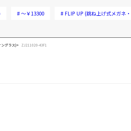
)
#
～￥13300
#
FLIP UP (跳ね上げ式メガネ
・サングラス)
ZJ211020-43F1