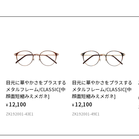
重
お
お気に入り
そ
12
と機能性を兼ね備えた1本/FLIP UP(跳ね上げ式メガネ)
商品詳細ページへ
番号：ZJ211020-43F1/フレームカラー：ブラウン(マット)/単価：￥13,
※
お気に入りに追加済です。
※
お気に入りリストは
こちら
※
ログインして申し込む
タ
品が再入荷された際にメールでお知らせします。
サービスは商品の購入をお約束するものではありません。
希望の商品が再入荷しない場合もございますので予めご了承ください。
再入荷お知らせメール」はZoffオンラインストアで取り扱っている商品が対象となります。
材
舗への再入荷ではございませんのでご了承ください。
目元に華やかさをプラスする
目元に華やかさをプラスする
気商品に関しては、メール配信後、即完売する場合がございます。
フ
メタルフレーム/CLASSIC[中
メタルフレーム/CLASSIC[中
顔面短縮みえメガネ]
顔面短縮みえメガネ]
12,100
12,100
¥
¥
ZK192001-43E1
ZK192001-49E1