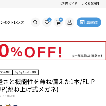
ご利用ガイド
よくある質問
0
0
コンタクトレンズ
店舗検索
まとめ買い
PayPayクーポン対象
軽さと機能性を兼ね備えた1本/FLIP
UP(跳ね上げ式メガネ)
211020-43F1