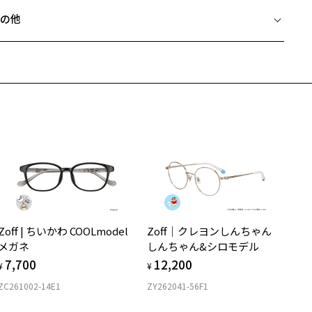
フレームとレンズの合計料金を知りたい方へ
J211020-72B1：ブルーはスタイリッシュな印象でビジネスシーンにも
の他
。
Zoffならではの安心サポート
価格シミュレーターはこちら
近両用はZoffオンラインストアでは販売しておりません。
スタイリングポイント】
希望のお客さまは、「レンズ交換券」をお選びのうえ、
クエア型で様々なシーンで活用いただける1本。
安心1 フレーム１年間品質保証
寄りのZoff実店舗にてレンズをお買い求めください。
ジュアルな洋服はもちろん、スーツやシャツにも合わせることで着用
サングラスやパッケージ品では「レンズ交換券」はお選びいただけま
ーンを選びません。
商品不良により生じた破損等の不具合は、お渡し日または発送
ん。
日より１年間修理又は交換させて頂きます。
ロント部にお好きなカラーレンズを入れてサングラスにカスタマイズ
度無し」をお選びいただき実店舗へご相談ください。
※保証期間内に交換が行われた場合、保証期間は初期の期間から延長されま
るのもおすすめ。
せん。
1 近視用メガネとしての利用を想定しています。
安心2 視力測定無料
メガネの度数情報がわからない方へ＞
柄や色味の出方に個体差があり、画像と異なる場合がございます。
お持ちのZoffメガネサイズを確認するには？
度数によっては作製できない場合がございます。
視力の変化を早めに発見するために、定期的な視力測定をおす
ンラインストアでフレームのみ購入して、
すめいたします。
店舗で度付きにできます
LIP UP ページをみる
Zoff | ちいかわ COOLmodel
Zoff｜クレヨンしんちゃん
購入時に「レンズ交換券」をお選びいただくと、実店舗で度数を測定
上がり寸法
安心3 かかり具合調整無料
メガネ
しんちゃん&シロモデル
うえ、
7,700
12,200
付きレンズ（標準セットレンズ）へ無料交換いただけます。
 仕上がりの横幅：約141mm
¥
¥
フレームの歪みやかかり具合の調整・クリーニングは、全国の
しくはこちら
 仕上がりの縦幅：約34mm
ZC261002-14E1
ZY262041-56F1
Zoff店舗にていつでも対応いたします。
店舗で度数を測定いただけます