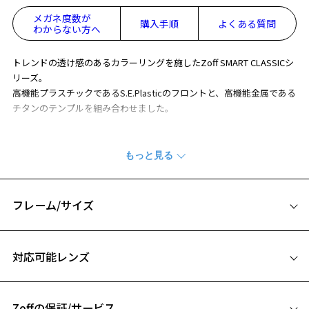
メガネ度数が
購入手順
よくある質問
わからない方へ
トレンドの透け感のあるカラーリングを施したZoff SMART CLASSICシ
リーズ。
高機能プラスチックであるS.E.Plasticのフロントと、高機能金属である
チタンのテンプルを組み合わせました。
※柄や色味の出方に個体差があり、画像と異なる場合がございます。
Zoff SMART (ゾフ・スマート) ページをみる
フレーム/サイズ
サイズ
対応可能レンズ
52□20-149
A 片方のレンズ横幅：52mm
Zoffの保証/サービス
B ブリッジ(鼻部分)の横幅：20mm