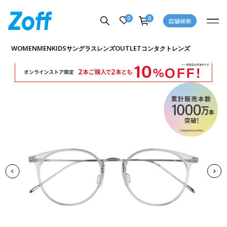
0
0
店舗検索
商品詳細ページへ
WOMEN
MEN
KIDS
OUTLET
サングラス
レンズ
コンタクトレンズ