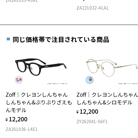
料交換いただけます。
E 仕上がりの縦幅：約47mm
安心3 かかり具合調整無料
ZA221032-41A1
詳しくはこちら
重さ
フレームの歪みやかかり具合の調整・クリーニン
実店舗で度数を測定いただけます
グは、全国のZoff店舗にていつでも対応いたしま
お近くのZoff実店舗にて度数を測定いただけます（無料）。
す。
6.3g
同じ価格帯で注目されている商品
その際は記入用紙をダウンロードしてお使いください。
※メガネ：デモレンズを外した重さ
※サングラス：レンズ込みの重さ
※着脱式サングラス：デモレンズ、アタッチメント込みの重さ
ダウンロード
もっと見る
タイプ
ボストン
Zoff｜クレヨンしんちゃん
Zoff｜クレヨンしんち
しんちゃん&ぶりぶりざえも
しんちゃん&シロモデル
材質
んモデル
12,200
¥
フロント素材：スーパーエンジニアリング・プラスチック
12,200
¥
ZY262041-56F1
ZA261036-14E1