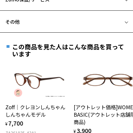
C テンプル(つる)の長さ：149mm
フレームとレンズの合計料金を知りたい方へ
その他
Zoffならではの安心サポート
価格シミュレーターはこちら
遠近両用はZoffオンラインストアでは販売しておりません。
お気に入り
ご希望のお客さまは、「レンズ交換券」をお選びのうえ、
この商品を見た人はこんな商品を買って
安心1 フレーム１年間品質保証
最寄りのZoff実店舗にてレンズをお買い求めください。
います
※サングラスやパッケージ品では「レンズ交換券」はお選び
商品不良により生じた破損等の不具合は、お渡し
お気に入りに追加済です。
いただけません。「度無し」をお選びいただき実店舗へご相
日または発送日より１年間修理又は交換させて頂
お気に入りリストは
こちら
談ください。
きます。
※保証期間内に交換が行われた場合、保証期間は初期の期間から
延長されません。
お持ちのZoffメガネサイズを確認するには？
＜メガネの度数情報がわからない方へ＞
安心2 視力測定無料
Zoff｜クレヨンしんちゃん
[アウトレット価格]WOME
オンラインストアでフレームのみ購入して、
しんちゃんモデル
BASIC(アウトレット店舗
実店舗で度付きにできます
仕上がり寸法
視力の変化を早めに発見するために、定期的な視
商品)
7,700
ご購入時に「レンズ交換券」をお選びいただくと、実店舗で
¥
力測定をおすすめいたします。
3,900
度数を測定のうえ、度付きレンズ（標準セットレンズ）へ無
¥
D 仕上がりの横幅：約143mm
ZA261035-43A1