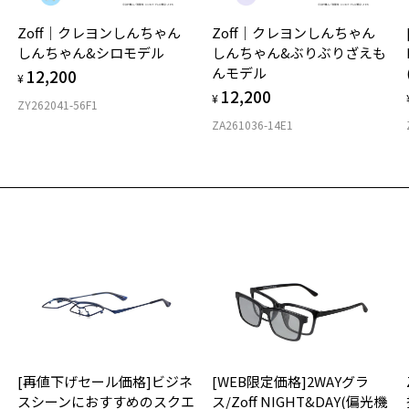
実
Zoff｜クレヨンしんちゃん
Zoff｜クレヨンしんちゃん
ご
仕
しんちゃん&シロモデル
しんちゃん&ぶりぶりざえも
の
んモデル
12,200
度
D
¥
12,200
詳
E
¥
ZY262041-56F1
ZA261036-14E1
実
重
お
そ
6.
※
※
※
荷お知らせメールのお申し込み
タ
お知らせメール」はZoffオンラインストア会員さまのみ対象となります。
材
[再値下げセール価格]ビジネ
[WEB限定価格]2WAYグラ
フ
お気に入り
チ
スシーンにおすすめのスクエ
ス/Zoff NIGHT&DAY(偏光機