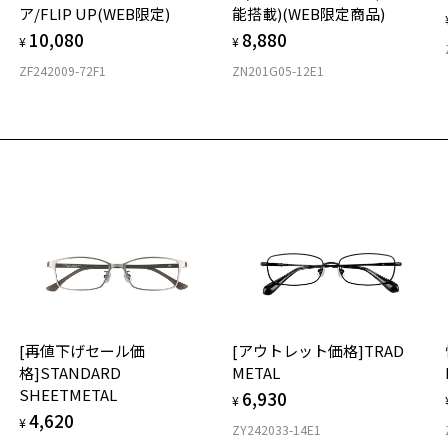
シャルプライス][Begin特集商品]軽くてしなやかな Zoff SMAR
ア/FLIP UP(WEB限定)
能搭載)(WEB限定商品)
商品詳細ページへ
ny
10,080
8,880
¥
¥
お気に入りに追加済です。
号：ZJ211006-81A1/フレームカラー：パープル/単価：￥9,760
ZF242009-72F1
ZN201G05-12E1
お気に入りリストは
こちら
ログインして申し込む
再入荷された際にメールでお知らせします。
ビスは商品の購入をお約束するものではありません。
の商品が再入荷しない場合もございますので予めご了承ください。
荷お知らせメール」はZoffオンラインストアで取り扱っている商品が対象となります。
への再入荷ではございませんのでご了承ください。
品に関しては、メール配信後、即完売する場合がございます。
[再値下げセール価
[アウトレット価格]TRAD
格]STANDARD
METAL
SHEETMETAL
6,930
¥
4,620
¥
ZY242033-14E1