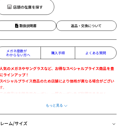
店頭の在庫を探す
取扱説明書
返品・交換について
メガネ度数が
購入手順
よくある質問
わからない方へ
人気のメガネやサングラスなど、お得なスペシャルプライス商品を豊
にラインアップ！
スペシャルプライス商品のため店舗により価格が異なる場合がござい
す。
この商品はお誕生日クーポン、一部クーポンをご利用できません。
Zoff SMARTとは」
長時間の使用でも疲れにくい軽さを実現。
フレームがしなやかな為、壊れにくく、フィット感も抜群。
レーム/サイズ
微調整可能なアームタイプで快適なかけ心地。