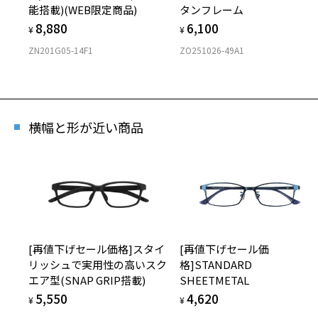
[スペ
能搭載)(WEB限定商品)
タンフレーム
Skin
8,880
6,100
¥
¥
商品番
ZN201G05-14F1
ZO251026-49A1
※商品が
横幅と形が近い商品
※本サー
※ご希望
※「再入
店舗
※人気商
[再値下げセール価格]スタイ
[再値下げセール価
リッシュで実用性の高いスク
格]STANDARD
エア型(SNAP GRIP搭載)
SHEETMETAL
5,550
4,620
¥
¥