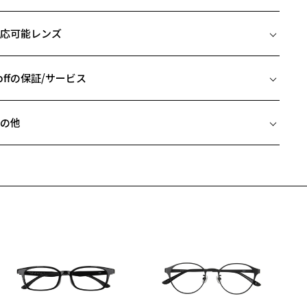
イズ
くて壊れにくく、その掛け心地の良さで多くの人に愛されてきたZoff
応可能レンズ
MARTシリーズ。
□16-143
を抑えたすっきりとしたスクエアデザインで顔なじみが良く違和感な
 片方のレンズ横幅：52mm
掛けられます。
 ブリッジ(鼻部分)の横幅：16mm
offの保証/サービス
レーム自体が細く、顔の印象をあまり変えずご使用いただけるので男
 テンプル(つる)の長さ：143mm
問わず似合うデザインです。
フレームとレンズの合計料金を知りたい方へ
の他
柄や色味の出方に個体差があり、画像と異なる場合がございます。
Zoffならではの安心サポート
価格シミュレーターはこちら
近両用はZoffオンラインストアでは販売しておりません。
off SMART (ゾフ・スマート) ページをみる
希望のお客さまは、「レンズ交換券」をお選びのうえ、
安心1 フレーム１年間品質保証
寄りのZoff実店舗にてレンズをお買い求めください。
サングラスやパッケージ品では「レンズ交換券」はお選びいただけま
商品不良により生じた破損等の不具合は、お渡し日または発送
ん。
日より１年間修理又は交換させて頂きます。
度無し」をお選びいただき実店舗へご相談ください。
※保証期間内に交換が行われた場合、保証期間は初期の期間から延長されま
せん。
安心2 視力測定無料
メガネの度数情報がわからない方へ＞
お持ちのZoffメガネサイズを確認するには？
視力の変化を早めに発見するために、定期的な視力測定をおす
ンラインストアでフレームのみ購入して、