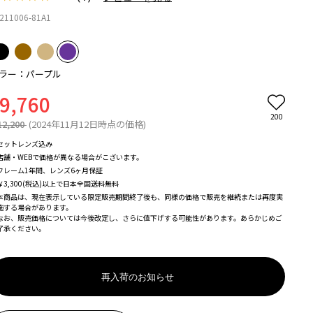
211006-81A1
ラー：パープル
9,760
200
12,200
(2024年11月12日時点の価格)
セットレンズ込み
店舗・WEBで価格が異なる場合がこざいます。
フレーム1年間、レンズ6ヶ月保証
￥3,300(税込)以上で日本全国送料無料
本商品は、現在表示している限定販売期間終了後も、同様の価格で販売を継続または再度実
施する場合があります。
なお、販売価格については今後改定し、さらに値下げする可能性があります。あらかじめご
了承ください。
再入荷のお知らせ