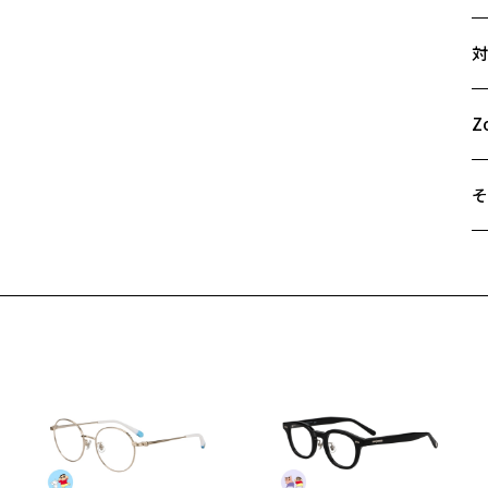
サ
軽
対
S
52
角
A
く
B
Z
フ
C
女
そ
※
遠
Z
ご
最
※
せ
「
＜
オ