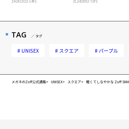
ZA261022-14F1
ZL242002-72F1
TAG
／ タグ
#
UNISEX
#
スクエア
#
パープル
メガネのZoff公式通販
UNISEX
スクエア
軽くてしなやかな Zoff SMART