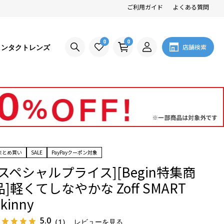
ご利用ガイド
よくある質問
0
0
コンタクトレンズ
店舗検索
まとめ買い
SALE
PayPayクーポン対象
[スペシャルプライス][Begin特集商
品]軽くてしなやかな Zoff SMART
kinny
5.0
（1）
レビューを見る