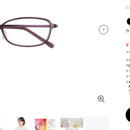
ZJ
カ
¥
¥
※
※
※
※
※