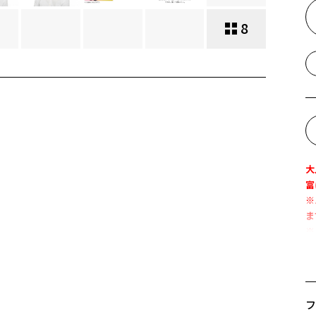
8
大
富
※
ま
※
「
・
・
フ
・