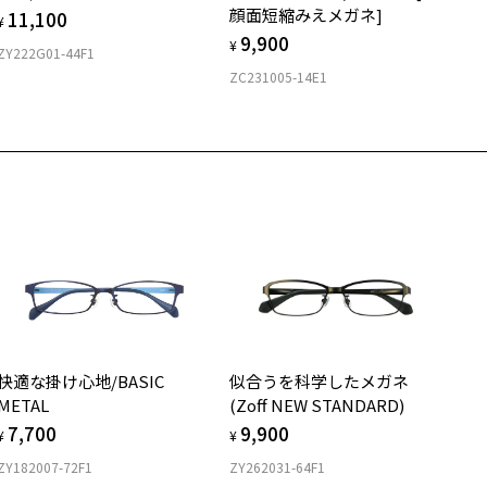
T
顔面短縮みえメガネ]
11,100
¥
9,900
¥
ZY222G01-44F1
ZC231005-14E1
快適な掛け心地/BASIC
似合うを科学したメガネ
METAL
(Zoff NEW STANDARD)
7,700
9,900
¥
¥
ZY182007-72F1
ZY262031-64F1