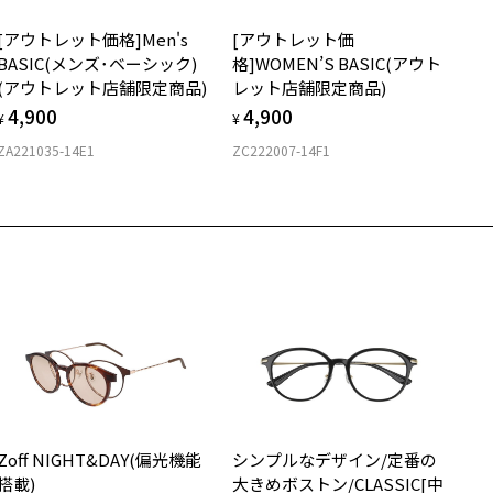
すめいたします。
店舗で度付きにできます
[アウトレット価格]Men's
[アウトレット価
購入時に「レンズ交換券」をお選びいただくと、実店舗で度数を測定
上がり寸法
安心3 かかり具合調整無料
BASIC(メンズ･ベーシック)
格]WOMEN’S BASIC(アウト
うえ、
(アウトレット店舗限定商品)
レット店舗限定商品)
付きレンズ（標準セットレンズ）へ無料交換いただけます。
 仕上がりの横幅：約136mm
フレームの歪みやかかり具合の調整・クリーニングは、全国の
4,900
4,900
しくはこちら
 仕上がりの縦幅：約33mm
¥
¥
Zoff店舗にていつでも対応いたします。
ZA221035-14E1
ZC222007-14F1
店舗で度数を測定いただけます
さ
近くのZoff実店舗にて度数を測定いただけます（無料）。
の際は記入用紙をダウンロードしてお使いください。
もっと見る
9g
メガネ：デモレンズを外した重さ
ダウンロード
サングラス：レンズ込みの重さ
着脱式サングラス：デモレンズ、アタッチメント込みの重さ
イプ
スクエア
質
Zoff NIGHT&DAY(偏光機能
シンプルなデザイン/定番の
ロント素材：スーパーエンジニアリング・プラスチック
搭載)
大きめボストン/CLASSIC[中