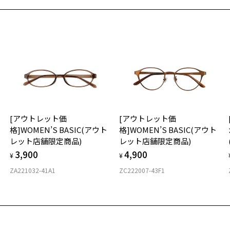
お気に入り
そ
10
ウトレット価格]軽くてしなやかな Zoff SMART Regular
商品詳細ページへ
※
番号：ZJ201012-18E1/フレームカラー：ブラック(グラデ)/単価：￥4,
※
お気に入りに追加済です。
※
お気に入りリストは
こちら
タ
ログインして申し込む
品が再入荷された際にメールでお知らせします。
サービスは商品の購入をお約束するものではありません。
材
希望の商品が再入荷しない場合もございますので予めご了承ください。
再入荷お知らせメール」はZoffオンラインストアで取り扱っている商品が対象となります。
[アウトレット価
[アウトレット価
舗への再入荷ではございませんのでご了承ください。
フ
気商品に関しては、メール配信後、即完売する場合がございます。
格]WOMEN’S BASIC(アウト
格]WOMEN’S BASIC(アウト
レット店舗限定商品)
レット店舗限定商品)
3,900
4,900
¥
¥
ZA221032-41A1
ZC222007-43F1