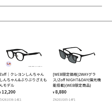
Zoffならではの安心サポート
価格シミュレーターはこちら
近両用はZoffオンラインストアでは販売しておりません。
希望のお客さまは、「レンズ交換券」をお選びのうえ、
安心1 フレーム１年間品質保証
寄りのZoff実店舗にてレンズをお買い求めください。
サングラスやパッケージ品では「レンズ交換券」はお選びいただけま
商品不良により生じた破損等の不具合は、お渡し日または発送
ん。
日より１年間修理又は交換させて頂きます。
度無し」をお選びいただき実店舗へご相談ください。
※保証期間内に交換が行われた場合、保証期間は初期の期間から延長されま
せん。
安心2 視力測定無料
メガネの度数情報がわからない方へ＞
お持ちのZoffメガネサイズを確認するには？
視力の変化を早めに発見するために、定期的な視力測定をおす
ンラインストアでフレームのみ購入して、
すめいたします。
店舗で度付きにできます
Zoff｜クレヨンしんちゃん
[WEB限定価格]2WAYグラ
購入時に「レンズ交換券」をお選びいただくと、実店舗で度数を測定
上がり寸法
安心3 かかり具合調整無料
しんちゃん&ぶりぶりざえも
ス/Zoff NIGHT&DAY(偏光機
うえ、
んモデル
能搭載)(WEB限定商品)
付きレンズ（標準セットレンズ）へ無料交換いただけます。
 仕上がりの横幅：約145mm
フレームの歪みやかかり具合の調整・クリーニングは、全国の
12,200
8,880
しくはこちら
 仕上がりの縦幅：約36mm
¥
¥
Zoff店舗にていつでも対応いたします。
ZA261036-14E1
ZN201G05-14F1
店舗で度数を測定いただけます
さ
近くのZoff実店舗にて度数を測定いただけます（無料）。