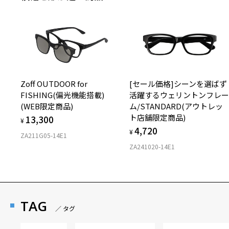
Zoff OUTDOOR for
[セール価格]シーンを選ばず
FISHING(偏光機能搭載)
活躍するウェリントンフレ
(WEB限定商品)
ム/STANDARD(アウトレッ
ト店舗限定商品)
13,300
¥
4,720
¥
ZA211G05-14E1
ZA241020-14E1
TAG
／ タグ