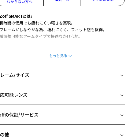
わからない方へ
Zoff SMARTとは」
長時間の使用でも疲れにくい軽さを実現。
フレームがしなやかな為、壊れにくく、フィット感も抜群。
微調整可能なアームタイプで快適なかけ心地。
くて、柔軟で、壊れにくいZoff SMARTシリーズ。
側にゆるやかなカーブを描くテンプル空洞構造で、フィット感が増し
用時のずれを防ぎます。
レーム/サイズ
柄や色味の出方に個体差があり、画像と異なる場合がございます。
イズ
off SMART (ゾフ・スマート) ページをみる
応可能レンズ
□16-145
アウトレット商品は、販売から一定期間経過した商品などです。キ
 片方のレンズ横幅：57mm
、汚れなどがあるB級品ではございません。
 ブリッジ(鼻部分)の横幅：16mm
offの保証/サービス
 テンプル(つる)の長さ：145mm
フレームとレンズの合計料金を知りたい方へ
の他