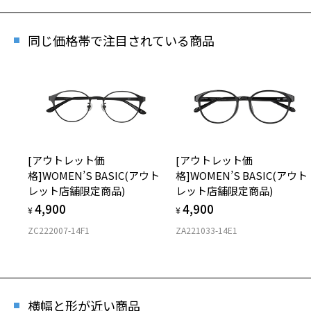
[ア
同じ価格帯で注目されている商品
商品
※商
※本
※ご
※「
[アウトレット価
[アウトレット価
店
※人
格]WOMEN’S BASIC(アウト
格]WOMEN’S BASIC(アウト
レット店舗限定商品)
レット店舗限定商品)
4,900
4,900
¥
¥
ZC222007-14F1
ZA221033-14E1
横幅と形が近い商品