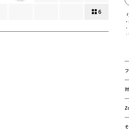
6
「
・
・
・
軽
内
着
フ
※
サ
Z
対
57
※
A
ズ
B
Z
C
そ