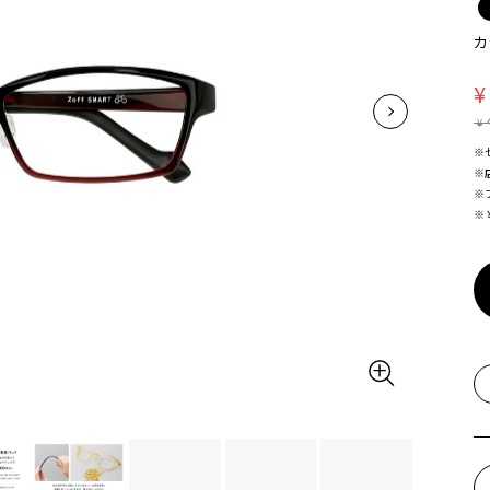
カ
¥
¥
※
※
※
※