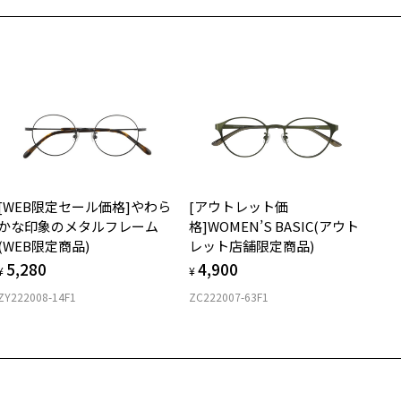
の際は記入用紙をダウンロードしてお使いください。
もっと見る
.5g
メガネ：デモレンズを外した重さ
440
ダウンロード
サングラス：レンズ込みの重さ
着脱式サングラス：デモレンズ、アタッチメント込みの重さ
イプ
ウエリントン
質
[WEB限定セール価格]やわら
[アウトレット価
ロント素材：スーパーエンジニアリング・プラスチック
かな印象のメタルフレーム
格]WOMEN’S BASIC(アウト
(WEB限定商品)
レット店舗限定商品)
5,280
4,900
¥
¥
ZY222008-14F1
ZC222007-63F1