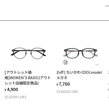
遠
ご
最
※
せ
「
＜
オ
実
[アウトレット価
Zoff | ちいかわ COOLmodel
入荷お知らせメールのお申し込み
ご
仕
格]WOMEN’S BASIC(アウト
メガネ
の
入荷お知らせメール」はZoffオンラインストア会員さまのみ対象となります。
レット店舗限定商品)
7,700
度
D
¥
4,900
詳
E
¥
ZC261002-14E1
ZC222007-14F1
実
重
お