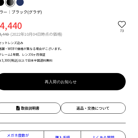
ラー：ブラック(グラデ)
4,440
73
4,440
(2022年10月04日時点の価格)
セットレンズ込み
店舗・WEBで価格が異なる場合がこざいます。
フレーム1年間、レンズ6ヶ月保証
￥3,300(税込)以上で日本全国送料無料
再入荷のお知らせ
取扱説明書
返品・交換について
メガネ度数が
購入手順
よくある質問