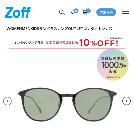
0
0
店舗検索
商品詳細ページへ
WOMEN
MEN
KIDS
OUTLET
サングラス
レンズ
コンタクトレンズ