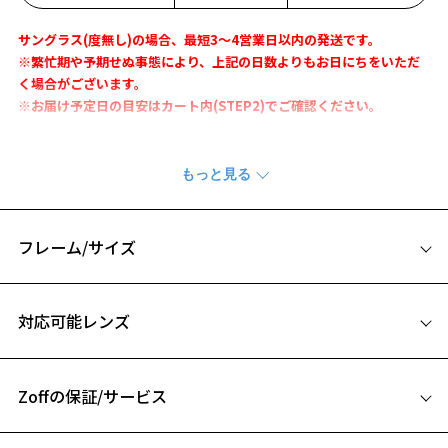
サングラス(度無し)の場合、最短3～4営業日以内の発送です。
※繁忙期や予期せぬ事態により、上記の日数よりもお日にちをいただ
く場合がございます。
※お届け予定日の目安はカート内(STEP2)でご確認ください。
「Zoff SMARTとは」
・長時間の使用でも疲れにくい軽さを実現。
・フレームがしなやかな為、壊れにくく、フィット感も抜群。
・微調整可能なアームタイプで快適なかけ心地。
フレーム/サイズ
軽くてずれにくい「Zoff SMART」サングラス。
抜群の軽さとしなやかさで、長時間の装用でも快適です。
サイズ
テンプルには弾力性のあるβチタンを採用しデザイン性と機能性を併せ
対応可能レンズ
持ったおすすめの1本。
52□20-141
A 片方のレンズ横幅：52mm
※柄や色味の出方に個体差があり、画像と異なる場合がございます。
Zoffの保証/サービス
B ブリッジ(鼻部分)の横幅：20mm
サングラスページをみる
C テンプル(つる)の長さ：141mm
フレームとレンズの合計料金を知りたい方へ