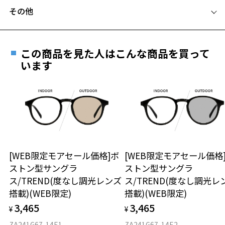
＜度付きサングラスに関する注意事項＞
その他
※サングラスの度付きは追加料金がかかります。
Zoffならではの安心サポート
価格シミュレーターはこちら
※度付きにした場合、レンズ色、機能が変更となります。
遠近両用はZoffオンラインストアでは販売しておりません。
※度付きサングラスをお求めの際は、レンズ選択画面にて度数入力
ご希望のお客さまは、「レンズ交換券」をお選びのうえ、
後、レンズオプションでカラーをお選びください。
この商品を見た人はこんな商品を買って
安心1 フレーム１年間品質保証
最寄りのZoff実店舗にてレンズをお買い求めください。
います
品名：サングラス
※サングラスやパッケージ品では「レンズ交換券」はお選び
商品不良により生じた破損等の不具合は、お渡し
レンズの材質：プラスチック(コーティング)
いただけません。「度無し」をお選びいただき実店舗へご相
お気に入り
日または発送日より１年間修理又は交換させて頂
レンズ枠の材質：プラスチック(塗装)
談ください。
きます。
テンプルの材質：チタン(塗装)
※保証期間内に交換が行われた場合、保証期間は初期の期間から
可視光線透過率：17%
お気に入りに追加済です。
延長されません。
紫外線透過率：0.1%以下 (紫外線カット率：99.9%以上)
お気に入りリストは
こちら
お持ちのZoffメガネサイズを確認するには？
＜メガネの度数情報がわからない方へ＞
レンズカラー：グレーグリーン (GYGN85F) / グレー系
使用上の注意：高温のところに置いたり、傷をつけるような金属と一
安心2 視力測定無料
[WEB限定モアセール価格]ボ
[WEB限定モアセール価格
オンラインストアでフレームのみ購入して、
緒にしまわないようご注意下さい。
ストン型サングラ
ストン型サングラ
実店舗で度付きにできます
仕上がり寸法
視力の変化を早めに発見するために、定期的な視
ス/TREND(度なし調光レンズ
ス/TREND(度なし調光レ
※1 ULTEM™ (ウルテム)樹脂はSABIC又はその子会社・開発会社の商標
ご購入時に「レンズ交換券」をお選びいただくと、実店舗で
力測定をおすすめいたします。
搭載)(WEB限定)
搭載)(WEB限定)
です。
度数を測定のうえ、度付きレンズ（標準セットレンズ）へ無
D 仕上がりの横幅：約144mm
＜実店舗でサングラスまたはパッケージ商品等のレンズ交換について
3,465
3,465
料交換いただけます。
¥
¥
E 仕上がりの縦幅：約48mm
安心3 かかり具合調整無料
＞
詳しくはこちら
ZA241G67-14E1
ZA241G67-14E2