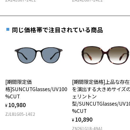
2024年3月1日から、店頭に商品をお持ち込みいただいて、レンズ交換
重さ
フレームの歪みやかかり具合の調整・クリーニン
をされる場合は、レンズ代金の他に3,300円(税込)の加工賃を追加で頂
実店舗で度数を測定いただけます
グは、全国のZoff店舗にていつでも対応いたしま
戴する場合がございます。
お近くのZoff実店舗にて度数を測定いただけます（無料）。
す。
16.4g
店頭でレンズ交換をされるお客様は、商品発送から6か月以内に、ご購
その際は記入用紙をダウンロードしてお使いください。
入した商品本体と発送日がわかる【商品発送メール】を店頭スタッフ
同じ価格帯で注目されている商品
※メガネ：デモレンズを外した重さ
にご提示いだければ、初回に限り加工賃はかかりませんので、必ずス
※サングラス：レンズ込みの重さ
タッフにご提示ください。
※着脱式サングラス：デモレンズ、アタッチメント込みの重さ
ダウンロード
もっと見る
商品発送から6か月を過ぎた場合、又はお客様からの【商品発送メー
ル】のご提示が無かった場合、レンズ代金の他に加工賃として3,300
タイプ
円(税込)を頂戴いたしますので、予めご了承ください。
ボストン
※アウトレット商品は、販売から一定期間経過した商品などです。キ
ズ、汚れなどがあるB級品ではございません。
[期間限定価
[期間限定価格]上品な存
材質
格]SUNCUTGlasses/UV100
を演出する大きめサイズ
%CUT
ェリントン
フロント素材：スーパーエンジニアリング・プラスチック
型/SUNCUTGlasses/UV1
10,980
¥
%CUT
ZJ181G05-14E2
10,890
¥
ZN261G18-49A1