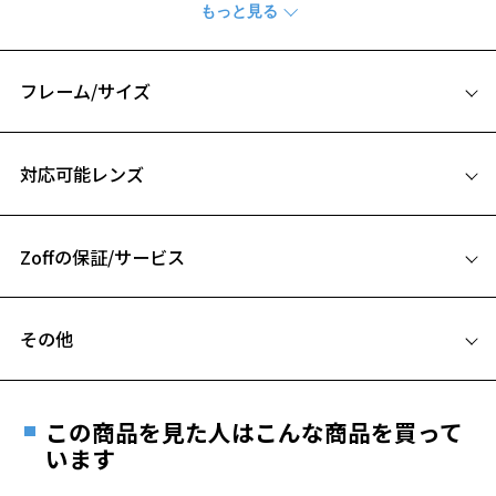
・長時間の使用でも疲れにくい軽さを実現。
・フレームがしなやかな為、壊れにくく、フィット感も抜群。
・微調整可能なアームタイプで快適なかけ心地。
フレーム/サイズ
軽くてずれにくい「Zoff SMART」サングラス。
抜群の軽さとしなやかさで、長時間の装用でも快適です。
サイズ
対応可能レンズ
※柄や色味の出方に個体差があり、画像と異なる場合がございます。
57□16-136
A 片方のレンズ横幅：57mm
サングラスページをみる
Zoffの保証/サービス
B ブリッジ(鼻部分)の横幅：16mm
＜度付きサングラスに関する注意事項＞
C テンプル(つる)の長さ：136mm
※サングラスの度付きは追加料金がかかります。
フレームとレンズの合計料金を知りたい方へ
※度付きにした場合、レンズ色、機能が変更となります。
その他
※度付きサングラスをお求めの際は、レンズ選択画面にて度数入力
Zoffならではの安心サポート
お気に入り
価格シミュレーターはこちら
後、レンズオプションでカラーをお選びください。
遠近両用はZoffオンラインストアでは販売しておりません。
ご希望のお客さまは、「レンズ交換券」をお選びのうえ、
品名：サングラス
この商品を見た人はこんな商品を買って
安心1 フレーム１年間品質保証
お気に入りに追加済です。
レンズの材質：プラスチック(コーティング)
最寄りのZoff実店舗にてレンズをお買い求めください。
います
お気に入りリストは
こちら
レンズ枠の材質：プラスチック(塗装)
※サングラスやパッケージ品では「レンズ交換券」はお選び
商品不良により生じた破損等の不具合は、お渡し
テンプルの材質：プラスチック(塗装)