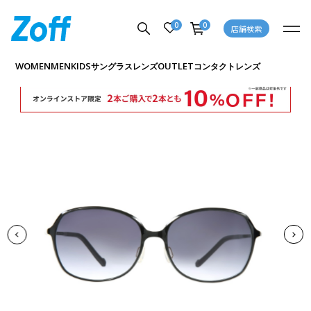
0
0
店舗検索
商品詳細ページへ
WOMEN
MEN
KIDS
OUTLET
サングラス
レンズ
コンタクトレンズ