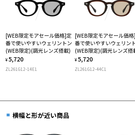
タイプ
※アウトレット商品は、販売から一定期間経過した商品などです。キ
ズ、汚れなどがあるB級品ではございません。
ウエリントン
[WEB限定モアセール価格]定
[WEB限定モアセール価格
材質
番で使いやすいウェリントン
番で使いやすいウェリン
(WEB限定)(調光レンズ搭載)
(WEB限定)(調光レンズ搭
フロント素材：スーパーエンジニアリング・プラスチック
5,720
5,720
¥
¥
ZL261G12-14E1
ZL261G12-44C1
横幅と形が近い商品