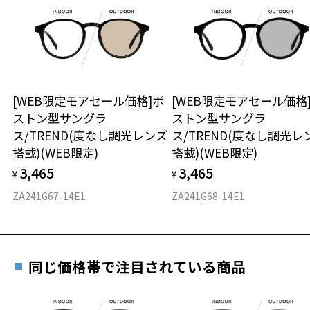
いただけません。「度無し」をお選びいただき実店舗へご相
日または発送日より１年間修理又は交換させて頂
可視光線透過率：15%
談ください。
きます。
紫外線透過率：0.1%以下 (紫外線カット率：99.9%以上)
※保証期間内に交換が行われた場合、保証期間は初期の期間から
レンズカラー：ブルーグレー(BLGY85G)/グレー系
延長されません。
使用上の注意：高温のところに置いたり、傷をつけるような金属と一
お持ちのZoffメガネサイズを確認するには？
＜メガネの度数情報がわからない方へ＞
緒にしまわないようご注意下さい。
安心2 視力測定無料
[WEB限定モアセール価格]ボ
[WEB限定モアセール価格
オンラインストアでフレームのみ購入して、
※1 ULTEM™ (ウルテム)樹脂はSABIC又はその子会社・開発会社の商標
ストン型サングラ
ストン型サングラ
実店舗で度付きにできます
です。
仕上がり寸法
視力の変化を早めに発見するために、定期的な視
ス/TREND(度なし調光レンズ
ス/TREND(度なし調光レ
＜実店舗でサングラスまたはパッケージ商品等のレンズ交換について
ご購入時に「レンズ交換券」をお選びいただくと、実店舗で
力測定をおすすめいたします。
搭載)(WEB限定)
搭載)(WEB限定)
＞
度数を測定のうえ、度付きレンズ（標準セットレンズ）へ無
D 仕上がりの横幅：約144mm
2024年3月1日から、店頭に商品をお持ち込みいただいて、レンズ交換
3,465
3,465
料交換いただけます。
¥
¥
E 仕上がりの縦幅：約49mm
安心3 かかり具合調整無料
をされる場合は、レンズ代金の他に3,300円(税込)の加工賃を追加で頂
詳しくはこちら
ZA241G67-14E1
ZA241G68-14E1
戴する場合がございます。
重さ
フレームの歪みやかかり具合の調整・クリーニン
店頭でレンズ交換をされるお客様は、商品発送から6か月以内に、ご購
実店舗で度数を測定いただけます
グは、全国のZoff店舗にていつでも対応いたしま
入した商品本体と発送日がわかる【商品発送メール】を店頭スタッフ
お近くのZoff実店舗にて度数を測定いただけます（無料）。
す。
18.3g
にご提示いだければ、初回に限り加工賃はかかりませんので、必ずス
その際は記入用紙をダウンロードしてお使いください。
タッフにご提示ください。
同じ価格帯で注目されている商品
※メガネ：デモレンズを外した重さ
商品発送から6か月を過ぎた場合、又はお客様からの【商品発送メー
※サングラス：レンズ込みの重さ
ル】のご提示が無かった場合、レンズ代金の他に加工賃として3,300
※着脱式サングラス：デモレンズ、アタッチメント込みの重さ
ダウンロード
もっと見る
円(税込)を頂戴いたしますので、予めご了承ください。