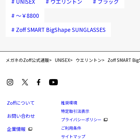
#
#
#
UNISEX
ウエリントン
ブラック
#
～￥8800
#
Zoff SMART BigShape SUNGLASSES
再入荷お知らせメールのお申し込み
「再入荷お知らせメール」はZoffオンラインストア会員さまのみ対象となります。
メガネのZoff公式通販
UNISEX
ウエリントン
Zoff SMART Bi
Zoffについて
推奨環境
特定取引法表示
お問い合わせ
[アウトレット価格]Zoff SMART BigShape
プライバシーポリシー
SUNGLASSES/紫外線カット率99.9%以上
ご利用条件
企業情報
商品番号：ZJ191G01-14E1/フレームカラー：ブラック/
サイトマップ