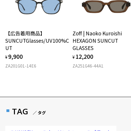
【広告着用商品】
Zoff | Naoko Kuroishi
SUNCUTGlasses/UV100%C
HEXAGON SUNCUT
UT
GLASSES
9,900
12,200
¥
¥
ZA201G01-14E6
ZA251G46-44A1
TAG
／ タグ