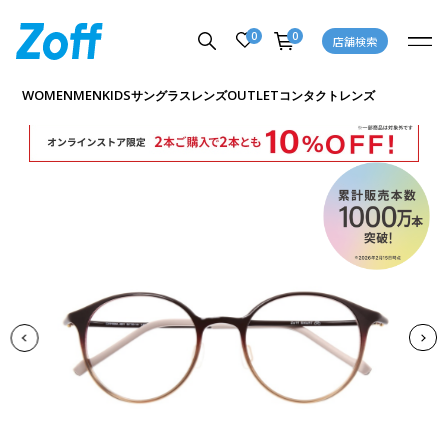
0
0
店舗検索
商品詳細ページへ
WOMEN
MEN
KIDS
OUTLET
サングラス
レンズ
コンタクトレンズ