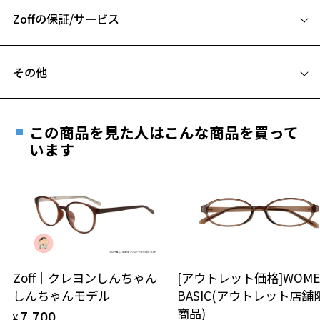
A 片方のレンズ横幅：50mm
※1 ULTEM™ (ウルテム)樹脂はSABIC又はその子会社・開発会社の商標
です。
Zoffの保証/サービス
B ブリッジ(鼻部分)の横幅：20mm
C テンプル(つる)の長さ：144mm
フレームとレンズの合計料金を知りたい方へ
その他
Zoffならではの安心サポート
価格シミュレーターはこちら
遠近両用はZoffオンラインストアでは販売しておりません。
お気に入り
ご希望のお客さまは、「レンズ交換券」をお選びのうえ、
この商品を見た人はこんな商品を買って
安心1 フレーム１年間品質保証
最寄りのZoff実店舗にてレンズをお買い求めください。
います
※サングラスやパッケージ品では「レンズ交換券」はお選び
お気に入りに追加済です。
商品不良により生じた破損等の不具合は、お渡し
いただけません。「度無し」をお選びいただき実店舗へご相
お気に入りリストは
こちら
日または発送日より１年間修理又は交換させて頂
談ください。
きます。
※保証期間内に交換が行われた場合、保証期間は初期の期間から
延長されません。
お持ちのZoffメガネサイズを確認するには？
＜メガネの度数情報がわからない方へ＞
安心2 視力測定無料
Zoff｜クレヨンしんちゃん
[アウトレット価格]WOME
オンラインストアでフレームのみ購入して、
しんちゃんモデル
BASIC(アウトレット店舗
実店舗で度付きにできます
仕上がり寸法
視力の変化を早めに発見するために、定期的な視
商品)
7,700
ご購入時に「レンズ交換券」をお選びいただくと、実店舗で
¥
力測定をおすすめいたします。