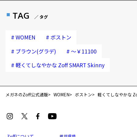
TAG
／ タグ
#
#
WOMEN
ボストン
#
#
ブラウン(グラデ)
～￥11100
#
軽くてしなやかな Zoff SMART Skinny
再入荷お知らせメールのお申し込み
「再入荷お知らせメール」はZoffオンラインストア会員さまのみ対象となります。
メガネのZoff公式通販
WOMEN
ボストン
軽くてしなやかな Zoff 
Zoffについて
推奨環境