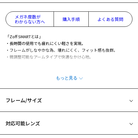
メガネ度数が
購入手順
よくある質問
わからない方へ
「Zoff SMARTとは」
・長時間の使用でも疲れにくい軽さを実現。
・フレームがしなやかな為、壊れにくく、フィット感も抜群。
・微調整可能なアームタイプで快適なかけ心地。
高機能素材ULTEM™ 樹脂※1を使用することで、柔軟性に優れ、超軽
量、掛け心地に優れたデザインです。
細みのフォルムが特長のスキニーモデル。
テンプルに丸みをつけることでさらに柔軟性を高めた仕様になってい
ます。
フレーム/サイズ
※柄や色味の出方に個体差があり、画像と異なる場合がございます。
サイズ
対応可能レンズ
Zoff SMART (ゾフ・スマート) ページをみる
50□20-144