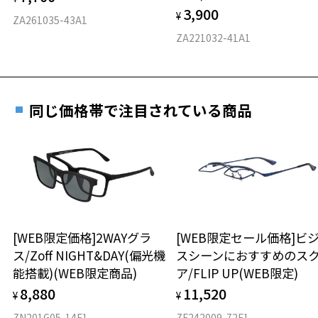
3,900
度数を測定のうえ、度付きレンズ（標準セットレンズ）へ無
¥
D 仕上がりの横幅：約142mm
ZA261035-43A1
料交換いただけます。
E 仕上がりの縦幅：約48mm
安心3 かかり具合調整無料
ZA221032-41A1
詳しくはこちら
重さ
フレームの歪みやかかり具合の調整・クリーニン
実店舗で度数を測定いただけます
グは、全国のZoff店舗にていつでも対応いたしま
お近くのZoff実店舗にて度数を測定いただけます（無料）。
す。
8g
同じ価格帯で注目されている商品
その際は記入用紙をダウンロードしてお使いください。
※メガネ：デモレンズを外した重さ
※サングラス：レンズ込みの重さ
※着脱式サングラス：デモレンズ、アタッチメント込みの重さ
ダウンロード
もっと見る
タイプ
ボストン
[WEB限定価格]2WAYグラ
[WEB限定セール価格]ビ
ス/Zoff NIGHT&DAY(偏光機
スシーンにおすすめのス
材質
能搭載)(WEB限定商品)
ア/FLIP UP(WEB限定)
フロント素材：スーパーエンジニアリング・プラスチック
8,880
11,520
¥
¥
ZN201G05-14F1
ZF242009-72F1