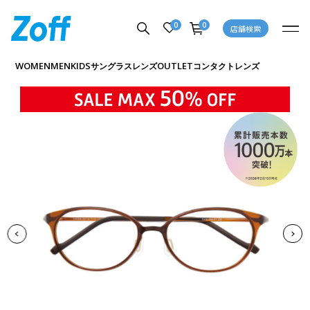
0
0
店舗検索
商品詳細ページへ
WOMEN
MEN
KIDS
OUTLET
サングラス
レンズ
コンタクトレンズ