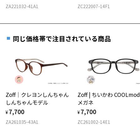
料交換いただけます。
E 仕上がりの縦幅：約41mm
安心3 かかり具合調整無料
ZA221032-41A1
ZC222007-14F1
詳しくはこちら
重さ
フレームの歪みやかかり具合の調整・クリーニン
実店舗で度数を測定いただけます
グは、全国のZoff店舗にていつでも対応いたしま
お近くのZoff実店舗にて度数を測定いただけます（無料）。
す。
7.7g
同じ価格帯で注目されている商品
その際は記入用紙をダウンロードしてお使いください。
※メガネ：デモレンズを外した重さ
※サングラス：レンズ込みの重さ
※着脱式サングラス：デモレンズ、アタッチメント込みの重さ
ダウンロード
もっと見る
タイプ
フォックス
Zoff｜クレヨンしんちゃん
Zoff | ちいかわ COOLmod
しんちゃんモデル
メガネ
材質
7,700
7,700
¥
¥
フロント素材：スーパーエンジニアリング・プラスチック
ZA261035-43A1
ZC261002-14E1