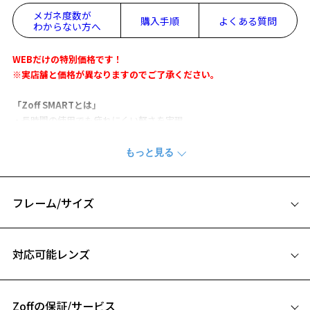
メガネ度数が
購入手順
よくある質問
わからない方へ
WEBだけの特別価格です！
※実店舗と価格が異なりますのでご了承ください。
「Zoff SMARTとは」
・長時間の使用でも疲れにくい軽さを実現。
・フレームがしなやかな為、壊れにくく、フィット感も抜群。
・微調整可能なアームタイプで快適なかけ心地。
高機能素材ULTEM™ 樹脂※1を使用することで、柔軟性に優れ、超軽
量、掛け心地に優れたデザインです。
フレーム/サイズ
細みのフォルムが特長のモデル。
今回はテンプルに丸みをつけることでさらに柔軟性を高めた仕様にな
サイズ
っています。
対応可能レンズ
お気に入り
54□17-144
※柄や色味の出方に個体差があり、画像と異なる場合がございます。
A 片方のレンズ横幅：54mm
お気に入りに追加済です。
Zoff SMART (ゾフ・スマート) ページをみる
Zoffの保証/サービス
B ブリッジ(鼻部分)の横幅：17mm