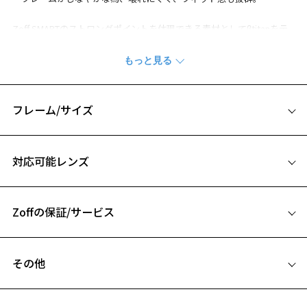
Zoff SMARTのストロングポイントを体現できる素材としてβtitanをテ
ンプルに採用。
男性向けのスタイリッシュなフロントデザインがマッチして、最もミ
ニマルなコンビネーションフレームが完成しました。
※生地のデザイン上、柄の出方に個体差があり、画像と異なる場合が
フレーム/サイズ
ございます。
サイズ
Zoff SMART (ゾフ・スマート) ページをみる
対応可能レンズ
54□17-145
※アウトレット商品は、販売から一定期間経過した商品などです。キ
ズ、汚れなどがあるB級品ではございません。
A 片方のレンズ横幅：54mm
Zoffの保証/サービス
B ブリッジ(鼻部分)の横幅：17mm
お気に入り
C テンプル(つる)の長さ：145mm
フレームとレンズの合計料金を知りたい方へ
その他
お気に入りに追加済です。
Zoffならではの安心サポート
お気に入りリストは
こちら
価格シミュレーターはこちら
遠近両用はZoffオンラインストアでは販売しておりません。