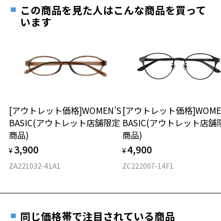
ご希望のお客さまは、「レンズ交換券」をお選びのうえ、
この商品を見た人はこんな商品を買って
安心1 フレーム１年間品質保証
最寄りのZoff実店舗にてレンズをお買い求めください。
います
※サングラスやパッケージ品では「レンズ交換券」はお選び
商品不良により生じた破損等の不具合は、お渡し
いただけません。「度無し」をお選びいただき実店舗へご相
日または発送日より１年間修理又は交換させて頂
談ください。
きます。
※保証期間内に交換が行われた場合、保証期間は初期の期間から
延長されません。
お持ちのZoffメガネサイズを確認するには？
＜メガネの度数情報がわからない方へ＞
安心2 視力測定無料
[アウトレット価格]WOMEN’S
[アウトレット価格]WOME
オンラインストアでフレームのみ購入して、
BASIC(アウトレット店舗限定
BASIC(アウトレット店舗
実店舗で度付きにできます
仕上がり寸法
視力の変化を早めに発見するために、定期的な視
商品)
商品)
ご購入時に「レンズ交換券」をお選びいただくと、実店舗で
力測定をおすすめいたします。
3,900
4,900
度数を測定のうえ、度付きレンズ（標準セットレンズ）へ無
¥
¥
D 仕上がりの横幅：約142mm
料交換いただけます。
E 仕上がりの縦幅：約40mm
安心3 かかり具合調整無料
ZA221032-41A1
ZC222007-14F1
詳しくはこちら
重さ
フレームの歪みやかかり具合の調整・クリーニン
実店舗で度数を測定いただけます
グは、全国のZoff店舗にていつでも対応いたしま
お近くのZoff実店舗にて度数を測定いただけます（無料）。
す。
6.5g
同じ価格帯で注目されている商品