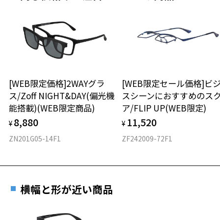
その際は記入用紙をダウンロードしてお使いください。
※メガネ：デモレンズを外した重さ
※サングラス：レンズ込みの重さ
※着脱式サングラス：デモレンズ、アタッチメント込みの重さ
ダウンロード
もっと見る
タイプ
ウエリントン
[WEB限定価格]2WAYグラ
[WEB限定セール価格]ビ
ス/Zoff NIGHT&DAY(偏光機
スシーンにおすすめのス
材質
能搭載)(WEB限定商品)
ア/FLIP UP(WEB限定)
フロント素材：スーパーエンジニアリング・プラスチック
8,880
11,520
¥
¥
ZN201G05-14F1
ZF242009-72F1
横幅と形が近い商品