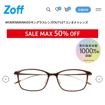
0
0
店舗検索
商品詳細ページへ
WOMEN
MEN
KIDS
OUTLET
サングラス
レンズ
コンタクトレンズ