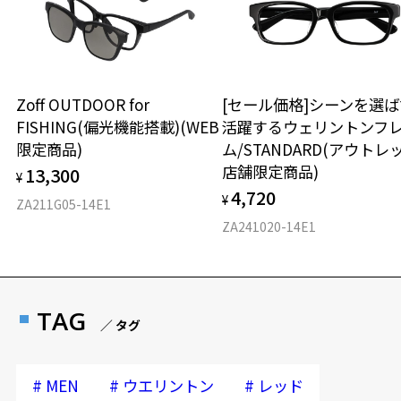
Zoff OUTDOOR for
[セール価格]シーンを選ば
FISHING(偏光機能搭載)(WEB
活躍するウェリントンフ
限定商品)
ム/STANDARD(アウトレ
店舗限定商品)
13,300
¥
4,720
¥
ZA211G05-14E1
ZA241020-14E1
TAG
／ タグ
#
#
#
MEN
ウエリントン
レッド