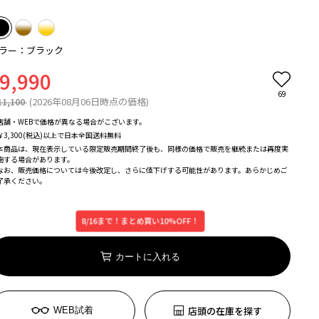
ラー：ブラック
9,990
69
11,100
(2026年08月06日時点の価格)
店舗・WEBで価格が異なる場合がこざいます。
￥3,300(税込)以上で日本全国送料無料
本商品は、現在表示している限定販売期間終了後も、同様の価格で販売を継続または再度実
施する場合があります。
なお、販売価格については今後改定し、さらに値下げする可能性があります。あらかじめご
了承ください。
8/16まで！まとめ買い10%OFF！
カートに入れる
店頭の在庫を探す
WEB試着