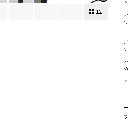
12
Z
-
ア
そ
イ
＃
フ
幅