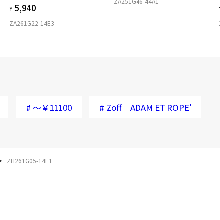
ZA251G46-44A1
5,940
¥
ZA261G22-14E3
#
～￥11100
#
Zoff｜ADAM ET ROPE'
ZH261G05-14E1