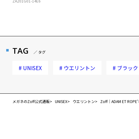
ZA201G01-14E6
TAG
／ タグ
#
UNISEX
#
ウエリントン
#
ブラック
メガネのZoff公式通販
UNISEX
ウエリントン
Zoff｜ADAM ET ROPE'