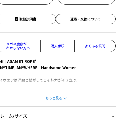
取扱説明書
返品・交換について
メガネ度数が
購入手順
よくある質問
わからない方へ
off｜ADAM ET ROPE'
ANYTIME, ANYWHERE Handsome Women-
イウエアは洋服と繋がってこそ魅力が引き立つ。
の想いから生まれたコレクションは、ラインアップをファッションア
テムに見立て、アイウエアを通してそれぞれのスタイリングを表現。
05 T-SHIRTS
レーム/サイズ
広いコーディネートにフィットする、抜け感ウェリントン。