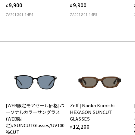
9,900
9,900
ご
¥
¥
フ
ZA201G01-14E4
ZA201G01-14E5
商
ル
(
[WEB限定モアセール価格]パ
Zoff | Naoko Kuroishi
ーソナルカラーサングラス
HEXAGON SUNCUT
(WEB限
GLASSES
定)/SUNCUTGlasses/UV100
12,200
¥
%CUT