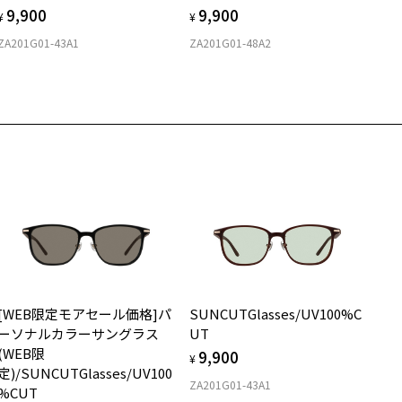
9,900
9,900
提示いだければ、初回に限り加工賃はかかりませんので、必ずスタッ
¥
¥
にご提示ください。
ZA201G01-43A1
ZA201G01-48A2
品発送から6か月を過ぎた場合、又はお客様からの【商品発送メー
】のご提示が無かった場合、レンズ代金の他に加工賃として3,300円
税込)を頂戴いたしますので、予めご了承ください。
[WEB限定モアセール価格]パ
SUNCUTGlasses/UV100%C
ーソナルカラーサングラス
UT
(WEB限
9,900
¥
定)/SUNCUTGlasses/UV100
ZA201G01-43A1
%CUT