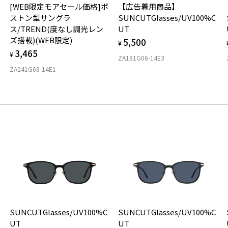
紫
[WEB限定モアセール価格]ボ
【広告着用商品】
ご
仕
U
ストン型サングラ
SUNCUTGlasses/UV100%C
の
ス/TREND(度なし調光レン
UT
度
D
株
ズ搭載)(WEB限定)
5,500
詳
E
¥
ゾ
3,465
お気に入り
¥
TE
ZA181G06-14E3
実
重
ZA241G68-14E1
商品詳細ページへ
お
Z
そ
お気に入りに追加済です。
32
お気に入りリストは
こちら
＜
※
※
※
※
※
※
タ
ン
＜
2
材
を
戴
フ
SUNCUTGlasses/UV100%C
SUNCUTGlasses/UV100%C
店
UT
UT
入