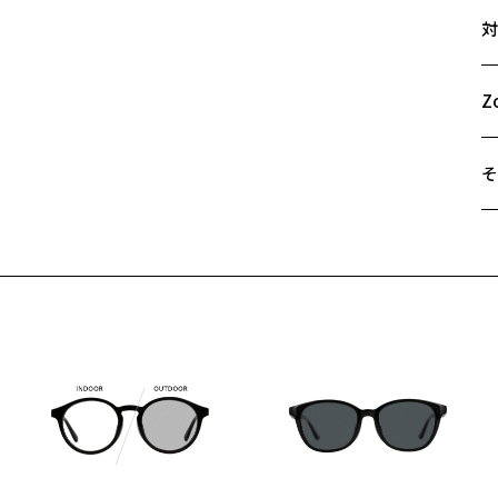
サ
対
St
46
T
A
た
B
Z
フ
C
ク
め
そ
T
遠
【
ご
■
最
と
※
■
せ
「
品
レ
レ
＜
レ
テ
オ
可
実