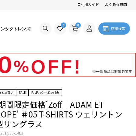
ご利用ガイド
よくある質問
0
0
コンタクトレンズ
店舗検索
まとめ買い
SALE
PayPayクーポン対象
[期間限定価格]Zoff｜ADAM ET
ROPE' ＃05 T-SHIRTS ウェリントン
型サングラス
261G05-14E1