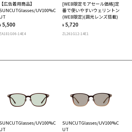
外線透過率：0.1%以下
【広告着用商品】
[WEB限定モアセール価格]定
購入時に「レンズ交換券」をお選びいただくと、実店舗で度数を測定
上がり寸法
V100%CUT ※ISO12312-1基準
安心3 かかり具合調整無料
SUNCUTGlasses/UV100%C
番で使いやすいウェリントン
うえ、
UT
(WEB限定)(調光レンズ搭載)
付きレンズ（標準セットレンズ）へ無料交換いただけます。
 仕上がりの横幅：約142mm
式会社インターメスティック
フレームの歪みやかかり具合の調整・クリーニングは、全国の
5,500
5,720
しくはこちら
 仕上がりの縦幅：約46mm
¥
¥
フ・カスタマーサポート
Zoff店舗にていつでも対応いたします。
L: 0120-013-883
ZA181G06-14E4
ZL261G12-14E1
店舗で度数を測定いただけます
さ
近くのZoff実店舗にて度数を測定いただけます（無料）。
off ｜ADAM ET ROPE' 特設ページをみる
の際は記入用紙をダウンロードしてお使いください。
もっと見る
.5g
度付きサングラスに関する注意事項＞
メガネ：デモレンズを外した重さ
ダウンロード
サングラス：レンズ込みの重さ
サングラスの度付きは追加料金がかかります。
着脱式サングラス：デモレンズ、アタッチメント込みの重さ
度付きにした場合、元々のレンズ機能、レンズカラーは付きません。
度付きサングラスをお求めの際は、レンズ選択画面で度数入力後、レ
イプ
ズの種類、機能、カラーを再度お選びください。
ウエリントン
実店舗でサングラスまたはパッケージ商品等のレンズ交換について＞
024年3月1日から、店頭に商品をお持ち込みいただいて、レンズ交換
質
される場合は、レンズ代金の他に3,300円(税込)の加工賃を追加で頂
する場合がございます。
ロント素材：プラスチック
SUNCUTGlasses/UV100%C
SUNCUTGlasses/UV100%C
頭でレンズ交換をされるお客様は、商品発送から6か月以内に、ご購
UT
UT
した商品本体と発送日がわかる【商品発送メール】を店頭スタッフに