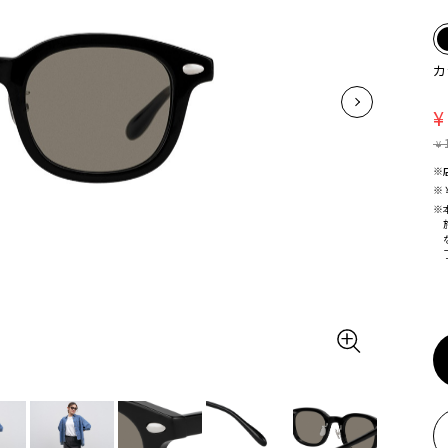
カ
¥
¥
※
※
※