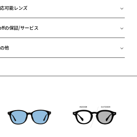
イズ
応可能レンズ
yling Point
□25-145
シャツをラグジュアリーかつモードに見せることをテーマにデザインし
 片方のレンズ横幅：46mm
サングラス。
 ブリッジ(鼻部分)の横幅：25mm
offの保証/サービス
レームとレンズのカラーバランスを楽しめる一本。
 テンプル(つる)の長さ：145mm
リアフレームとレンズカラーのコントラストが強い分、メイクは控え
フレームとレンズの合計料金を知りたい方へ
に、ラフなTシャツと合わせたスタイリングがおすすめ。
の他
シャツスタイルを、さりげなくラグジュアリーに引き上げてくれる。
Zoffならではの安心サポート
価格シミュレーターはこちら
近両用はZoffオンラインストアでは販売しておりません。
使用上の注意】
希望のお客さまは、「レンズ交換券」をお選びのうえ、
高温(60℃以上)環境や急激な温度差は変形、表面層のひび割れの原因
安心1 フレーム１年間品質保証
寄りのZoff実店舗にてレンズをお買い求めください。
なります。炎天下の車内や砂浜等に放置しない様ご注意ください。
サングラスやパッケージ品では「レンズ交換券」はお選びいただけま
傷をつけるような金属と一緒にしまわないようご注意ください。
商品不良により生じた破損等の不具合は、お渡し日または発送
ん。
日より１年間修理又は交換させて頂きます。
度無し」をお選びいただき実店舗へご相談ください。
※保証期間内に交換が行われた場合、保証期間は初期の期間から延長されま
名：サングラス
せん。
ンズの材質：プラスチック（コーティング）
ンズカラー：Z-ASH_BE60F/ブラウン系
安心2 視力測定無料
メガネの度数情報がわからない方へ＞
ンズ枠の材質：プラスチック
お持ちのZoffメガネサイズを確認するには？
ンプルの材質：プラスチック
視力の変化を早めに発見するために、定期的な視力測定をおす
ンラインストアでフレームのみ購入して、
視光線透過率：40%
すめいたします。
店舗で度付きにできます