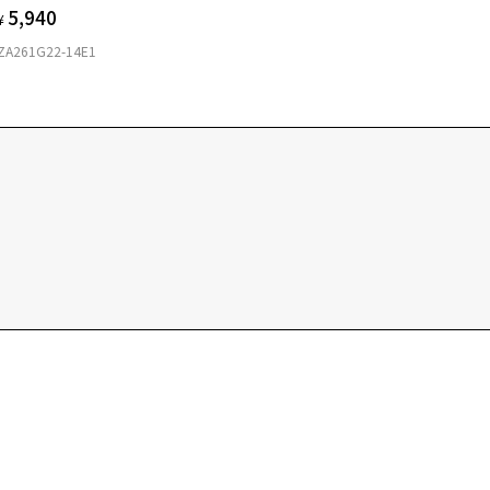
5,940
¥
ZA261G22-14E1