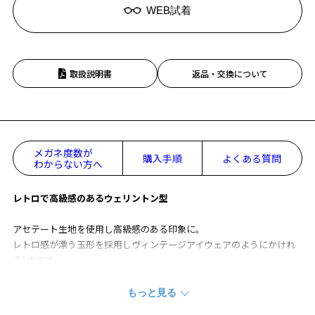
WEB試着
取扱説明書
返品・交換について
メガネ度数が
購入手順
よくある質問
わからない方へ
レトロで高級感のあるウェリントン型
アセテート生地を使用し高級感のある印象に。
レトロ感が漂う玉形を採用しヴィンテージアイウェアのようにかけれ
る1本です。
定番のウェリントン型は顔馴染みも抜群です。
CLASSIC(クラシック)の一覧をみる