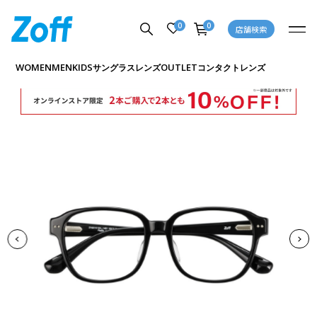
0
0
店舗検索
商品詳細ページへ
WOMEN
MEN
KIDS
OUTLET
サングラス
レンズ
コンタクトレンズ