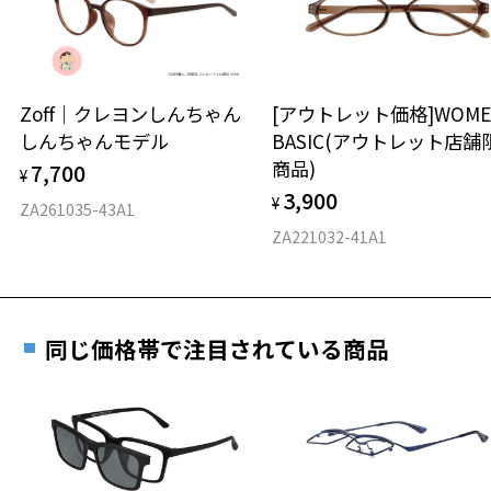
※保証期間内に交換が行われた場合、保証期間は初期の期間から
延長されません。
お持ちのZoffメガネサイズを確認するには？
＜メガネの度数情報がわからない方へ＞
安心2 視力測定無料
Zoff｜クレヨンしんちゃん
[アウトレット価格]WOME
オンラインストアでフレームのみ購入して、
しんちゃんモデル
BASIC(アウトレット店舗
実店舗で度付きにできます
仕上がり寸法
視力の変化を早めに発見するために、定期的な視
商品)
7,700
ご購入時に「レンズ交換券」をお選びいただくと、実店舗で
¥
力測定をおすすめいたします。
3,900
度数を測定のうえ、度付きレンズ（標準セットレンズ）へ無
¥
D 仕上がりの横幅：約140mm
ZA261035-43A1
料交換いただけます。
E 仕上がりの縦幅：約47mm
安心3 かかり具合調整無料
ZA221032-41A1
詳しくはこちら
重さ
フレームの歪みやかかり具合の調整・クリーニン
実店舗で度数を測定いただけます
グは、全国のZoff店舗にていつでも対応いたしま
お近くのZoff実店舗にて度数を測定いただけます（無料）。
す。
24.1g
同じ価格帯で注目されている商品
その際は記入用紙をダウンロードしてお使いください。
※メガネ：デモレンズを外した重さ
※サングラス：レンズ込みの重さ
※着脱式サングラス：デモレンズ、アタッチメント込みの重さ
ダウンロード
もっと見る
タイプ