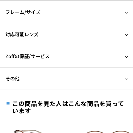
※柄や色味の出方に個体差があり、画像と異なる場合がございます。
フレーム/サイズ
※アウトレット商品は、販売から一定期間経過した商品などです。キ
サイズ
ズ、汚れなどがあるB級品ではございません。
対応可能レンズ
53□17-145
A 片方のレンズ横幅：53mm
Zoffの保証/サービス
B ブリッジ(鼻部分)の横幅：17mm
C テンプル(つる)の長さ：145mm
お気に入り
フレームとレンズの合計料金を知りたい方へ
その他
Zoffならではの安心サポート
お気に入りに追加済です。
価格シミュレーターはこちら
お気に入りリストは
こちら
遠近両用はZoffオンラインストアでは販売しておりません。
ご希望のお客さまは、「レンズ交換券」をお選びのうえ、
この商品を見た人はこんな商品を買って
安心1 フレーム１年間品質保証
最寄りのZoff実店舗にてレンズをお買い求めください。
います
※サングラスやパッケージ品では「レンズ交換券」はお選び
商品不良により生じた破損等の不具合は、お渡し
いただけません。「度無し」をお選びいただき実店舗へご相
日または発送日より１年間修理又は交換させて頂
談ください。
きます。