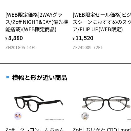
ウエリントン
[WEB限定価格]2WAYグラ
[WEB限定セール価格]ビ
ス/Zoff NIGHT&DAY(偏光機
スシーンにおすすめのス
材質
能搭載)(WEB限定商品)
ア/FLIP UP(WEB限定)
フロント素材：アセテート
8,880
11,520
¥
¥
ZN201G05-14F1
ZF242009-72F1
横幅と形が近い商品
Zoff｜クレヨンしんちゃん
Zoff | ちいかわ COOLmod