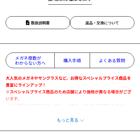
取扱説明書
返品・交換について
メガネ度数が
購入手順
よくある質問
わからない方へ
大人気のメガネやサングラスなど、お得なスペシャルプライス商品を
豊富にラインアップ！
※スペシャルプライス商品のため店舗により価格が異なる場合がござ
います。
※この商品はお誕生日クーポン、一部クーポンをご利用できません。
きちんと感と上質感あふれる、シャツやブレザースタイルにぴったり
の1本。
ジャストフィットなサイズ感や正統派スタイルを好む方におすすめな
シリーズ。