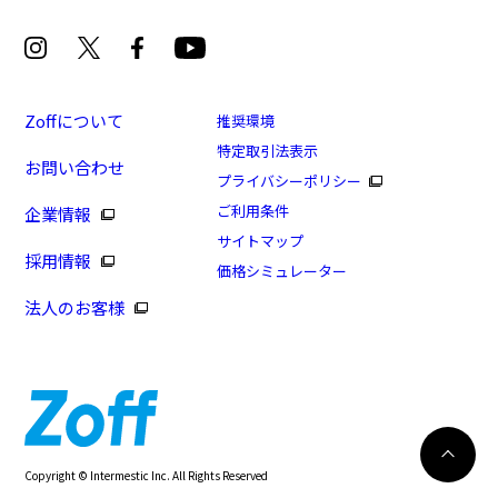
Zoffについて
推奨環境
特定取引法表示
お問い合わせ
プライバシーポリシー
[スペシャルプライス]BASIC STYLE
ご利用条件
企業情報
商品番号：ZH241007-14E1/フレームカラー：ブラック/
サイトマップ
採用情報
単価：￥4,950
価格シミュレーター
法人のお客様
ログインして申し込む
※商品が再入荷された際にメールでお知らせします。
※本サービスは商品の購入をお約束するものではありません。
※ご希望の商品が再入荷しない場合もございますので予めご了承ください。
※「再入荷お知らせメール」はZoffオンラインストアで取り扱っている商品が対象
再入荷のお知らせ
Copyright © Intermestic Inc. All Rights Reserved
となります。
427
WEB試着