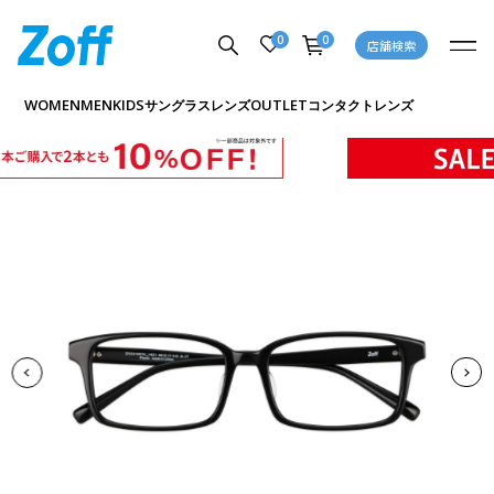
0
0
店舗検索
商品詳細ページへ
WOMEN
MEN
KIDS
OUTLET
サングラス
レンズ
コンタクトレンズ