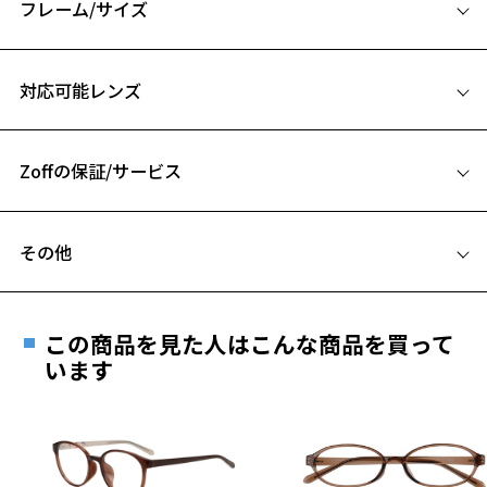
フレーム/サイズ
男女それぞれに合うベーシックな玉型を用意。
サイズ
2層生地やアセテートならではの柄感も、上質感を演出しているこだわ
対応可能レンズ
りポイント。
56□17-145
A 片方のレンズ横幅：56mm
※柄や色味の出方に個体差があり、画像と異なる場合がございます。
Zoffの保証/サービス
B ブリッジ(鼻部分)の横幅：17mm
EYE LOVE TRAD ページをみる
C テンプル(つる)の長さ：145mm
フレームとレンズの合計料金を知りたい方へ
お気に入り
その他
Zoffならではの安心サポート
価格シミュレーターはこちら
遠近両用はZoffオンラインストアでは販売しておりません。
お気に入りに追加済です。
ご希望のお客さまは、「レンズ交換券」をお選びのうえ、
お気に入りリストは
こちら
この商品を見た人はこんな商品を買って
安心1 フレーム１年間品質保証
最寄りのZoff実店舗にてレンズをお買い求めください。
います
※サングラスやパッケージ品では「レンズ交換券」はお選び
商品不良により生じた破損等の不具合は、お渡し
いただけません。「度無し」をお選びいただき実店舗へご相
日または発送日より１年間修理又は交換させて頂
談ください。
きます。
※保証期間内に交換が行われた場合、保証期間は初期の期間から