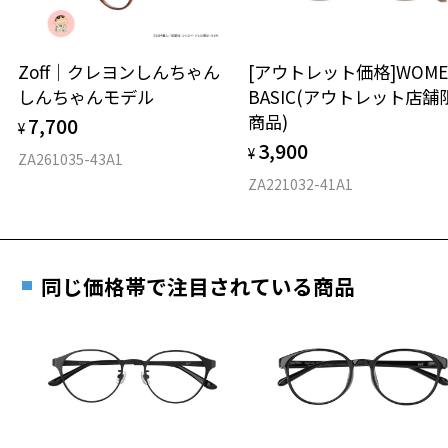
延長されません。
お持ちのZoffメガネサイズを確認するには？
＜メガネの度数情報がわからない方へ＞
安心2 視力測定無料
Zoff｜クレヨンしんちゃん
[アウトレット価格]WOME
オンラインストアでフレームのみ購入して、
しんちゃんモデル
BASIC(アウトレット店舗
実店舗で度付きにできます
仕上がり寸法
視力の変化を早めに発見するために、定期的な視
商品)
7,700
ご購入時に「レンズ交換券」をお選びいただくと、実店舗で
¥
力測定をおすすめいたします。
3,900
度数を測定のうえ、度付きレンズ（標準セットレンズ）へ無
¥
D 仕上がりの横幅：約146mm
ZA261035-43A1
料交換いただけます。
E 仕上がりの縦幅：約41mm
安心3 かかり具合調整無料
ZA221032-41A1
詳しくはこちら
重さ
フレームの歪みやかかり具合の調整・クリーニン
実店舗で度数を測定いただけます
グは、全国のZoff店舗にていつでも対応いたしま
お近くのZoff実店舗にて度数を測定いただけます（無料）。
す。
18.7g
同じ価格帯で注目されている商品
その際は記入用紙をダウンロードしてお使いください。
※メガネ：デモレンズを外した重さ
※サングラス：レンズ込みの重さ
※着脱式サングラス：デモレンズ、アタッチメント込みの重さ
ダウンロード
もっと見る
タイプ
スクエア