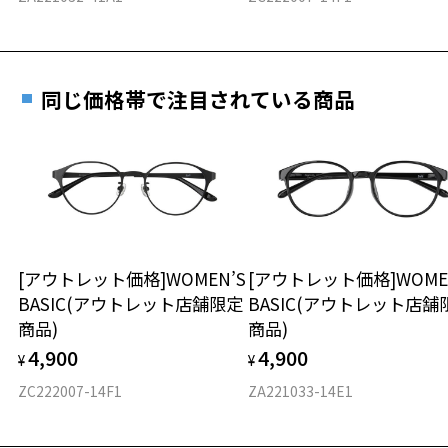
詳しくはこちら
重さ
フレームの歪みやかかり具合の調整・クリーニン
実店舗で度数を測定いただけます
グは、全国のZoff店舗にていつでも対応いたしま
お近くのZoff実店舗にて度数を測定いただけます（無料）。
す。
18.1g
同じ価格帯で注目されている商品
その際は記入用紙をダウンロードしてお使いください。
※メガネ：デモレンズを外した重さ
※サングラス：レンズ込みの重さ
※着脱式サングラス：デモレンズ、アタッチメント込みの重さ
ダウンロード
もっと見る
タイプ
スクエア
[アウトレット価格]WOMEN’S
[アウトレット価格]WOME
BASIC(アウトレット店舗限定
BASIC(アウトレット店舗
材質
商品)
商品)
フロント素材：アセテート
4,900
4,900
¥
¥
ZC222007-14F1
ZA221033-14E1