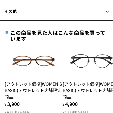
フレームとレンズの合計料金を知りたい方へ
その他
Zoffならではの安心サポート
価格シミュレーターはこちら
遠近両用はZoffオンラインストアでは販売しておりません。
ご希望のお客さまは、「レンズ交換券」をお選びのうえ、
この商品を見た人はこんな商品を買って
安心1 フレーム１年間品質保証
最寄りのZoff実店舗にてレンズをお買い求めください。
います
※サングラスやパッケージ品では「レンズ交換券」はお選び
商品不良により生じた破損等の不具合は、お渡し
いただけません。「度無し」をお選びいただき実店舗へご相
日または発送日より１年間修理又は交換させて頂
談ください。
きます。
※保証期間内に交換が行われた場合、保証期間は初期の期間から
延長されません。
お持ちのZoffメガネサイズを確認するには？
＜メガネの度数情報がわからない方へ＞
安心2 視力測定無料
[アウトレット価格]WOMEN’S
[アウトレット価格]WOME
オンラインストアでフレームのみ購入して、
BASIC(アウトレット店舗限定
BASIC(アウトレット店舗
実店舗で度付きにできます
仕上がり寸法
視力の変化を早めに発見するために、定期的な視
商品)
商品)
ご購入時に「レンズ交換券」をお選びいただくと、実店舗で
力測定をおすすめいたします。
3,900
4,900
度数を測定のうえ、度付きレンズ（標準セットレンズ）へ無
¥
¥
D 仕上がりの横幅：約145mm
料交換いただけます。
E 仕上がりの縦幅：約36mm
安心3 かかり具合調整無料
ZA221032-41A1
ZC222007-14F1