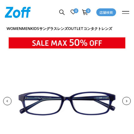
0
0
店舗検索
商品詳細ページへ
WOMEN
MEN
KIDS
OUTLET
サングラス
レンズ
コンタクトレンズ