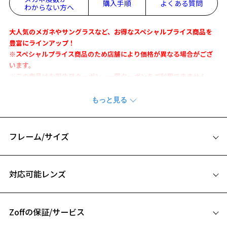
購入手順
よくある質問
わからない方へ
大人気のメガネやサングラスなど、お得なスペシャルプライス商品を
豊富にラインアップ！
※スペシャルプライス商品のため店舗により価格が異なる場合がござ
います。
※この商品はお誕生日クーポン、一部クーポンをご利用できません。
きちんと感と上質感あふれる、シャツやブレザースタイルにぴったり
の1本。
ジャストフィットなサイズ感や正統派スタイルを好む方におすすめな
シリーズ。
フレーム/サイズ
男女それぞれに合うベーシックな玉型を用意。
サイズ
2層生地やアセテートならではの柄感も、上質感を演出しているこだわ
お気に入り
対応可能レンズ
りポイント。
57□16-145
A 片方のレンズ横幅：57mm
※柄や色味の出方に個体差があり、画像と異なる場合がございます。
お気に入りに追加済です。
Zoffの保証/サービス
B ブリッジ(鼻部分)の横幅：16mm
お気に入りリストは
こちら
EYE LOVE TRAD ページをみる
C テンプル(つる)の長さ：145mm