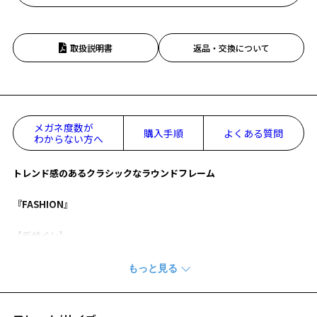
取扱説明書
返品・交換について
メガネ度数が
購入手順
よくある質問
わからない方へ
トレンド感のあるクラシックなラウンドフレーム
『FASHION』
【デザイン】
シンプルでクラシックなデザイン。
ベーシックなカラーをそろえており男女問わずおすすめのフレーム。
【カラー】
ZH241003-14E1：定番で使いやすいブラック。