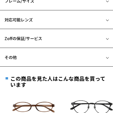
フレーム/サイズ
ZH241003-43A1：落ち着いた印象のブラウン。
サイズ
【スタイリングポイント】
対応可能レンズ
個性的な印象が出るラウンドフレーム。
49□18-138
ヴィンテージアイテムなどとの相性も良くおすすめです。
A 片方のレンズ横幅：49mm
※柄や色味の出方に個体差があり、画像と異なる場合がございます。
Zoffの保証/サービス
B ブリッジ(鼻部分)の横幅：18mm
C テンプル(つる)の長さ：138mm
CLASSIC(クラシック) 特集ページをみる
フレームとレンズの合計料金を知りたい方へ
お気に入り
その他
※アウトレット商品は、販売から一定期間経過した商品などです。キ
Zoffならではの安心サポート
ズ、汚れなどがあるB級品ではございません。
価格シミュレーターはこちら
お気に入りに追加済です。
遠近両用はZoffオンラインストアでは販売しておりません。
お気に入りリストは
こちら
ご希望のお客さまは、「レンズ交換券」をお選びのうえ、
この商品を見た人はこんな商品を買って
安心1 フレーム１年間品質保証
最寄りのZoff実店舗にてレンズをお買い求めください。
います
※サングラスやパッケージ品では「レンズ交換券」はお選び
商品不良により生じた破損等の不具合は、お渡し
いただけません。「度無し」をお選びいただき実店舗へご相
日または発送日より１年間修理又は交換させて頂
談ください。
きます。
※保証期間内に交換が行われた場合、保証期間は初期の期間から