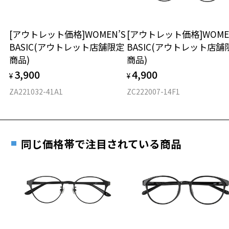
延長されません。
お持ちのZoffメガネサイズを確認するには？
＜メガネの度数情報がわからない方へ＞
安心2 視力測定無料
[アウトレット価格]WOMEN’S
[アウトレット価格]WOME
オンラインストアでフレームのみ購入して、
BASIC(アウトレット店舗限定
BASIC(アウトレット店舗
実店舗で度付きにできます
仕上がり寸法
視力の変化を早めに発見するために、定期的な視
商品)
商品)
ご購入時に「レンズ交換券」をお選びいただくと、実店舗で
力測定をおすすめいたします。
3,900
4,900
度数を測定のうえ、度付きレンズ（標準セットレンズ）へ無
¥
¥
D 仕上がりの横幅：約136mm
料交換いただけます。
E 仕上がりの縦幅：約45mm
安心3 かかり具合調整無料
ZA221032-41A1
ZC222007-14F1
詳しくはこちら
重さ
フレームの歪みやかかり具合の調整・クリーニン
実店舗で度数を測定いただけます
グは、全国のZoff店舗にていつでも対応いたしま
お近くのZoff実店舗にて度数を測定いただけます（無料）。
す。
14.4g
同じ価格帯で注目されている商品
その際は記入用紙をダウンロードしてお使いください。
※メガネ：デモレンズを外した重さ
※サングラス：レンズ込みの重さ
※着脱式サングラス：デモレンズ、アタッチメント込みの重さ
ダウンロード
もっと見る
タイプ
ラウンド