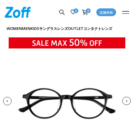
0
0
店舗検索
商品詳細ページへ
WOMEN
MEN
KIDS
OUTLET
サングラス
レンズ
コンタクトレンズ