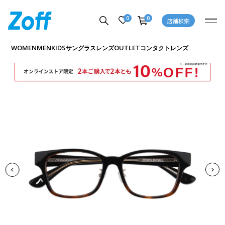
0
0
店舗検索
商品詳細ページへ
WOMEN
MEN
KIDS
OUTLET
サングラス
レンズ
コンタクトレンズ