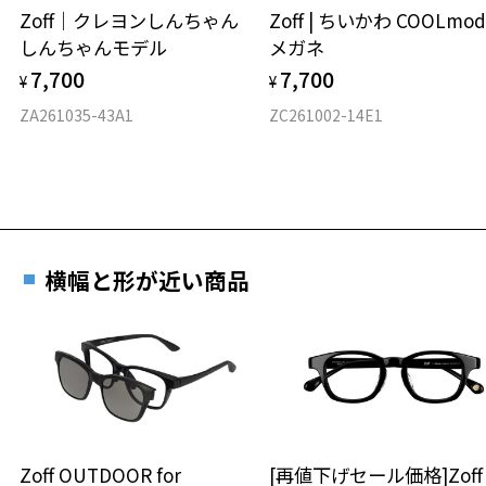
Zoff｜クレヨンしんちゃん
Zoff | ちいかわ COOLmod
しんちゃんモデル
メガネ
材質
7,700
7,700
¥
¥
フロント素材：アセテート
ZA261035-43A1
ZC261002-14E1
横幅と形が近い商品
Zoff OUTDOOR for
[再値下げセール価格]Zof