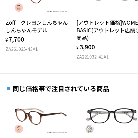
延長されません。
を、独自のクリエイティブな視点で解釈し、プロダクトに落とし込ん
お持ちのZoffメガネサイズを確認するには？
＜メガネの度数情報がわからない方へ＞
でいる。
デザインからグラフィック、プリント技法や素材に対して、普遍性/ユ
安心2 視力測定無料
Zoff｜クレヨンしんちゃん
[アウトレット価格]WOME
オンラインストアでフレームのみ購入して、
ーモア性/先進性を持たせ、表現の可能性を追求。
しんちゃんモデル
BASIC(アウトレット店舗
実店舗で度付きにできます
アーティストNAOTOとしての表現力、デザイナーNAOTOとしての表現
仕上がり寸法
視力の変化を早めに発見するために、定期的な視
商品)
7,700
力、互いがリンクし、時には相反する二面性を持ち合わせたクリエイ
ご購入時に「レンズ交換券」をお選びいただくと、実店舗で
¥
力測定をおすすめいたします。
ションを発信する。
3,900
度数を測定のうえ、度付きレンズ（標準セットレンズ）へ無
¥
D 仕上がりの横幅：約143mm
ZA261035-43A1
料交換いただけます。
E 仕上がりの縦幅：約45mm
安心3 かかり具合調整無料
ZA221032-41A1
※柄や色味の出方に個体差があり、画像と異なる場合がございます。
詳しくはこちら
※この商品はお誕生日クーポン、一部クーポンをご利用できません。
重さ
フレームの歪みやかかり具合の調整・クリーニン
※オリジナルケースとメガネ拭きがセットになります。
実店舗で度数を測定いただけます
グは、全国のZoff店舗にていつでも対応いたしま
お近くのZoff実店舗にて度数を測定いただけます（無料）。
す。
25.6g
STUDIO SEVEN特設ページをみる
同じ価格帯で注目されている商品
その際は記入用紙をダウンロードしてお使いください。
※メガネ：デモレンズを外した重さ
※サングラス：レンズ込みの重さ
※着脱式サングラス：デモレンズ、アタッチメント込みの重さ
ダウンロード
もっと見る
タイプ
ウエリントン