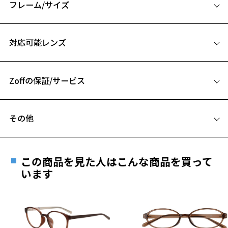
フレーム/サイズ
ーションなど製作技術が向上した時代を表現。
細身のフォルムはスタリッシュな着こなしとの相性抜群！
サイズ
メガネを開閉したときに見える部分にブランドロゴをデザインし、テ
対応可能レンズ
ンプル（つる）の先には型抜きを施した「7」の文字が。
53□17-145
A 片方のレンズ横幅：53mm
【カラー】
ZH231002-12A1：落ち着いた印象のグレー。
Zoffの保証/サービス
B ブリッジ(鼻部分)の横幅：17mm
ZH231002-14E1：マルチに使える定番のブラック。
C テンプル(つる)の長さ：145mm
ZH231002-48A1：シンプルすぎないブラウングラデーション。
フレームとレンズの合計料金を知りたい方へ
その他
お気に入り
【付属品】
Zoffならではの安心サポート
価格シミュレーターはこちら
オリジナルケースと巾着型メガネ拭きのセット
遠近両用はZoffオンラインストアでは販売しておりません。
全てのフレームにブランドのアイコンである「コーションロゴ」を前
ご希望のお客さまは、「レンズ交換券」をお選びのうえ、
面にデザインしたオリジナルケースと巾着型メガネ拭きのセット付
お気に入りに追加済です。
この商品を見た人はこんな商品を買って
安心1 フレーム１年間品質保証
お気に入りリストは
こちら
き。
最寄りのZoff実店舗にてレンズをお買い求めください。
います
※サングラスやパッケージ品では「レンズ交換券」はお選び
商品不良により生じた破損等の不具合は、お渡し
【STUDIO SEVEN】
いただけません。「度無し」をお選びいただき実店舗へご相
日または発送日より１年間修理又は交換させて頂
EXILE NAOTO（EXILE / 三代目 J SOUL BROTHERS）が クリエティブ・
談ください。
きます。
ディレクターを務めるファッションブランド。
※保証期間内に交換が行われた場合、保証期間は初期の期間から
自身のバックボーンであるミュージックやダンスカルチャーの世界