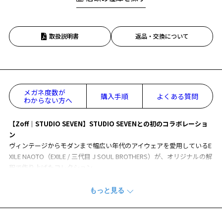
取扱説明書
返品・交換について
メガネ度数が
購入手順
よくある質問
わからない方へ
【Zoff｜STUDIO SEVEN】STUDIO SEVENとの初のコラボレーショ
ン
ヴィンテージからモダンまで幅広い年代のアイウェアを愛用しているE
XILE NAOTO（EXILE / 三代目 J SOUL BROTHERS）が、オリジナルの解
釈で作り上げたコレクション。
「ファッションアイテムとしてアイウェアを気軽に楽しんでほしい」
という気持ちが込められています。
【デザイン】
スタイリッシュな細身のメガネに、プラスチックとメタルのコンビネ