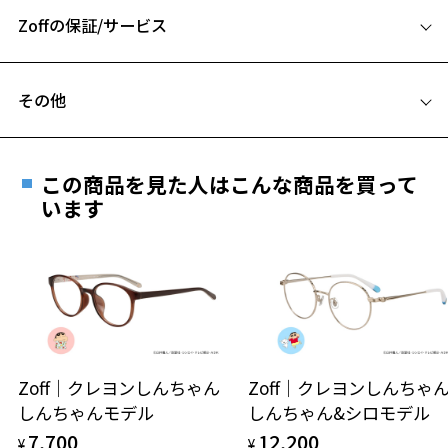
Zoffの保証/サービス
B ブリッジ(鼻部分)の横幅：16mm
C テンプル(つる)の長さ：144mm
フレームとレンズの合計料金を知りたい方へ
その他
Zoffならではの安心サポート
価格シミュレーターはこちら
遠近両用はZoffオンラインストアでは販売しておりません。
お気に入り
ご希望のお客さまは、「レンズ交換券」をお選びのうえ、
この商品を見た人はこんな商品を買って
安心1 フレーム１年間品質保証
最寄りのZoff実店舗にてレンズをお買い求めください。
います
※サングラスやパッケージ品では「レンズ交換券」はお選び
お気に入りに追加済です。
商品不良により生じた破損等の不具合は、お渡し
いただけません。「度無し」をお選びいただき実店舗へご相
お気に入りリストは
こちら
日または発送日より１年間修理又は交換させて頂
談ください。
きます。
※保証期間内に交換が行われた場合、保証期間は初期の期間から
延長されません。
お持ちのZoffメガネサイズを確認するには？
＜メガネの度数情報がわからない方へ＞
安心2 視力測定無料
Zoff｜クレヨンしんちゃん
Zoff｜クレヨンしんち
オンラインストアでフレームのみ購入して、
しんちゃんモデル
しんちゃん&シロモデル
実店舗で度付きにできます
仕上がり寸法
視力の変化を早めに発見するために、定期的な視
7,700
12,200
ご購入時に「レンズ交換券」をお選びいただくと、実店舗で
¥
¥
力測定をおすすめいたします。