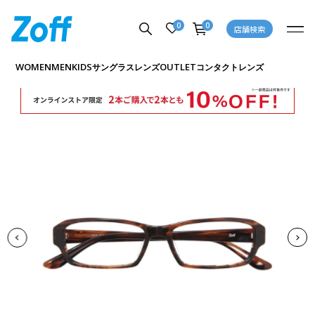
0
0
店舗検索
商品詳細ページへ
WOMEN
MEN
KIDS
OUTLET
サングラス
レンズ
コンタクトレンズ