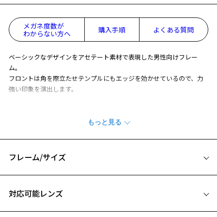
メガネ度数が
購入手順
よくある質問
わからない方へ
ベーシックなデザインをアセテート素材で表現した男性向けフレー
ム。
フロントは角を際立たせテンプルにもエッジを効かせているので、力
強い印象を演出します。
※アウトレット商品は、販売から一定期間経過した商品などです。キ
ズ、汚れなどがあるB級品ではございません。
フレーム/サイズ
サイズ
対応可能レンズ
54□16-144
A 片方のレンズ横幅：54mm