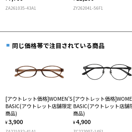
度数を測定のうえ、度付きレンズ（標準セットレンズ）へ無
D 仕上がりの横幅：約138mm
ZA261035-43A1
ZY262041-56F1
料交換いただけます。
E 仕上がりの縦幅：約33mm
安心3 かかり具合調整無料
詳しくはこちら
重さ
フレームの歪みやかかり具合の調整・クリーニン
実店舗で度数を測定いただけます
グは、全国のZoff店舗にていつでも対応いたしま
お近くのZoff実店舗にて度数を測定いただけます（無料）。
す。
17.9g
同じ価格帯で注目されている商品
その際は記入用紙をダウンロードしてお使いください。
※メガネ：デモレンズを外した重さ
※サングラス：レンズ込みの重さ
※着脱式サングラス：デモレンズ、アタッチメント込みの重さ
ダウンロード
もっと見る
タイプ
スクエア
[アウトレット価格]WOMEN’S
[アウトレット価格]WOME
BASIC(アウトレット店舗限定
BASIC(アウトレット店舗
材質
商品)
商品)
フロント素材：アセテート
3,900
4,900
¥
¥
ZA221032-41A1
ZC222007-14F1