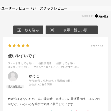
ユーザーレビュー
（2）
スタッフレビュー
絞り込み
表示：新しい順
2026.6.10
使いやすいです
フィット感
:とても良い
価格感
:普通
品質
:とても良い
満足度
:とても良い
次回もまた購入したいと思いますか
:はい
ゆうこ
年代:
50代
性別:
女性
職業:
会社員
お住まいの地域:
関東
色が強すぎないため、車の運転時、会社内での屋外通行時、ゴルフの
時など、いろいろな場所で気軽に着用しています。