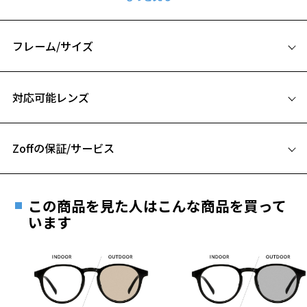
肌なじみの良いスクエア型リムレスサングラス。
20％濃度のグラデーションレンズで、目元を美しく演出します。
軽量チタン素材を採用し、長時間かけても疲れにくい仕様に。
フレーム/サイズ
アクセサリー感覚で楽しめる、機能性とトレンド感を兼ね備えた1本で
す。
サイズ
対応可能レンズ
※こちらの商品は度なし専用となります
52□17-140
A 片方のレンズ横幅：52mm
サングラス ページをみる
Zoffの保証/サービス
B ブリッジ(鼻部分)の横幅：17mm
【使用上の注意】
C テンプル(つる)の長さ：140mm
■高温(60℃以上)環境や急激な温度差は変形、表面層のひび割れの原
フレームとレンズの合計料金を知りたい方へ
因となります。炎天下の車内や砂浜等に放置しない様ご注意くださ
この商品を見た人はこんな商品を買って
い。
Zoffならではの安心サポート
います
価格シミュレーターはこちら
■傷をつけるような金属と一緒にしまわないようご注意ください。
品名：サングラス
安心1 フレーム１年間品質保証
レンズの材質：プラスチック（コーティング）
レンズカラー：Z-ROSE_PK20G/ピンク系
商品不良により生じた破損等の不具合は、お渡し
レンズ枠の材質：チタン（塗装）
日または発送日より１年間修理又は交換させて頂