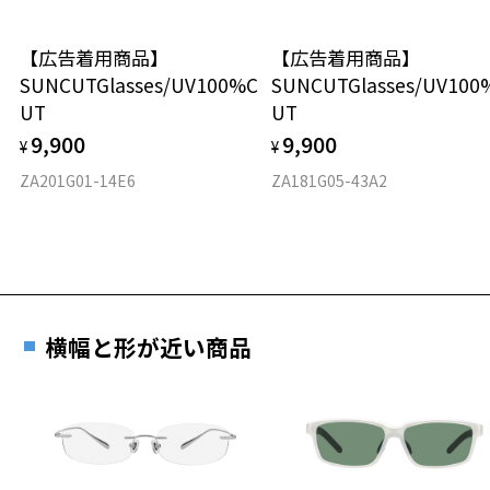
タイプ
【広告着用商品】
【広告着用商品】
スクエア
SUNCUTGlasses/UV100%C
SUNCUTGlasses/UV100
UT
UT
材質
9,900
9,900
¥
¥
フロント素材：チタン(塗装)
ZA201G01-14E6
ZA181G05-43A2
お気に入り
お気に入りに追加済です。
お気に入りリストは
こちら
横幅と形が近い商品