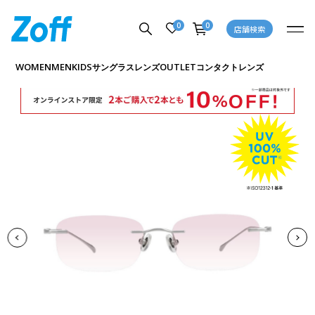
0
0
店舗検索
商品詳細ページへ
WOMEN
MEN
KIDS
OUTLET
サングラス
レンズ
コンタクトレンズ