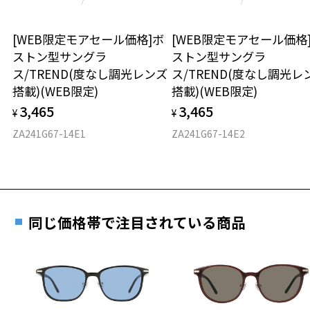
テンプルの材質：チタン（塗装）
きます。
可視光線透過率：80%
※保証期間内に交換が行われた場合、保証期間は初期の期間から
紫外線透過率：0.1%以下
[WEB限定モアセール価格]ボ
[WEB限定モアセール価格
延長されません。
UV100%CUT ※ISO12312-1基準
ストン型サングラ
ストン型サングラ
お持ちのZoffメガネサイズを確認するには？
ス/TREND(度なし調光レンズ
ス/TREND(度なし調光レ
株式会社インターメスティック
安心2 視力測定無料
搭載)(WEB限定)
搭載)(WEB限定)
ゾフ・カスタマーサポート
3,465
3,465
TEL: 0120-013-883
¥
¥
仕上がり寸法
視力の変化を早めに発見するために、定期的な視
力測定をおすすめいたします。
ZA241G67-14E1
ZA241G67-14E2
D 仕上がりの横幅：約135mm
E 仕上がりの縦幅：約34mm
安心3 かかり具合調整無料
重さ
フレームの歪みやかかり具合の調整・クリーニン
グは、全国のZoff店舗にていつでも対応いたしま
同じ価格帯で注目されている商品
す。
11g
※メガネ：デモレンズを外した重さ
※サングラス：レンズ込みの重さ
※着脱式サングラス：デモレンズ、アタッチメント込みの重さ
もっと見る