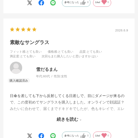
参考になった
0
Like!
0
2026.6.9
素敵なサングラス
フィット感
:とても良い
価格感
:とても良い
品質
:とても良い
満足度
:とても良い
次回もまた購入したいと思いますか
:はい
雪だるまん
年代:
60代
性別:
女性
日傘を差しても下から反射してくる日差しで、目にダメージが来るの
で、この度初めてサングラスを購入しました。オンラインで顔認証？
みたいに合わせて、届くまでドキドキでしたが、色もキレイで、エレ
ガントな雰囲気になり、周りにも似合うと言ってもらえて、紫外線カ
続きを読む
ットも充分で、大満足です。
度が入っていないので、主に通勤の行き帰りと、休日に出かける時は
ずっとかけています。お気に入りです。
参考になった
0
Like!
0