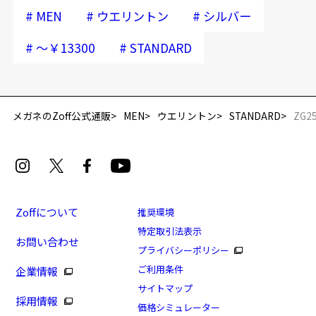
#
#
#
MEN
ウエリントン
シルバー
#
#
～￥13300
STANDARD
再入荷お知らせメールのお申し込み
「再入荷お知らせメール」はZoffオンラインストア会員さまのみ対象となります。
メガネのZoff公式通販
MEN
ウエリントン
STANDARD
ZG2
Zoffについて
推奨環境
特定取引法表示
お問い合わせ
プライバシーポリシー
トレンド感のあるウェリントン型チタンフレーム
ご利用条件
企業情報
商品番号：ZG253007-15E1/フレームカラー：シルバー/
サイトマップ
採用情報
単価：￥12,100
価格シミュレーター