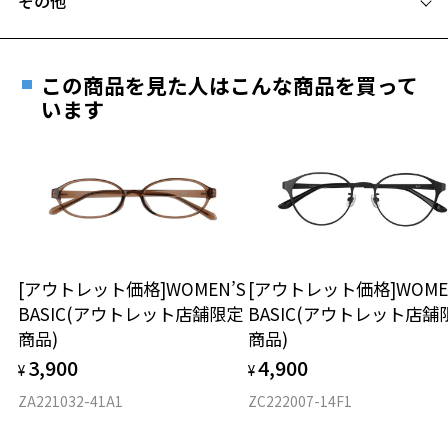
その他
Zoffならではの安心サポート
価格シミュレーターはこちら
遠近両用はZoffオンラインストアでは販売しておりません。
ご希望のお客さまは、「レンズ交換券」をお選びのうえ、
この商品を見た人はこんな商品を買って
安心1 フレーム１年間品質保証
最寄りのZoff実店舗にてレンズをお買い求めください。
います
※サングラスやパッケージ品では「レンズ交換券」はお選び
商品不良により生じた破損等の不具合は、お渡し
いただけません。「度無し」をお選びいただき実店舗へご相
日または発送日より１年間修理又は交換させて頂
談ください。
きます。
※保証期間内に交換が行われた場合、保証期間は初期の期間から
延長されません。
お持ちのZoffメガネサイズを確認するには？
＜メガネの度数情報がわからない方へ＞
安心2 視力測定無料
[アウトレット価格]WOMEN’S
[アウトレット価格]WOME
オンラインストアでフレームのみ購入して、
BASIC(アウトレット店舗限定
BASIC(アウトレット店舗
実店舗で度付きにできます
仕上がり寸法
視力の変化を早めに発見するために、定期的な視
商品)
商品)
ご購入時に「レンズ交換券」をお選びいただくと、実店舗で
力測定をおすすめいたします。
3,900
4,900
度数を測定のうえ、度付きレンズ（標準セットレンズ）へ無
¥
¥
D 仕上がりの横幅：約147mm
料交換いただけます。
E 仕上がりの縦幅：約35mm
安心3 かかり具合調整無料
ZA221032-41A1
ZC222007-14F1
詳しくはこちら
重さ
フレームの歪みやかかり具合の調整・クリーニン