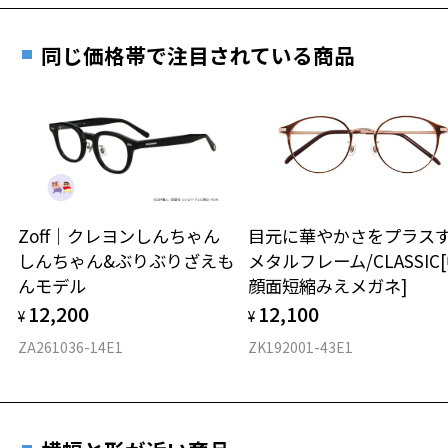
実店舗で度数を測定いただけます
グは、全国のZoff店舗にていつでも対応いたしま
お近くのZoff実店舗にて度数を測定いただけます（無料）。
す。
6.5g
同じ価格帯で注目されている商品
その際は記入用紙をダウンロードしてお使いください。
※メガネ：デモレンズを外した重さ
※サングラス：レンズ込みの重さ
※着脱式サングラス：デモレンズ、アタッチメント込みの重さ
ダウンロード
もっと見る
タイプ
ウエリントン
Zoff｜クレヨンしんちゃん
目元に華やかさをプラス
しんちゃん&ぶりぶりざえも
メタルフレーム/CLASSIC
材質
んモデル
顔面短縮みえメガネ]
フロント素材：チタン(塗装)
12,200
12,100
¥
¥
ZA261036-14E1
ZK192001-43E1