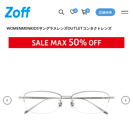
0
0
店舗検索
商品詳細ページへ
WOMEN
MEN
KIDS
OUTLET
サングラス
レンズ
コンタクトレンズ