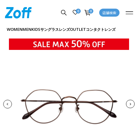
0
0
店舗検索
商品詳細ページへ
WOMEN
MEN
KIDS
OUTLET
サングラス
レンズ
コンタクトレンズ