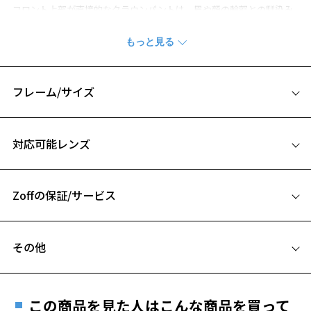
フロント上部が直接的なクラウンパントは、眉や顔の輪郭との馴染み
が良く、丸メガネに飽きた方や苦手な方にもオススメです。
※柄や色味の出方に個体差があり、画像と異なる場合がございます。
CLASSIC(クラシック) 特集ページをみる
フレーム/サイズ
※アウトレット商品は、販売から一定期間経過した商品などです。キ
サイズ
ズ、汚れなどがあるB級品ではございません。
対応可能レンズ
53□22-145
A 片方のレンズ横幅：53mm
お気に入り
Zoffの保証/サービス
B ブリッジ(鼻部分)の横幅：22mm
C テンプル(つる)の長さ：145mm
フレームとレンズの合計料金を知りたい方へ
お気に入りに追加済です。
その他
お気に入りリストは
こちら
Zoffならではの安心サポート
価格シミュレーターはこちら
遠近両用はZoffオンラインストアでは販売しておりません。
ご希望のお客さまは、「レンズ交換券」をお選びのうえ、
この商品を見た人はこんな商品を買って
安心1 フレーム１年間品質保証