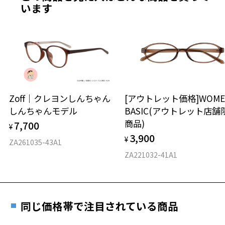
最寄りのZoff実店舗にてレンズをお買い求めください。
います
※サングラスやパッケージ品では「レンズ交換券」はお選び
商品不良により生じた破損等の不具合は、お渡し
いただけません。「度無し」をお選びいただき実店舗へご相
日または発送日より１年間修理又は交換させて頂
談ください。
きます。
※保証期間内に交換が行われた場合、保証期間は初期の期間から
延長されません。
お持ちのZoffメガネサイズを確認するには？
＜メガネの度数情報がわからない方へ＞
安心2 視力測定無料
Zoff｜クレヨンしんちゃん
[アウトレット価格]WOME
オンラインストアでフレームのみ購入して、
しんちゃんモデル
BASIC(アウトレット店舗
実店舗で度付きにできます
仕上がり寸法
視力の変化を早めに発見するために、定期的な視
商品)
7,700
ご購入時に「レンズ交換券」をお選びいただくと、実店舗で
¥
力測定をおすすめいたします。
3,900
度数を測定のうえ、度付きレンズ（標準セットレンズ）へ無
¥
D 仕上がりの横幅：約139mm
ZA261035-43A1
料交換いただけます。
E 仕上がりの縦幅：約50mm
安心3 かかり具合調整無料
ZA221032-41A1
詳しくはこちら
重さ
フレームの歪みやかかり具合の調整・クリーニン
実店舗で度数を測定いただけます
グは、全国のZoff店舗にていつでも対応いたしま
お近くのZoff実店舗にて度数を測定いただけます（無料）。
す。
11.3g
同じ価格帯で注目されている商品
その際は記入用紙をダウンロードしてお使いください。
※メガネ：デモレンズを外した重さ