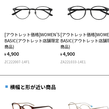
※サングラス：レンズ込みの重さ
※着脱式サングラス：デモレンズ、アタッチメント込みの重さ
ダウンロード
もっと見る
タイプ
ボストン
[アウトレット価格]WOMEN’S
[アウトレット価格]WOME
BASIC(アウトレット店舗限定
BASIC(アウトレット店舗
材質
商品)
商品)
フロント素材：ステンレス
4,900
4,900
¥
¥
ZC222007-14F1
ZA221033-14E1
横幅と形が近い商品