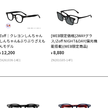
き下ろしイラストを使用したメガネ拭きとオリジナルメガネケースが
属します。
商品不良により生じた破損等の不具合は、お渡し日または発送
日より１年間修理又は交換させて頂きます。
※保証期間内に交換が行われた場合、保証期間は初期の期間から延長されま
 金城宗幸 ・ ノ村優介 ・ 講談社／ 「 ブルーロック 」 製作委員会
せん。
off | ブルーロック 特設ページをみる
安心2 視力測定無料
Zoff｜クレヨンしんちゃん
[WEB限定価格]2WAYグラ
お持ちのZoffメガネサイズを確認するには？
柄や色味の出方に個体差があり、画像と異なる場合がございます。
視力の変化を早めに発見するために、定期的な視力測定をおす
しんちゃん&ぶりぶりざえも
ス/Zoff NIGHT&DAY(偏光機
すめいたします。
んモデル
能搭載)(WEB限定商品)
品に関する注意事項
12,200
8,880
上がり寸法
¥
¥
画像は開発中のものにつき、実際の仕様とは若干異なる場合がありま
安心3 かかり具合調整無料
。
ZA261036-14E1
ZN201G05-14F1
 仕上がりの横幅：約145mm
フレームの歪みやかかり具合の調整・クリーニングは、全国の
 仕上がりの縦幅：約49mm
ガネフレームに関する注意事項
Zoff店舗にていつでも対応いたします。
メガネフレームには、購入点数分の「レンズ交換券」が付属いたしま
さ
。
本国内のZoff 店舗にて「度無しレンズ」「度入りレンズ」への交換を
もっと見る
.3g
願いします。
メガネ：デモレンズを外した重さ
サングラス：レンズ込みの重さ
レンズ交換券とは】
着脱式サングラス：デモレンズ、アタッチメント込みの重さ
ガネフレームご購入後、店舗にて1 回のみ「セットレンズ」に交換で