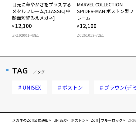
目元に華やかさをプラスする
MARVEL COLLECTION
メタルフレーム/CLASSIC[中
SPIDER-MAN ボストン型フ
顔面短縮みえメガネ]
レーム
12,100
12,100
¥
¥
ZK192001-43E1
ZC261013-72E1
TAG
／ タグ
#
UNISEX
#
ボストン
#
ブラウン(デミ
メガネのZoff公式通販
UNISEX
ボストン
Zoff | ブルーロック
ZF2