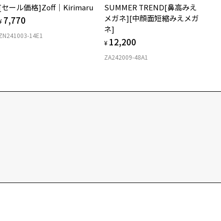
ます。
[セール価格]Zoff｜Kirimaru
SUMMER TREND[鼻高みえ
メガネ][中顔面短縮みえメガ
7,770
¥
予約時の注意事項＞
ネ]
ZN241003-14E1
当商品は先行予約商品のため、通常商品又は他の予約商品と同時購入
12,200
¥
きません。本コレクション同士は同時購入可能です。
ZA242009-48A1
当商品は予約商品です。予約期間中はマイページからのキャンセルが
能ですが、予約終了後はキャンセル・返品ともに承ることができませ
。
当商品は各種割引クーポン、キャンペーンの対象外です。
別々にご注文、ご予約頂いた場合、まとめて発送することはできませ
。また、送料は各ご注文ごとに発生いたしますので、ご了承くださ
。
お支払い方法について＞
当商品は「クレジットカード」のみの決済です。
クレジットカードの引き落としは、商品発送以降となります。
カード会社により引き落とし時期が異なります。
予約期間中にご予約のお客様は、
2027年1月に有効期限が切れるクレ
ットカード
では、出荷時のご請求ができない為、出荷時に代引き決済