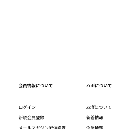
に
意
・
ー
す
な
の
す
で
・
な
・
ー
・
会員情報について
Zoffについて
ら
分
ログイン
Zoffについて
デ
き
新規会員登録
新着情報
引
本
メールマガジン配信設定
企業情報