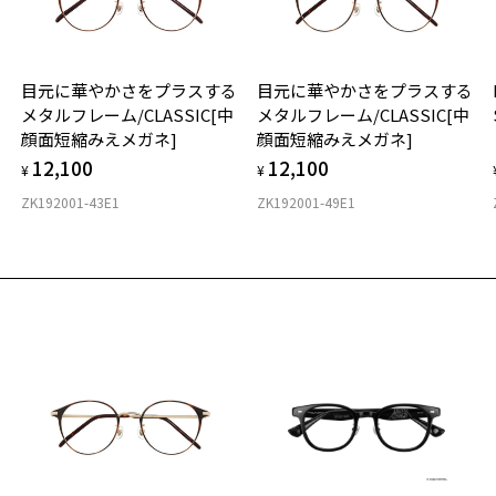
お気に入りリストは
こちら
き
タ
※
す
目元に華やかさをプラスする
目元に華やかさをプラスする
・
メタルフレーム/CLASSIC[中
メタルフレーム/CLASSIC[中
詳
材
顔面短縮みえメガネ]
顔面短縮みえメガネ]
12,100
12,100
※
¥
¥
フ
※
ZK192001-43E1
ZK192001-49E1
の
く
※
※
す
※
（
※
や
入
予
※