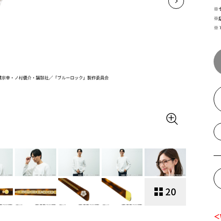
※
※
※
20
＜