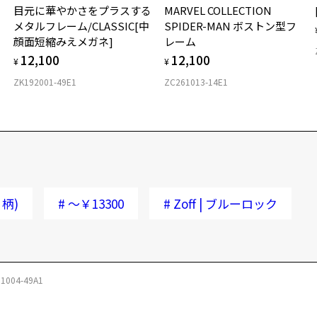
ね
目元に華やかさをプラスする
MARVEL COLLECTION
メタルフレーム/CLASSIC[中
SPIDER-MAN ボストン型フ
＜
顔面短縮みえメガネ]
レーム
・
12,100
12,100
¥
¥
で
ZK192001-49E1
ZC261013-14E1
・
可
ん
・
・
ん
い
柄)
#
～￥13300
#
Zoff | ブルーロック
＜
・
※
※
61004-49A1
・
ジ