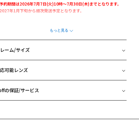
予約期間は2026年7月7日(火)10時～7月30日(木)までとなります。
2027年1月下旬から順次発送予定となります。
off | ブルーロック
人気TVアニメ『ブルーロック』とのコラボレーションが実現しまし
。
人のキャラクターのイメージカラーや鎖のモチーフを取り入れたフレー
レーム/サイズ
。
き下ろしイラストを使用したメガネ拭きやオリジナルメガネケースも
イズ
属します。
応可能レンズ
□21-145
蜂楽 廻モデル】
 片方のレンズ横幅：52mm
獄をイメージさせる「鎖」、キャラクターを印象付ける「瞳」、ブル
 ブリッジ(鼻部分)の横幅：21mm
offの保証/サービス
ロックを象徴するマーク。
 テンプル(つる)の長さ：145mm
ブルーロック』の作中で印象的に登場する3つのモチーフを各キャラク
フレームとレンズの合計料金を知りたい方へ
ーに合わせて落とし込みました。
たつるの内側には「MEGURU BACHIRA」の印字、つる先には彼を連想
Zoffならではの安心サポート
価格シミュレーターはこちら
せるカラーをあしらいました
付属品】
安心1 フレーム１年間品質保証