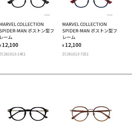
るチケットです。
イプ
セットレンズとは屈折率1.55 球面設計、UV380、単焦点のレンズで
。
ボストン
MARVEL COLLECTION
MARVEL COLLECTION
度付きメガネ、度なしメガネどちらも作成できます。
SPIDER-MAN ボストン型フ
SPIDER-MAN ボストン型フ
しくは
こちら
をご確認ください。
質
レーム
レーム
12,100
12,100
レンズ交換券は商品発送から6か月間有効です。
¥
¥
ロント素材：アセテート
セットレンズ以外の薄型レンズ、遠近両用レンズ、カラーレンズなど
ZC261013-14E1
ZC261013-72E1
オプションレンズへ交換する場合は、別料金を頂戴いたします。詳し
は、
こちら
をご確認ください。
日本国内のZoff店舗のみ、レンズ交換を承っております。
レンズの種類や度数によって、即日お渡しできない場合もございま
。あらかじめご了承ください。
お客様の度数情報及び店舗での視力測定内容によっては「0円レンズ
セットレンズ）」での作成ができない場合がございます。
弊社使用の「0円レンズ（セットレンズ）」での製作範囲を超えた場合
処方箋作成による特殊レンズなどでの作成が不可の場合は、誠に恐れ
りますがオプションレンズ(有料)での対応をさせていただきますので
めご了承ください。
ゾフオンラインストアを介してのレンズ交換、調整はお受付いたしか