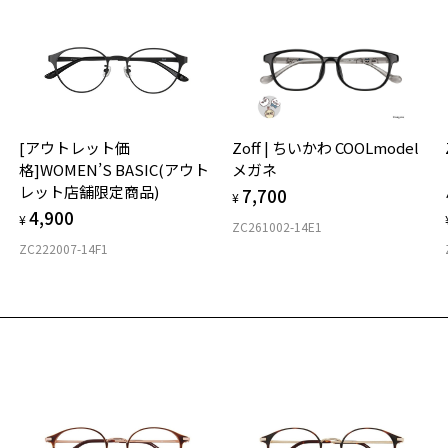
描
付
©
Z
[アウトレット価
Zoff | ちいかわ COOLmodel
※
格]WOMEN’S BASIC(アウト
メガネ
レット店舗限定商品)
7,700
¥
商
4,900
仕
¥
・
ZC261002-14E1
す
ZC222007-14F1
D
E
メ
・
重
す
日
お気に入り
21
お
商品詳細ページへ
※
※
【
お気に入りに追加済です。
※
メ