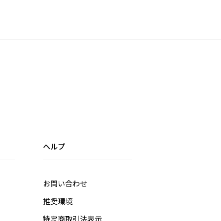
変更、またはキャンセルとさせていただく場合がございますのでご注
ください。
ご予約商品は、カード会社による決済与信チェック(オーソリ)でエラ
がない場合に発送および決済金額の請求をさせていただいておりま
。
お、決済与信チェック(オーソリ)時にエラーとなった場合はシステム
関係上、弊社にてカード情報の更新や他のクレジットカードに変更を
ることができないため、発送可能な【宅急便 e コレクト(代金引換)】
発送させていただきます。予めご了承ください。
代引き決済に変更させていただいた際の代引き手数料はお客様負担と
りますのでご了承ください。
ご注文から発送にお時間がかかる為、定期的にクレジットカードのオ
ソリ(与信)を数回取得させていただきます。
デビットカードなどのデポジット式カードの場合、商品を注文してか
ヘルプ
配送される時まで「口座よりご注文金額の引き落とし（カード与信
）」→「返金」→「引き落とし」が繰り返されてしまいます。
お問い合わせ
ビットカードは、カードの特性上、予約商品を注文した場合、即時引
落としが行われます。また、サイト混雑時に注文した場合など複数回
推奨環境
き落としが発生する可能性がございます。
来の請求金額に加えて、さらに引き落としが発生した場合、余剰分の
特定商取引法表示