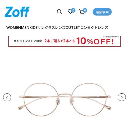
0
0
店舗検索
商品詳細ページへ
WOMEN
MEN
KIDS
OUTLET
サングラス
レンズ
コンタクトレンズ