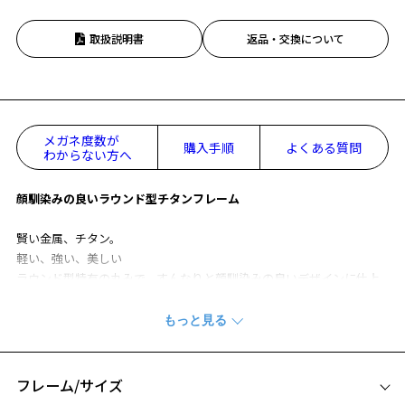
取扱説明書
返品・交換について
メガネ度数が
購入手順
よくある質問
わからない方へ
顔馴染みの良いラウンド型チタンフレーム
賢い金属、チタン。
軽い、強い、美しい
ラウンド型特有の丸みで、すんなりと顔馴染みの良いデザインに仕上
げた1本です。
軽量素材を使用し、長時間かけても耳や鼻への負担が少ないため、快
適なかけ心地を実現。
汗や湿気に強く、耐食性に優れ、 強度が高く丈夫なためタイムレスに
長くご愛用いただけます。
フレーム/サイズ
特徴的な大きめサイズは小顔効果も抜群。