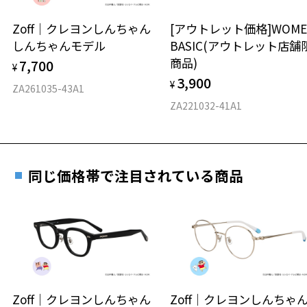
＜メガネの度数情報がわからない方へ＞
安心2 視力測定無料
Zoff｜クレヨンしんちゃん
[アウトレット価格]WOME
オンラインストアでフレームのみ購入して、
しんちゃんモデル
BASIC(アウトレット店舗
実店舗で度付きにできます
仕上がり寸法
視力の変化を早めに発見するために、定期的な視
商品)
7,700
ご購入時に「レンズ交換券」をお選びいただくと、実店舗で
¥
力測定をおすすめいたします。
3,900
度数を測定のうえ、度付きレンズ（標準セットレンズ）へ無
¥
D 仕上がりの横幅：約139mm
ZA261035-43A1
料交換いただけます。
E 仕上がりの縦幅：約50mm
安心3 かかり具合調整無料
ZA221032-41A1
詳しくはこちら
重さ
フレームの歪みやかかり具合の調整・クリーニン
実店舗で度数を測定いただけます
グは、全国のZoff店舗にていつでも対応いたしま
お近くのZoff実店舗にて度数を測定いただけます（無料）。
す。
7g
同じ価格帯で注目されている商品
その際は記入用紙をダウンロードしてお使いください。
※メガネ：デモレンズを外した重さ
※サングラス：レンズ込みの重さ
※着脱式サングラス：デモレンズ、アタッチメント込みの重さ
ダウンロード
もっと見る
タイプ
ラウンド
Zoff｜クレヨンしんちゃん
Zoff｜クレヨンしんち