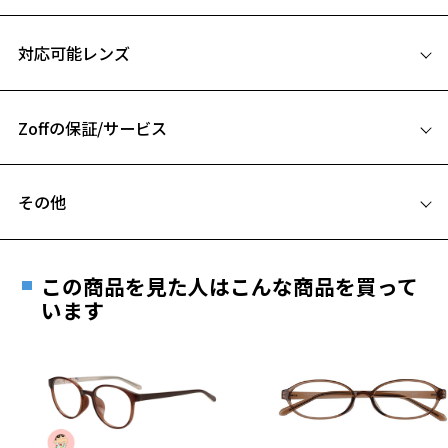
シーンを選ばず、普段使いにもおすすめです。
サイズ
対応可能レンズ
チタンページをみる
53□20-145
A 片方のレンズ横幅：53mm
※柄や色味の出方に個体差があり、画像と異なる場合がございます。
Zoffの保証/サービス
B ブリッジ(鼻部分)の横幅：20mm
C テンプル(つる)の長さ：145mm
フレームとレンズの合計料金を知りたい方へ
お気に入り
その他
Zoffならではの安心サポート
価格シミュレーターはこちら
遠近両用はZoffオンラインストアでは販売しておりません。
お気に入りに追加済です。
ご希望のお客さまは、「レンズ交換券」をお選びのうえ、
お気に入りリストは
こちら
この商品を見た人はこんな商品を買って
安心1 フレーム１年間品質保証
最寄りのZoff実店舗にてレンズをお買い求めください。
います
※サングラスやパッケージ品では「レンズ交換券」はお選び
商品不良により生じた破損等の不具合は、お渡し
いただけません。「度無し」をお選びいただき実店舗へご相
日または発送日より１年間修理又は交換させて頂
談ください。
きます。
※保証期間内に交換が行われた場合、保証期間は初期の期間から
延長されません。
お持ちのZoffメガネサイズを確認するには？