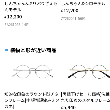
しんちゃん&ぶりぶりざえも
しんちゃん&シロモデル
材質
んモデル
12,200
¥
フロント素材：チタン(塗装)
12,200
¥
ZY262041-56F1
ZA261036-14E1
横幅と形が近い商品
知的な印象のラウンド型チタ
[再値下げセール価格]洗
ンフレーム[中顔面短縮みえメ
れた印象のメタルフレー
ガネ]
5,940
¥