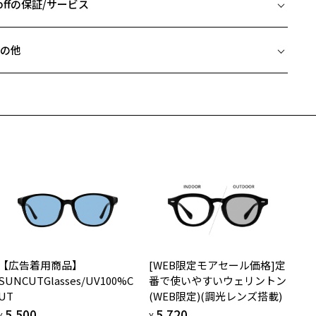
 ブリッジ(鼻部分)の横幅：19mm
offの保証/サービス
 テンプル(つる)の長さ：145mm
柄や色味の出方に個体差があり、画像と異なる場合がございます。
フレームとレンズの合計料金を知りたい方へ
の他
度付きサングラスに関する注意事項＞
Zoffならではの安心サポート
価格シミュレーターはこちら
サングラスの度付きは追加料金がかかります。
近両用はZoffオンラインストアでは販売しておりません。
度付きにした場合、レンズ色、機能が変更となります。
希望のお客さまは、「レンズ交換券」をお選びのうえ、
度付きサングラスをお求めの際は、レンズ選択画面にて度数入力後、
安心1 フレーム１年間品質保証
寄りのZoff実店舗にてレンズをお買い求めください。
ンズオプションでカラーをお選びください。
サングラスやパッケージ品では「レンズ交換券」はお選びいただけま
商品不良により生じた破損等の不具合は、お渡し日または発送
ん。
日より１年間修理又は交換させて頂きます。
名：サングラス
度無し」をお選びいただき実店舗へご相談ください。
※保証期間内に交換が行われた場合、保証期間は初期の期間から延長されま
ンズの材質：プラスチック(コーティング)
せん。
ンズ枠の材質：ニッケル合金(塗装)
ンプルの材質：チタン(塗装)
安心2 視力測定無料
メガネの度数情報がわからない方へ＞
視光線透過率：51%
お持ちのZoffメガネサイズを確認するには？
外線透過率：0.1%以下 (紫外線カット率：99.9%以上)
視力の変化を早めに発見するために、定期的な視力測定をおす
ンラインストアでフレームのみ購入して、
ンズカラー：アンドラB / ブラウン系
すめいたします。
店舗で度付きにできます
用上の注意：高温のところに置いたり、傷をつけるような金属と一緒
【広告着用商品】
[WEB限定モアセール価格]定
購入時に「レンズ交換券」をお選びいただくと、実店舗で度数を測定
上がり寸法
しまわないようご注意下さい。
安心3 かかり具合調整無料
SUNCUTGlasses/UV100%C
番で使いやすいウェリントン
うえ、
UT
(WEB限定)(調光レンズ搭載)
付きレンズ（標準セットレンズ）へ無料交換いただけます。
 仕上がりの横幅：約143mm
実店舗でサングラスまたはパッケージ商品等のレンズ交換について＞
フレームの歪みやかかり具合の調整・クリーニングは、全国の
5,500
5,720
しくはこちら
 仕上がりの縦幅：約49mm
¥
¥