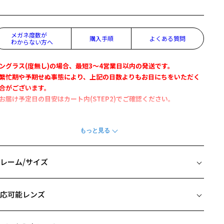
メガネ度数が
購入手順
よくある質問
わからない方へ
ングラス(度無し)の場合、最短3～4営業日以内の発送です。
繁忙期や予期せぬ事態により、上記の日数よりもお日にちをいただく
合がございます。
お届け予定日の目安はカート内(STEP2)でご確認ください。
Zoff PEANUTS COLLECTION』
めだスヌーピーフェスティバル2024にて先行発売したサングラスが登
！
レーム/サイズ
チ先のスヌーピーシルエットとヨロイからテンプルにかけての肉球が
ュートなサングラス。
イズ
きめのボストンシェイプは顔馴染みも良く、コーディネートのワンポ
応可能レンズ
ントにおすすめです。
□19-145
 片方のレンズ横幅：53mm
EANUT COLLECTION 特設ページはこちら