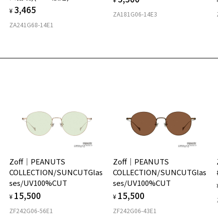
2
3,465
¥
を
ZA181G06-14E3
実
重
戴
ZA241G68-14E1
お
お気に入り
店
そ
20
入
商品詳細ページへ
ご
※
お気に入りに追加済です。
※
フ
お気に入りリストは
こちら
※
商
ル
タ
(
材
フ
Zoff│PEANUTS
Zoff│PEANUTS
COLLECTION/SUNCUTGlas
COLLECTION/SUNCUTGlas
ses/UV100%CUT
ses/UV100%CUT
15,500
15,500
¥
¥
ZF242G06-56E1
ZF242G06-43E1