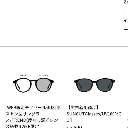
B
Z
C
※
そ
＜
※
遠
※
ご
※
最
レ
※
せ
品
「
レ
レ
テ
＜
可
紫
オ
レ
実
使
[WEB限定モアセール価格]ボ
【広告着用商品】
ご
仕
に
ストン型サングラ
SUNCUTGlasses/UV100%C
の
ス/TREND(度なし調光レン
UT
度
D
＜
ズ搭載)(WEB限定)
5,500
詳
E
¥