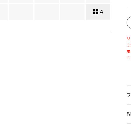
4
サ
※
場
※
『
う
場
フ
バ
キ
サ
大
対
イ
53
A
P