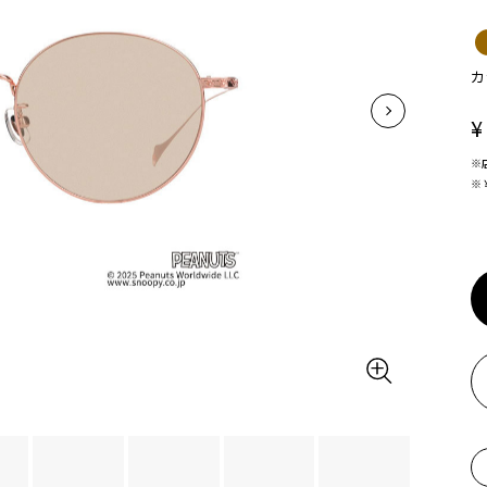
カ
¥
※
※