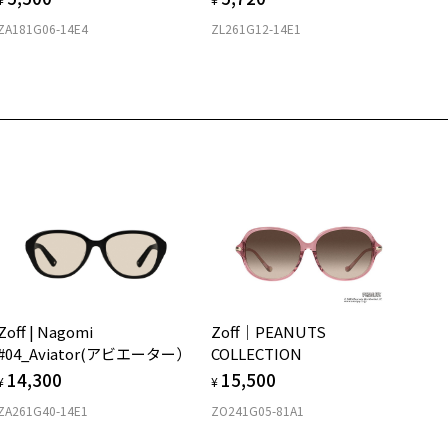
024年3月1日から、店頭に商品をお持ち込みいただいて、レンズ交換
Zoff店舗にていつでも対応いたします。
される場合は、レンズ代金の他に3,300円(税込)の加工賃を追加で頂
ZA181G06-14E4
ZL261G12-14E1
店舗で度数を測定いただけます
さ
する場合がございます。
近くのZoff実店舗にて度数を測定いただけます（無料）。
頭でレンズ交換をされるお客様は、商品発送から6か月以内に、ご購
の際は記入用紙をダウンロードしてお使いください。
もっと見る
.2g
した商品本体と発送日がわかる【商品発送メール】を店頭スタッフに
提示いだければ、初回に限り加工賃はかかりませんので、必ずスタッ
メガネ：デモレンズを外した重さ
ダウンロード
サングラス：レンズ込みの重さ
にご提示ください。
着脱式サングラス：デモレンズ、アタッチメント込みの重さ
品発送から6か月を過ぎた場合、又はお客様からの【商品発送メー
】のご提示が無かった場合、レンズ代金の他に加工賃として3,300円
イプ
税込)を頂戴いたしますので、予めご了承ください。
ボストン
質
ロント素材：メタル/β-Ti
Zoff | Nagomi
Zoff│PEANUTS
#04_Aviator(アビエーター）
COLLECTION
14,300
15,500
¥
¥
ZA261G40-14E1
ZO241G05-81A1