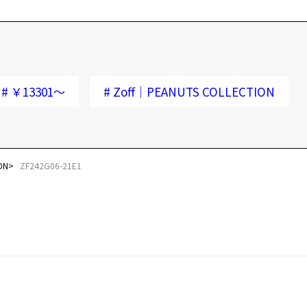
#
￥13301～
#
Zoff│PEANUTS COLLECTION
ON
ZF242G06-21E1