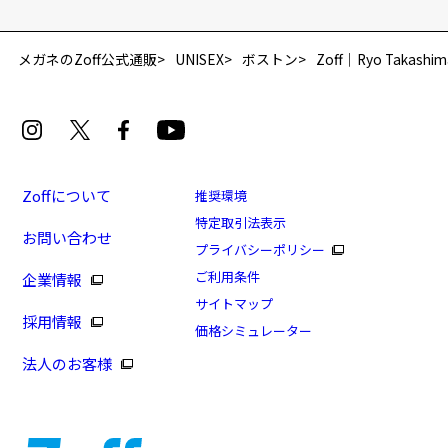
「再入荷お知らせメール」はZoffオンラインストア会員さまのみ対象となります。
メガネのZoff公式通販
UNISEX
ボストン
Zoff｜Ryo Takashim
Zoffについて
推奨環境
特定取引法表示
お問い合わせ
プライバシーポリシー
[再値下げセール価格]Zoff｜Ryo Takashima
ご利用条件
企業情報
商品番号：ZF242G02-15E1/フレームカラー：シルバー/
サイトマップ
採用情報
単価：￥7,770
価格シミュレーター
法人のお客様
ログインして申し込む