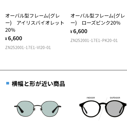
務めるなど、 枠に囚われない、幅広い活動が世界中から注目を集めて
材質
いる。 現在、SNSの総フォロワー数は、約50万人を越える。
オーバル型フレーム(グレ
オーバル型フレーム(グレ
ー) アイリスバイオレット
ー) ローズピンク20％
フロント素材：メタル
※柄や色味の出方に個体差があり、画像と異なる場合がございます。
20％
6,600
¥
Zoff｜Ryo Takashima 特設ページをみる
6,600
¥
ZN252001-17E1-PK20-01
ZN252001-17E1-VI20-01
品名：サングラス
レンズの材質：プラスチック(コーティング)
レンズ枠の材質：ニッケル合金(塗装)
テンプルの材質：ニッケル合金(塗装)
可視光線透過率：69%
紫外線透過率：0.1%以下 (紫外線カット率：99.9%以上)
横幅と形が近い商品
レンズカラー：ライトグレー / グレー系
使用上の注意：高温のところに置いたり、傷をつけるような金属と一
緒にしまわないようご注意下さい。
＜実店舗でサングラスまたはパッケージ商品等のレンズ交換について
＞
2024年3月1日から、店頭に商品をお持ち込みいただいて、レンズ交換
をされる場合は、レンズ代金の他に3,300円(税込)の加工賃を追加で頂