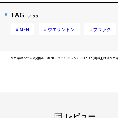
TAG
／ タグ
#
MEN
#
ウエリントン
#
ブラック
メガネのZoff公式通販
MEN
ウエリントン
FLIP UP (跳ね上げ式メ
レビュー