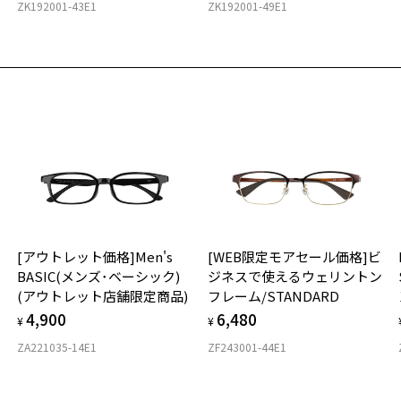
ZK192001-43E1
ZK192001-49E1
ウトレット価格]手元も遠くもかけ外し不要のウェリントン/FLIP
商品詳細ページへ
WEB限定商品)
お気に入りに追加済です。
号：ZF242010-14E1/フレームカラー：ブラック/単価：￥12,320
お気に入りリストは
こちら
ログインして申し込む
再入荷された際にメールでお知らせします。
ビスは商品の購入をお約束するものではありません。
の商品が再入荷しない場合もございますので予めご了承ください。
荷お知らせメール」はZoffオンラインストアで取り扱っている商品が対象となります。
への再入荷ではございませんのでご了承ください。
品に関しては、メール配信後、即完売する場合がございます。
[アウトレット価格]Men's
[WEB限定モアセール価格]ビ
BASIC(メンズ･ベーシック)
ジネスで使えるウェリントン
(アウトレット店舗限定商品)
フレーム/STANDARD
4,900
6,480
¥
¥
ZA221035-14E1
ZF243001-44E1