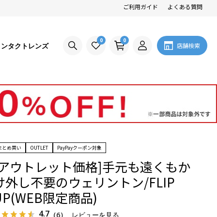
ご利用ガイド
よくある質問
0
0
コンタクトレンズ
店舗検索
まとめ買い
OUTLET
PayPayクーポン対象
[アウトレット価格]手元も遠くもか
け外し不要のウェリントン/FLIP
UP(WEB限定商品)
4.7
（6）
レビューを見る