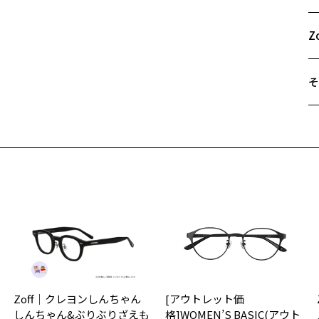
55
ビ
A
で
B
Z
C
※
※
そ
F
遠
ご
※
最
ズ
※
せ
「
＜
オ
実
Zoff｜クレヨンしんちゃん
[アウトレット価
ご
仕
しんちゃん&ぶりぶりざえも
格]WOMEN’S BASIC(アウト
の