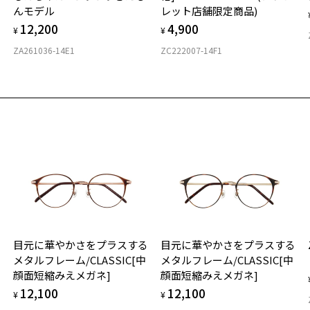
んモデル
レット店舗限定商品)
度
D
12,200
4,900
詳
E
¥
¥
ZA261036-14E1
ZC222007-14F1
実
重
お
そ
25
※
※
※
タ
荷お知らせメールのお申し込み
お知らせメール」はZoffオンラインストア会員さまのみ対象となります。
材
目元に華やかさをプラスする
目元に華やかさをプラスする
フ
メタルフレーム/CLASSIC[中
メタルフレーム/CLASSIC[中
顔面短縮みえメガネ]
顔面短縮みえメガネ]
12,100
12,100
¥
¥
お気に入り