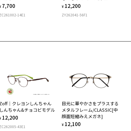
7,700
12,200
付きレンズ（標準セットレンズ）へ無料交換いただけます。
 仕上がりの横幅：約146mm
¥
¥
フレームの歪みやかかり具合の調整・クリーニングは、全国の
しくはこちら
 仕上がりの縦幅：約40mm
ZC261002-14E1
ZY262041-56F1
Zoff店舗にていつでも対応いたします。
店舗で度数を測定いただけます
さ
近くのZoff実店舗にて度数を測定いただけます（無料）。
の際は記入用紙をダウンロードしてお使いください。
もっと見る
.8g
メガネ：デモレンズを外した重さ
ダウンロード
サングラス：レンズ込みの重さ
着脱式サングラス：デモレンズ、アタッチメント込みの重さ
イプ
ウエリントン
質
Zoff｜クレヨンしんちゃん
目元に華やかさをプラスする
ロント素材：メタル/アセテート
しんちゃん&チョコビモデル
メタルフレーム/CLASSIC[中
顔面短縮みえメガネ]
12,200
¥
12,100
¥
ZC262005-43E1