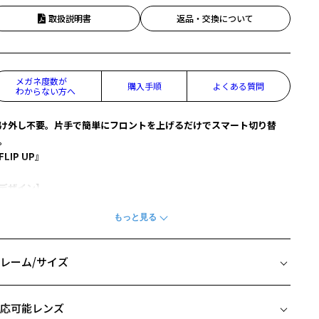
取扱説明書
返品・交換について
メガネ度数が
購入手順
よくある質問
わからない方へ
け外し不要。片手で簡単にフロントを上げるだけでスマート切り替
。
FLIP UP』
デザイン】
元を見て、遠くを見て、日常で何度となく繰り返すこの行為が、リー
ィンググラスをかけているとなんとも煩わしい。
けはずしを不要にするフリップアップのデザインで、快適にしてスタ
リッシュな視生活を実現します。
レーム/サイズ
来の跳ね上げメガネのデザインを一新し、機能部分を目立たないよう
設計。
イズ
応可能レンズ
スタイリングポイント】