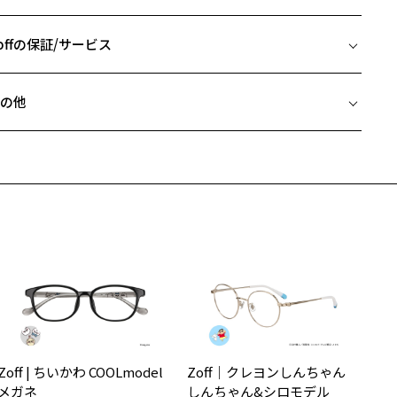
□18-147
ジネススタイルにも休日スタイルにもお使いいただきやすいデザイン
 片方のレンズ横幅：55mm
す。
 ブリッジ(鼻部分)の横幅：18mm
offの保証/サービス
 テンプル(つる)の長さ：147mm
柄や色味の出方に個体差があり、画像と異なる場合がございます。
フレームとレンズの合計料金を知りたい方へ
度数によっては作製できない場合がございます。
の他
Zoffならではの安心サポート
価格シミュレーターはこちら
LIP UP ページをみる
近両用はZoffオンラインストアでは販売しておりません。
希望のお客さまは、「レンズ交換券」をお選びのうえ、
アウトレット商品は、販売から一定期間経過した商品などです。キ
安心1 フレーム１年間品質保証
寄りのZoff実店舗にてレンズをお買い求めください。
、汚れなどがあるB級品ではございません。
サングラスやパッケージ品では「レンズ交換券」はお選びいただけま
商品不良により生じた破損等の不具合は、お渡し日または発送
ん。
日より１年間修理又は交換させて頂きます。
度無し」をお選びいただき実店舗へご相談ください。
※保証期間内に交換が行われた場合、保証期間は初期の期間から延長されま
せん。
安心2 視力測定無料
メガネの度数情報がわからない方へ＞
お持ちのZoffメガネサイズを確認するには？
視力の変化を早めに発見するために、定期的な視力測定をおす
ンラインストアでフレームのみ購入して、
すめいたします。
店舗で度付きにできます
Zoff | ちいかわ COOLmodel
Zoff｜クレヨンしんちゃん
購入時に「レンズ交換券」をお選びいただくと、実店舗で度数を測定
上がり寸法
安心3 かかり具合調整無料
メガネ
しんちゃん&シロモデル
うえ、