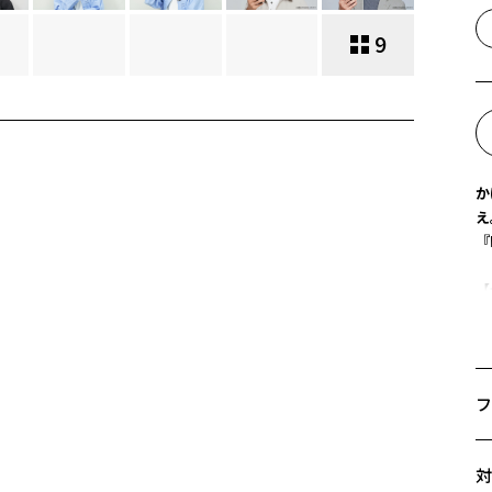
9
か
え
『
【
手
デ
か
イ
フ
従
に
サ
対
【