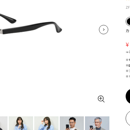
ZF
カ
¥
¥
※
※
※
※