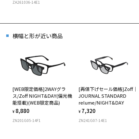
ZA261036-14E1
[ア
UP(
商品番
横幅と形が近い商品
※商品が
※本サー
※ご希望
※「再入
店舗
※人気商
[WEB限定価格]2WAYグラ
[再値下げセール価格]Zoff｜
ス/Zoff NIGHT&DAY(偏光機
JOURNAL STANDARD
能搭載)(WEB限定商品)
relume/NIGHT&DAY
8,880
7,320
¥
¥
ZN201G05-14F1
ZN241G07-14E1