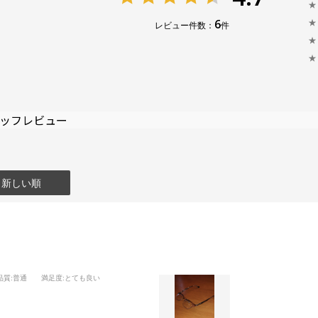
★
6
★
レビュー件数：
件
★
★
ッフレビュー
：新しい順
品質
:普通
満足度
:とても良い