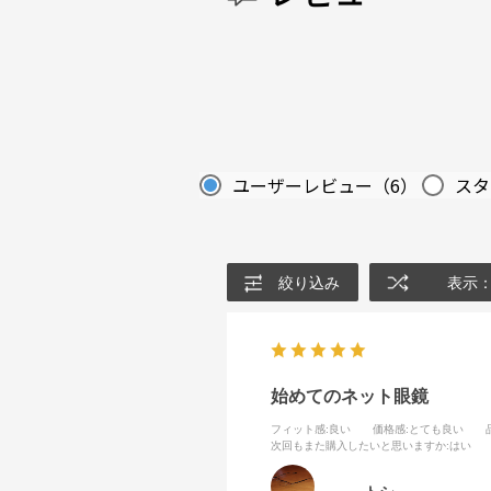
ユーザーレビュー
（6）
スタ
絞り込み
表示
始めてのネット眼鏡
フィット感
:良い
価格感
:とても良い
次回もまた購入したいと思いますか
:はい