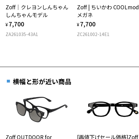
Zoff｜クレヨンしんちゃん
Zoff | ちいかわ COOLmod
しんちゃんモデル
メガネ
材質
7,700
7,700
¥
¥
フロント素材：アセテート
ZA261035-43A1
ZC261002-14E1
横幅と形が近い商品
Zoff OUTDOOR for
[再値下げセール価格]Zof