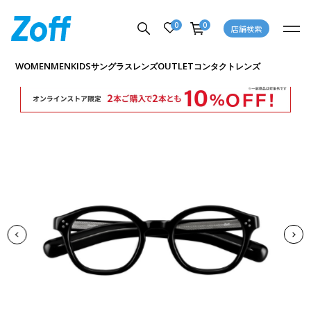
0
0
店舗検索
商品詳細ページへ
WOMEN
MEN
KIDS
OUTLET
サングラス
レンズ
コンタクトレンズ