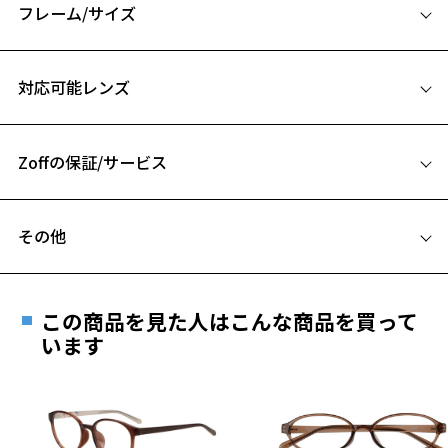
フレーム/サイズ
【デザイン】
アメリカのクラシックデザインがベースのヴィンテージ。
サイズ
シェイプやサイズ感に遊び心を加えトレンド感満載です。
対応可能レンズ
48□23-145
※柄や色味の出方に個体差があり、画像と異なる場合がございます。
A 片方のレンズ横幅：48mm
EYE LOVE TRAD ページをみる
Zoffの保証/サービス
B ブリッジ(鼻部分)の横幅：23mm
C テンプル(つる)の長さ：145mm
フレームとレンズの合計料金を知りたい方へ
お気に入り
その他
Zoffならではの安心サポート
価格シミュレーターはこちら
遠近両用はZoffオンラインストアでは販売しておりません。
お気に入りに追加済です。
ご希望のお客さまは、「レンズ交換券」をお選びのうえ、
この商品を見た人はこんな商品を買って
お気に入りリストは
こちら
安心1 フレーム１年間品質保証
最寄りのZoff実店舗にてレンズをお買い求めください。
います
※サングラスやパッケージ品では「レンズ交換券」はお選び
商品不良により生じた破損等の不具合は、お渡し
いただけません。「度無し」をお選びいただき実店舗へご相
日または発送日より１年間修理又は交換させて頂
談ください。
きます。
※保証期間内に交換が行われた場合、保証期間は初期の期間から