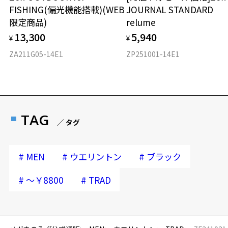
FISHING(偏光機能搭載)(WEB
JOURNAL STANDARD
限定商品)
relume
13,300
5,940
¥
¥
ZA211G05-14E1
ZP251001-14E1
TAG
／ タグ
#
#
#
MEN
ウエリントン
ブラック
#
#
～￥8800
TRAD
再入荷お知らせメールのお申し込み
「再入荷お知らせメール」はZoffオンラインストア会員さまのみ対象となります。