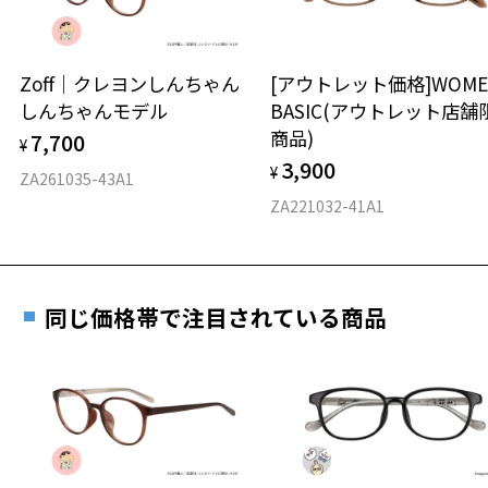
延長されません。
お持ちのZoffメガネサイズを確認するには？
＜メガネの度数情報がわからない方へ＞
安心2 視力測定無料
Zoff｜クレヨンしんちゃん
[アウトレット価格]WOME
オンラインストアでフレームのみ購入して、
しんちゃんモデル
BASIC(アウトレット店舗
実店舗で度付きにできます
仕上がり寸法
視力の変化を早めに発見するために、定期的な視
商品)
7,700
ご購入時に「レンズ交換券」をお選びいただくと、実店舗で
¥
力測定をおすすめいたします。
3,900
度数を測定のうえ、度付きレンズ（標準セットレンズ）へ無
¥
D 仕上がりの横幅：約142mm
ZA261035-43A1
料交換いただけます。
E 仕上がりの縦幅：約47mm
安心3 かかり具合調整無料
ZA221032-41A1
詳しくはこちら
重さ
フレームの歪みやかかり具合の調整・クリーニン
実店舗で度数を測定いただけます
グは、全国のZoff店舗にていつでも対応いたしま
お近くのZoff実店舗にて度数を測定いただけます（無料）。
す。
32.8g
同じ価格帯で注目されている商品
その際は記入用紙をダウンロードしてお使いください。
※メガネ：デモレンズを外した重さ
※サングラス：レンズ込みの重さ
※着脱式サングラス：デモレンズ、アタッチメント込みの重さ
ダウンロード
もっと見る
タイプ
ウエリントン