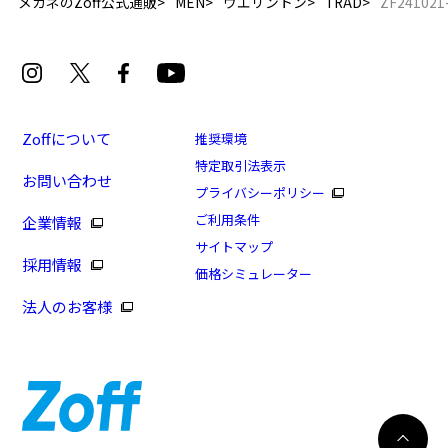
メガネのZoff公式通販
MEN
ウエリントン
TRAD
ZF241021
Zoffについて
推奨環境
特定取引法表示
お問い合わせ
[スペシャルプライス]存在感のあるウェリントンフレ
プライバシーポリシー
ーム/FASHION
ご利用条件
企業情報
商品番号：ZF241021-14E1/フレームカラー：ブラック/
サイトマップ
採用情報
単価：￥6,100
価格シミュレーター
法人のお客様
ログインして申し込む
※商品が再入荷された際にメールでお知らせします。
※本サービスは商品の購入をお約束するものではありません。
※ご希望の商品が再入荷しない場合もございますので予めご了承ください。